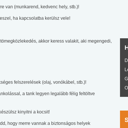
nyelvvizsga teszt -
teszt
re van (munkarend, kedvenc hely, stb.)!
No.42
teszel, ha kapcsolatba kerülsz vele!
tömegközlekedés, akkor keress valakit, aki megengedi,
H
D
L
G
éges felszerelések (olaj, vonókábel, stb.)!
O
ankolással, a tank legyen legalább félig feltöltve
észülsz kinyitni a kocsit!
dd, hogy merre vannak a biztonságos helyek