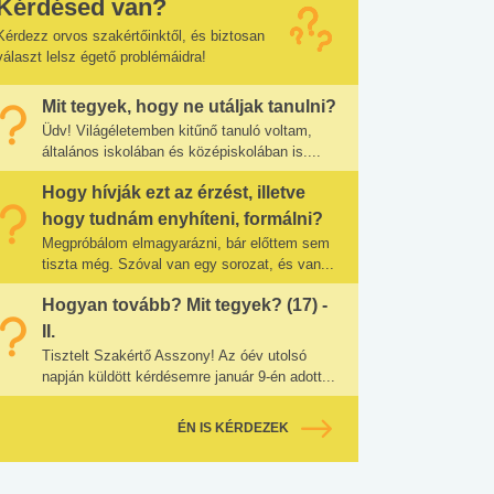
Kérdésed van?
Kérdezz orvos szakértőinktől, és biztosan
választ lelsz égető problémáidra!
Mit tegyek, hogy ne utáljak tanulni?
Üdv! Világéletemben kitűnő tanuló voltam,
általános iskolában és középiskolában is....
Hogy hívják ezt az érzést, illetve
hogy tudnám enyhíteni, formálni?
Megpróbálom elmagyarázni, bár előttem sem
tiszta még. Szóval van egy sorozat, és van...
Hogyan tovább? Mit tegyek? (17) -
II.
Tisztelt Szakértő Asszony! Az óév utolsó
napján küldött kérdésemre január 9-én adott...
ÉN IS KÉRDEZEK