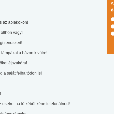
S
d
és az ablakokon!
 otthon vagy!
gi rendszert!
 lámpákat a házon kívülre!
őket éjszakára!
g a saját felhajtódon is!
!
 esetre, ha fülkéből kéne telefonálnod!
elefonszámokat!