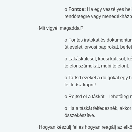
o
Fontos:
Ha egy veszélyes hely
rendőrségre vagy menedékház
· Mit vigyél magaddal?
o Fontos iratokat és dokumentumo
útlevelet, orvosi papírokat, bérle
o Lakáskulcsot, kocsi kulcsot, k
telefonszámokat, mobiltelefont.
o Tartsd ezeket a dolgokat egy 
fel tudsz kapni!
o Rejtsd el a táskát – lehetőleg
o Ha a táskát felfedeznék, akkor
összekészítve.
 alkohol
#Zöldövezet
#Betegségek
lent az
Mekkora az ökológiai
Elsősegély
· Hogyan készülj fel és hogyan reagálj az elk