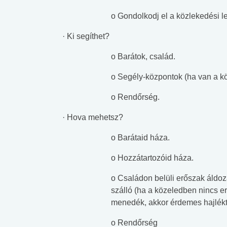
o Gondolkodj el a közlekedési le
· Ki segíthet?
o Barátok, család.
o Segély-központok (ha van a kö
o Rendőrség.
· Hova mehetsz?
o Barátaid háza.
o Hozzátartozóid háza.
o Családon belüli erőszak áldoz
szálló (ha a közeledben nincs e
menedék, akkor érdemes hajlékt
o Rendőrség