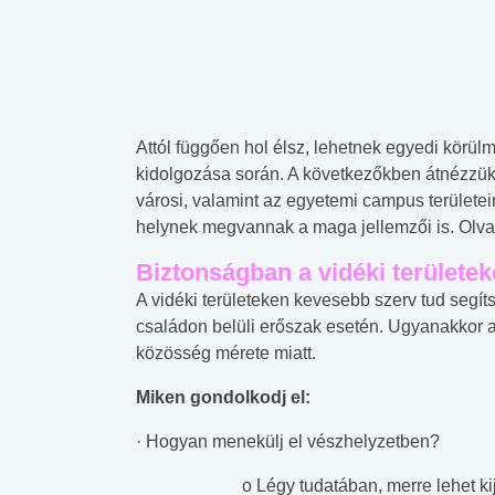
Attól függően hol élsz, lehetnek egyedi körü
kidolgozása során. A következőkben átnézzük a
városi, valamint az egyetemi campus területe
helynek megvannak a maga jellemzői is. Olvas
Biztonságban a vidéki területe
A vidéki területeken kevesebb szerv tud segít
családon belüli erőszak esetén. Ugyanakkor a 
közösség mérete miatt.
Miken gondolkodj el:
· Hogyan menekülj el vészhelyzetben?
o Légy tudatában, merre lehet k