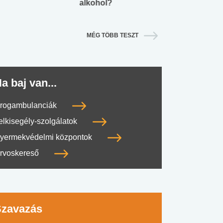
alkohol?
lábnyomod?
MÉG TÖBB TESZT
a baj van...
rogambulanciák
elkisegély-szolgálatok
yermekvédelmi központok
rvoskereső
Szavazás