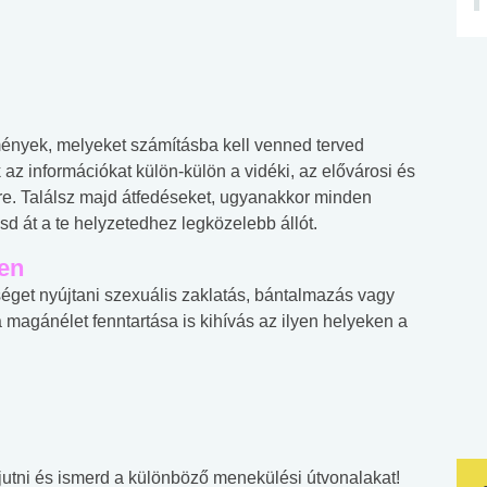
lmények, melyeket számításba kell venned terved
z információkat külön-külön a vidéki, az elővárosi és
ire. Találsz majd átfedéseket, ugyanakkor minden
d át a te helyzetedhez legközelebb állót.
ken
séget nyújtani szexuális zaklatás, bántalmazás vagy
magánélet fenntartása is kihívás az ilyen helyeken a
ijutni és ismerd a különböző menekülési útvonalakat!