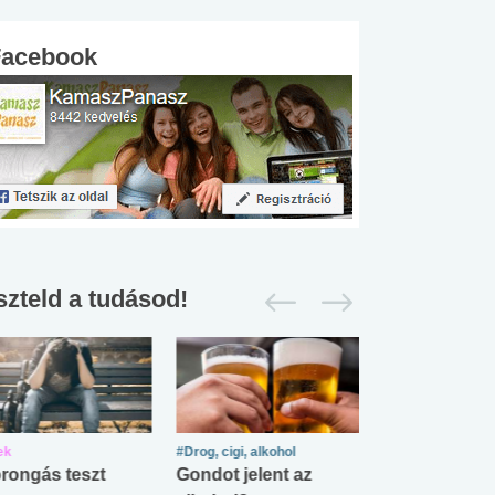
Facebook
szteld a tudásod!
ek
#Drog, cigi, alkohol
#Zöldövezet
rongás teszt
Gondot jelent az
Mekkora az ö