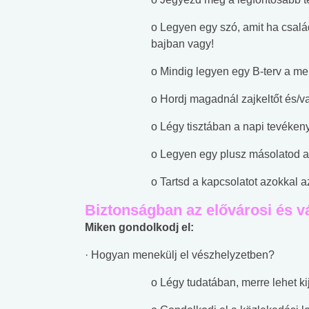
o Legyen egy szó, amit ha csalá
bajban vagy!
o Mindig legyen egy B-terv a me
o Hordj magadnál zajkeltőt és/va
o Légy tisztában a napi tevékeny
o Legyen egy plusz másolatod a 
o Tartsd a kapcsolatot azokkal 
Biztonságban az elővárosi és vá
Miken gondolkodj el:
· Hogyan menekülj el vészhelyzetben?
o Légy tudatában, merre lehet k