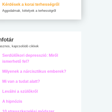
Kérdések a korai terhességről
Aggodalmak, kételyek a terhességről
nfotár
asznos, kapcsolódó cikkek
Serdülőkori depresszió: Miről
ismerhető fel?
Milyenek a nárcisztikus emberek?
Mi van a tudat alatt?
Leválni a szülőkről
A hipnózis
10 stresszkezelési módszer