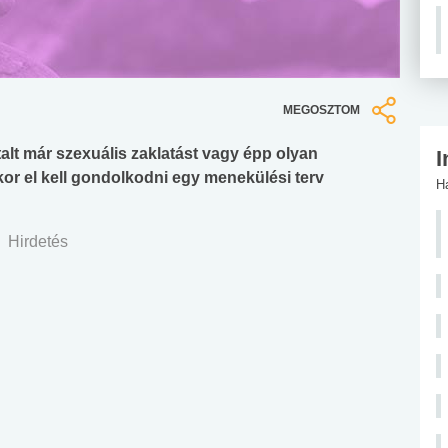
MEGOSZTOM
talt már szexuális zaklatást vagy épp olyan
I
or el kell gondolkodni egy menekülési terv
H
Hirdetés