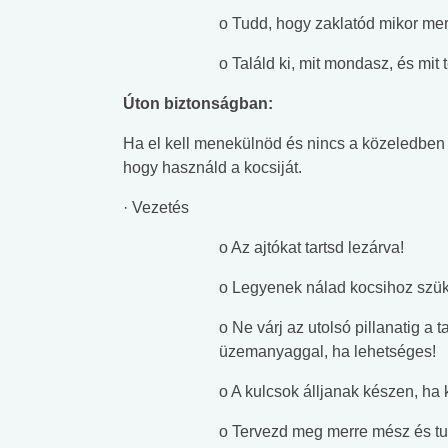
lábnyomod?
tudásteszt
o Tudd, hogy zaklatód mikor mer
o Találd ki, mit mondasz, és mit 
Úton biztonságban:
Ha el kell menekülnöd és nincs a közeledben 
hogy használd a kocsiját.
· Vezetés
o Az ajtókat tartsd lezárva!
o Legyenek nálad kocsihoz szüks
o Ne várj az utolsó pillanatig a t
üzemanyaggal, ha lehetséges!
o A kulcsok álljanak készen, ha k
o Tervezd meg merre mész és tu