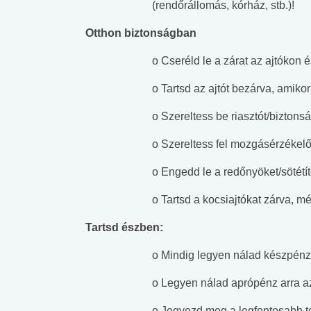
(rendőrállomás, kórház, stb.)!
Otthon biztonságban
o Cseréld le a zárat az ajtókon 
o Tartsd az ajtót bezárva, amikor
o Szereltess be riasztót/biztonsá
o Szereltess fel mozgásérzékelő
o Engedd le a redőnyöket/sötétít
o Tartsd a kocsiajtókat zárva, mé
Tartsd észben:
o Mindig legyen nálad készpénz
o Legyen nálad aprópénz arra az
o Jegyezd meg a legfontosabb t