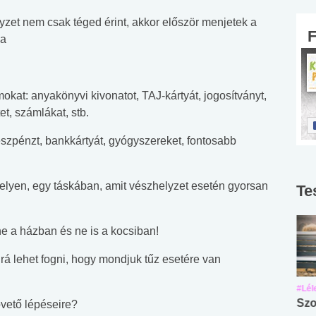
zet nem csak téged érint, akkor először menjetek a
ba
kat: anyakönyvi kivonatot, TAJ-kártyát, jogosítványt,
tet, számlákat, stb.
észpénzt, bankkártyát, gyógyszereket, fontosabb
helyen, egy táskában, amit vészhelyzet esetén gyorsan
Te
 ne a házban és ne is a kocsiban!
 rá lehet fogni, hogy mondjuk tűz esetére van
#Suli, munka
#Suli, munka
#Lél
Angol középfokú
Internet-függőség
Szo
övető lépéseire?