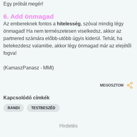
Egy próbát megér!
6. Add önmagad
Az embereknek fontos a
hitelesség
, szóval mindig légy
önmagad! Ha nem természetesen viselkedsz, akkor az
partnered számára előbb-utóbb úgyis kiderül. Tehát, ha
belekezdesz valamibe, akkor légy önmagad már az elejétől
fogva!
(KamaszPanasz - MMI)
MEGOSZTOM
Kapcsolódó címkék
RANDI
TESTBESZÉD
Hirdetés