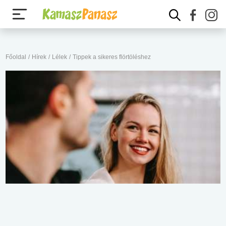
Főoldal
/
Hírek
/
Lélek
/
Tippek a sikeres flörtöléshez