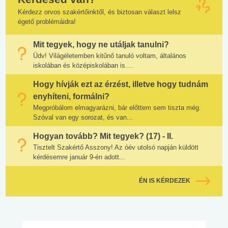
Kérdezz orvos szakértőinktől, és biztosan választ lelsz
égető problémáidra!
Mit tegyek, hogy ne utáljak tanulni?
Üdv! Világéletemben kitűnő tanuló voltam, általános
iskolában és középiskolában is....
Hogy hívják ezt az érzést, illetve hogy tudnám
enyhíteni, formálni?
Megpróbálom elmagyarázni, bár előttem sem tiszta még.
Szóval van egy sorozat, és van...
Hogyan tovább? Mit tegyek? (17) - II.
Tisztelt Szakértő Asszony! Az óév utolsó napján küldött
kérdésemre január 9-én adott...
ÉN IS KÉRDEZEK