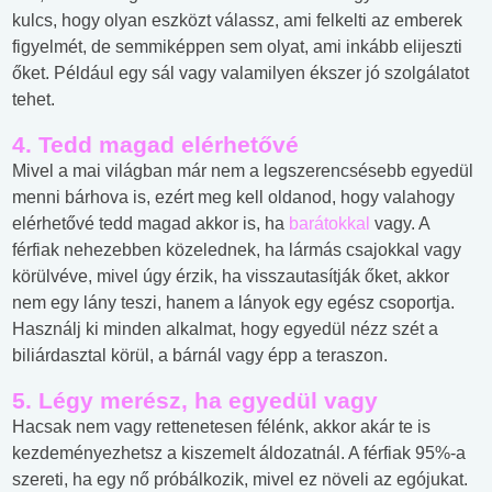
kulcs, hogy olyan eszközt válassz, ami felkelti az emberek
figyelmét, de semmiképpen sem olyat, ami inkább elijeszti
őket. Például egy sál vagy valamilyen ékszer jó szolgálatot
tehet.
4. Tedd magad elérhetővé
Mivel a mai világban már nem a legszerencsésebb egyedül
menni bárhova is, ezért meg kell oldanod, hogy valahogy
elérhetővé tedd magad akkor is, ha
barátokkal
vagy. A
férfiak nehezebben közelednek, ha lármás csajokkal vagy
körülvéve, mivel úgy érzik, ha visszautasítják őket, akkor
nem egy lány teszi, hanem a lányok egy egész csoportja.
Használj ki minden alkalmat, hogy egyedül nézz szét a
biliárdasztal körül, a bárnál vagy épp a teraszon.
5. Légy merész, ha egyedül vagy
Hacsak nem vagy rettenetesen félénk, akkor akár te is
kezdeményezhetsz a kiszemelt áldozatnál. A férfiak 95%-a
szereti, ha egy nő próbálkozik, mivel ez növeli az egójukat.