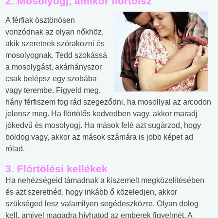
2. Mosolyogj, amikor flörtölsz
A férfiak ösztönösen
vonzódnak az olyan nőkhöz,
akik szeretnek szórakozni és
mosolyognak. Tedd szokássá
a mosolygást, akárhányszor
csak belépsz egy szobába
vagy terembe. Figyeld meg,
hány férfiszem fog rád szegeződni, ha mosollyal az arcodon
jelensz meg. Ha flörtölős kedvedben vagy, akkor maradj
jókedvű és mosolyogj. Ha mások felé azt sugárzod, hogy
boldog vagy, akkor az mások számára is jobb képet ad
rólad.
3. Flörtölési kellékek
Ha nehézségeid támadnak a kiszemelt megközelítésében
és azt szeretnéd, hogy inkább ő közeledjen, akkor
szükséged lesz valamilyen segédeszközre. Olyan dolog
kell, amivel magadra hívhatod az emberek figyelmét. A