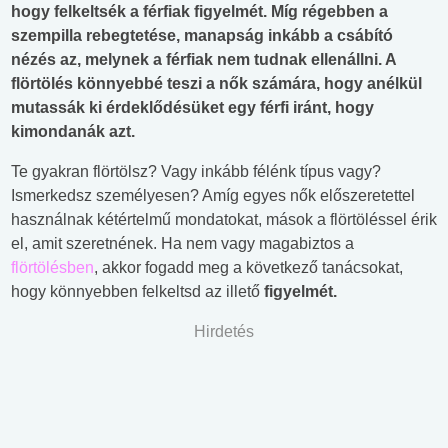
hogy felkeltsék a férfiak figyelmét. Míg régebben a
szempilla rebegtetése, manapság inkább a csábító
nézés az, melynek a férfiak nem tudnak ellenállni. A
flörtölés könnyebbé teszi a nők számára, hogy anélkül
mutassák ki érdeklődésüket egy férfi iránt, hogy
kimondanák azt.
Te gyakran flörtölsz? Vagy inkább félénk típus vagy?
Ismerkedsz személyesen? Amíg egyes nők előszeretettel
használnak kétértelmű mondatokat, mások a flörtöléssel érik
el, amit szeretnének. Ha nem vagy magabiztos a
flörtölésben
, akkor fogadd meg a következő tanácsokat,
hogy könnyebben felkeltsd az illető
figyelmét.
Hirdetés