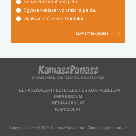
Sohasem fordult még elő.
Egyszer-kétszer volt már rá példa.
Gyakran elő szokott fordulni.
SZAVAZAT ELKÜLDÉSE
KAMASZOKRÓL, KAMASZOKTÓL, KAMASZOKNAK
FELHASZNÁLÁSI FELTÉTELEK ÉS ADATVÉDELEM
IMPRESSZUM
MÉDIAAJÁNLAT
KAPCSOLAT
Copyright © 2008-2026 KamaszPanasz.hu - Minden jog fenntartva!