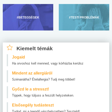
#BETEGSÉGEK
#TESTI PROBLÉMÁK
Kiemelt témák
Jogaid
Ha orvoshoz kell menned, vagy kórházba kerülsz
Mindent az allergiáról
Szénanátha? Ételallergia? Tudj meg többet!
Győzd le a stresszt!
Tippek, hogy túljuss a feszült helyzeteken.
Elsősegély tudásteszt
Tudod, mi a teendő vészhelyzetben? Teszteld!