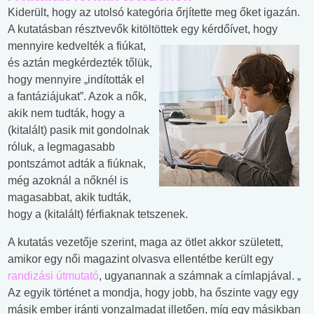
Kiderült, hogy az utolsó kategória őrjítette meg őket igazán.
A kutatásban résztvevők kitöltöttek egy kérdőívet, hogy
mennyire
kedvelték a fiúkat,
és aztán megkérdezték tőlük,
hogy mennyire „indították el
a fantáziájukat”. Azok a nők,
akik nem tudták, hogy a
(kitalált) pasik mit gondolnak
róluk, a legmagasabb
pontszámot adták a fiúknak,
még azoknál a nőknél is
magasabbat, akik tudták,
hogy a (kitalált) férfiaknak tetszenek.
A kutatás vezetője szerint, maga az ötlet akkor született,
amikor egy női magazint olvasva ellentétbe került egy
randizási útmutató
, ugyanannak a számnak a címlapjával. „
Az egyik történet a mondja, hogy jobb, ha őszinte vagy egy
másik ember iránti vonzalmadat illetően, míg egy másikban