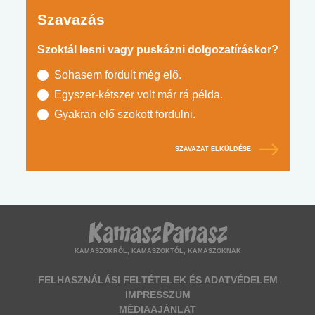
Szavazás
Szoktál lesni vagy puskázni dolgozatíráskor?
Sohasem fordult még elő.
Egyszer-kétszer volt már rá példa.
Gyakran elő szokott fordulni.
SZAVAZAT ELKÜLDÉSE
KAMASZOKRÓL, KAMASZOKTÓL, KAMASZOKNAK
FELHASZNÁLÁSI FELTÉTELEK ÉS ADATVÉDELEM
IMPRESSZUM
MÉDIAAJÁNLAT