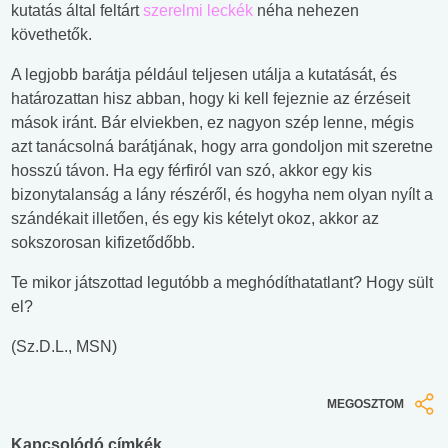
kutatás által feltárt
szerelmi leckék
néha nehezen
követhetők.
A legjobb barátja például teljesen utálja a kutatását, és
határozattan hisz abban, hogy ki kell fejeznie az érzéseit
mások iránt. Bár elviekben, ez nagyon szép lenne, mégis
azt tanácsolná barátjának, hogy arra gondoljon mit szeretne
hosszú távon. Ha egy férfiról van szó, akkor egy kis
bizonytalanság a lány részéről, és hogyha nem olyan nyílt a
szándékait illetően, és egy kis kételyt okoz, akkor az
sokszorosan kifizetődőbb.
Te mikor játszottad legutóbb a meghódíthatatlant? Hogy sült
el?
(Sz.D.L., MSN)
MEGOSZTOM
Kapcsolódó címkék