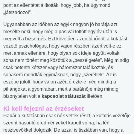
pont az ellentétét állították, hogy jobb, ha úgymond
„játszadozol”.
Ugyanabban az időben az egyik nagyon jó barátja azt
mesélte neki, hogy még a pasival töltött egy év után is
megvolt a bizsergés. Ezt követően azon tűnődött a kutatást
vezető pszichológus, hogy vajon részben azért volt-e ez,
mert annak ellenére, hogy olyan sok ideje együtt voltak,
soha nem történt meg közöttük a „beszélgetés”. Még mindig
csak hetente kétszer vagy háromszor találkoztak, és
sohasem mondták egymásnak, hogy „szeretlek”. Az is
eszébe jutott, hogy vajon azért érezte-e még mindig a
pillangókat a gyomrában, mert a barátnője még mindig
bizonytalan volt a
kapcsolat státuszát
illetően.
Ki kell fejezni az érzéseket
Habár a kutatásban csak nők vettek részt, a kutatás vezetője
szerint hasonló eredményeket kapott volna, ha férfi
résztvevőkkel dolgozik. De azzal is tisztában van, hogy a