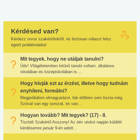
Kérdésed van?
Kérdezz orvos szakértőinktől, és biztosan választ lelsz
égető problémáidra!
Mit tegyek, hogy ne utáljak tanulni?
Üdv! Világéletemben kitűnő tanuló voltam, általános
iskolában és középiskolában is....
Hogy hívják ezt az érzést, illetve hogy tudnám
enyhíteni, formálni?
Megpróbálom elmagyarázni, bár előttem sem tiszta még.
Szóval van egy sorozat, és van...
Hogyan tovább? Mit tegyek? (17) - II.
Tisztelt Szakértő Asszony! Az óév utolsó napján küldött
kérdésemre január 9-én adott...