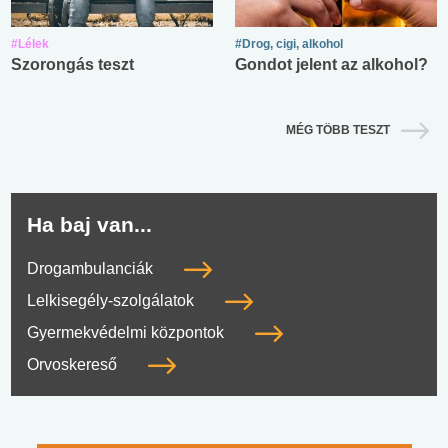
#Lélek
#Drog, cigi, alkohol
Szorongás teszt
Gondot jelent az alkohol?
MÉG TÖBB TESZT
Ha baj van...
Drogambulanciák
Lelkisegély-szolgálatok
Gyermekvédelmi központok
Orvoskereső