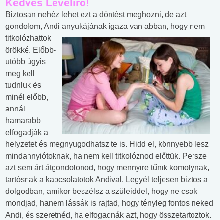
Kedves Levélíró!
Biztosan nehéz lehet ezt a döntést meghozni, de azt
gondolom, Andi anyukájának igaza va
n abban, hogy nem
titkolózhattok
örökké. Előbb-
utóbb úgyis
meg kell
tudniuk és
minél előbb,
annál
hamarabb
elfogadják a
helyzetet és megnyugodhatsz te is. Hidd el, könnyebb lesz
mindannyiótoknak, ha nem kell titkolóznod előttük. Persze
azt sem árt átgondolonod, hogy mennyire tűnik komolynak,
tartósnak a kapcsolatotok Andival. Legyél teljesen biztos a
dolgodban, amikor beszélsz a szüleiddel, hogy ne csak
mondjad, hanem lássák is rajtad, hogy tényleg fontos neked
Andi, és szeretnéd, ha elfogadnák azt, hogy összetartoztok.