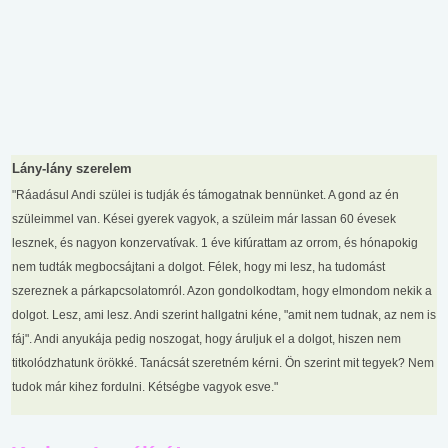
Lány-lány szerelem
"Ráadásul Andi szülei is tudják és támogatnak bennünket. A gond az én
szüleimmel van. Kései gyerek vagyok, a szüleim már lassan 60 évesek
lesznek, és nagyon konzervatívak. 1 éve kifúrattam az orrom, és hónapokig
nem tudták megbocsájtani a dolgot. Félek, hogy mi lesz, ha tudomást
szereznek a párkapcsolatomról. Azon gondolkodtam, hogy elmondom nekik a
dolgot. Lesz, ami lesz. Andi szerint hallgatni kéne, "amit nem tudnak, az nem is
fáj". Andi anyukája pedig noszogat, hogy áruljuk el a dolgot, hiszen nem
titkolódzhatunk örökké. Tanácsát szeretném kérni. Ön szerint mit tegyek? Nem
tudok már kihez fordulni. Kétségbe vagyok esve."