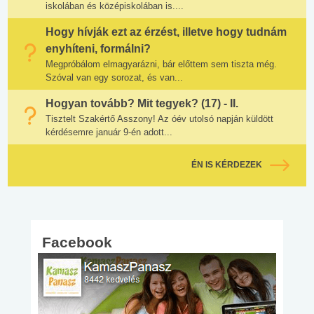
iskolában és középiskolában is....
Hogy hívják ezt az érzést, illetve hogy tudnám
enyhíteni, formálni?
Megpróbálom elmagyarázni, bár előttem sem tiszta még.
Szóval van egy sorozat, és van...
Hogyan tovább? Mit tegyek? (17) - II.
Tisztelt Szakértő Asszony! Az óév utolsó napján küldött
kérdésemre január 9-én adott...
ÉN IS KÉRDEZEK
Facebook