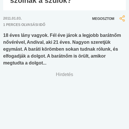
szólnak a szülők?
2011.01.03.
MEGOSZTOM
1 PERCES OLVASÁSI IDŐ
18 éves lány vagyok. Fél éve járok a legjobb barátnőm
nővérével, Andival, aki 21 éves. Nagyon szeretjük
egymást. A baráti körömben sokan tudnak rólunk, és
elfogadják a dolgot. A barátnőm is örült, amikor
megtudta a dolgot...
Hirdetés