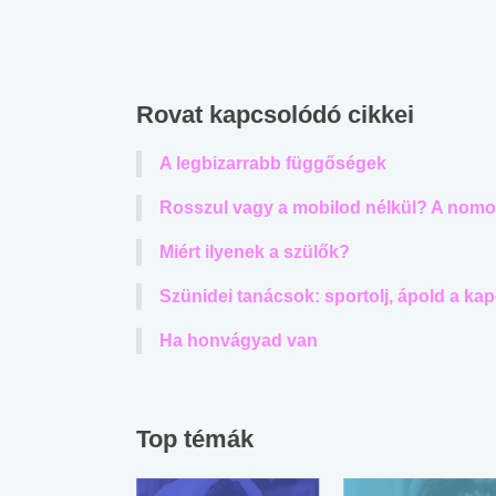
lábnyomod?
tudásteszt
Rovat kapcsolódó cikkei
A legbizarrabb függőségek
Rosszul vagy a mobilod nélkül? A nomof
Miért ilyenek a szülők?
Szünidei tanácsok: sportolj, ápold a kap
Ha honvágyad van
Top témák