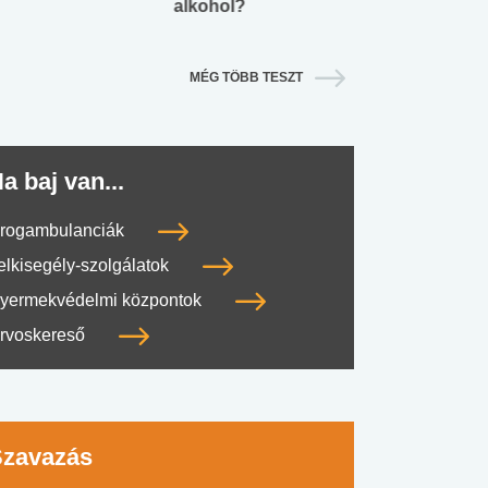
alkohol?
lábnyomod?
MÉG TÖBB TESZT
a baj van...
rogambulanciák
elkisegély-szolgálatok
yermekvédelmi központok
rvoskereső
Szavazás