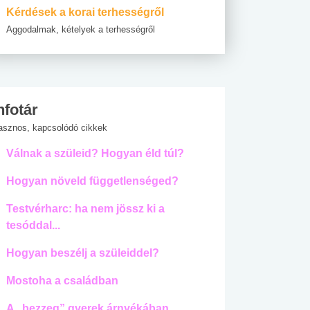
Kérdések a korai terhességről
Aggodalmak, kételyek a terhességről
nfotár
asznos, kapcsolódó cikkek
Válnak a szüleid? Hogyan éld túl?
Hogyan növeld függetlenséged?
Testvérharc: ha nem jössz ki a
tesóddal...
Hogyan beszélj a szüleiddel?
Mostoha a családban
A „bezzeg” gyerek árnyékában