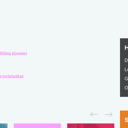
nyelvvizsga teszt -
teszt
No.42
H
óbia tünetei
D
L
csolataidat
G
O