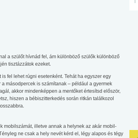
al a szülőt hívnád fel, ám különböző szülők különböző
jén tisztázzátok ezeket.
t is fel lehet rúgni esetenként. Tehát ha egyszer egy
r a másodpercek is számítanak – például a gyermek
gál, akkor mindenképpen a mentőket értesítsd először,
sz, hiszen a bébiszitterkedés során ritkán találkozol
grosszabbra.
ük mobilszámát, illetve annak a helynek az akár mobil-
nyleg ne csak a hely nevét kérd el, légy alapos és tégy