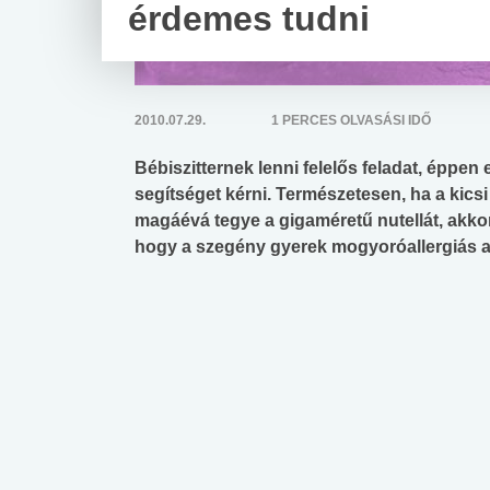
érdemes tudni
2010.07.29.
1 PERCES OLVASÁSI IDŐ
Bébiszitternek lenni felelős feladat, éppen
segítséget kérni. Természetesen, ha a ki
magáévá tegye a gigaméretű nutellát, akkor 
hogy a szegény gyerek mogyoróallergiás 