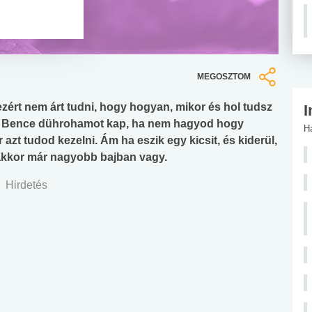
MEGOSZTOM
 ezért nem árt tudni, hogy hogyan, mikor és hol tudsz
I
csi Bence dührohamot kap, ha nem hagyod hogy
H
azt tudod kezelni. Ám ha eszik egy kicsit, és kiderül,
akkor már nagyobb bajban vagy.
Hirdetés