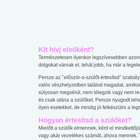
Kit hívj elsőként?
Természetesen ilyenkor legszívesebben azonn
dolgokat várnak el, tehát jobb, ha már a legele
Persze az "először-a-szülőt-értesítsd" szabály
valós vészhelyzetben találod magadat, amiko
súlyosan megsérül, nem lélegzik vagy nem rea
és csak utána a szülőket. Persze nyugodt lehet
ilyen esetekkel, de mindig jó felkészülni a le
Hogyan értesítsd a szülőket?
Mielőtt a szülők elmennek, kérd el mindkettőj
vagy akár vezetékes számát, ahova mennek. Té