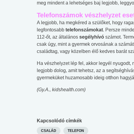
meg mindent a lehetséges baj legjobb, leggy
Telefonszámok vészhelyzet ese
A legjobb, ha megkéred a szülőket, hogy ragas
legfontosabb
telefonszámokat
. Persze minde
112-őt, az általános
segélyhívó
számot. Term
csak úgy, mint a gyermek orvosának a számát
családtag, vagy közelben élő kedves barát sz
Ha vészhelyzet lép fel, akkor legyél nyugodt, 
legjobb dolog, amit tehetsz, az a segítséghívá
gyermeküket huzamosabb ideig otthon hagyják
(Gy.A., kidshealth.com)
Kapcsolódó címkék
CSALÁD
TELEFON