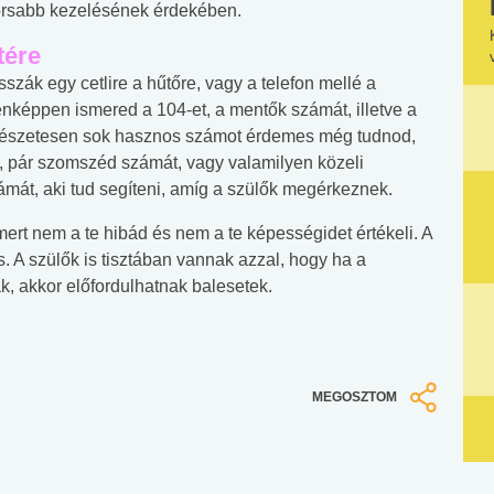
orsabb kezelésének érdekében.
tére
szák egy cetlire a hűtőre, vagy a telefon mellé a
nképpen ismered a 104-et, a mentők számát, illetve a
észetesen sok hasznos számot érdemes még tudnod,
, pár szomszéd számát, vagy valamilyen közeli
ámát, aki tud segíteni, amíg a szülők megérkeznek.
mert nem a te hibád és nem a te képességidet értékeli. A
s. A szülők is tisztában vannak azzal, hogy ha a
, akkor előfordulhatnak balesetek.
MEGOSZTOM