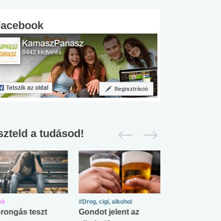
Facebook
szteld a tudásod!
ek
#Drog, cigi, alkohol
#Zöldövezet
rongás teszt
Gondot jelent az
Mekkora az ö