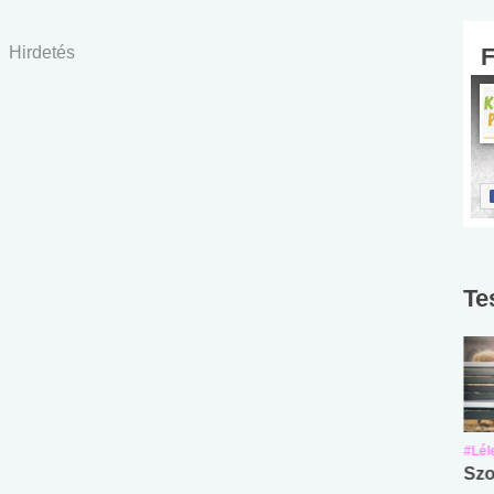
Hirdetés
Te
#Suli, munka
#Suli, munka
#Lél
Angol középfokú
Internet-függőség
Szo