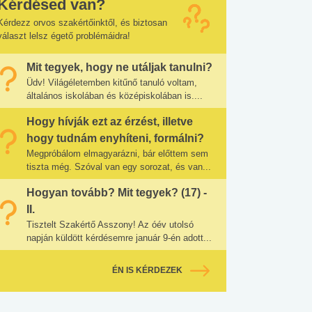
Kérdésed van?
Kérdezz orvos szakértőinktől, és biztosan
választ lelsz égető problémáidra!
Mit tegyek, hogy ne utáljak tanulni?
Üdv! Világéletemben kitűnő tanuló voltam,
általános iskolában és középiskolában is....
Hogy hívják ezt az érzést, illetve
hogy tudnám enyhíteni, formálni?
Megpróbálom elmagyarázni, bár előttem sem
tiszta még. Szóval van egy sorozat, és van...
Hogyan tovább? Mit tegyek? (17) -
II.
Tisztelt Szakértő Asszony! Az óév utolsó
napján küldött kérdésemre január 9-én adott...
ÉN IS KÉRDEZEK