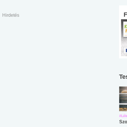
Hirdetés
Te
#Suli, munka
#Suli, munka
#Lél
Angol középfokú
Internet-függőség
Szo