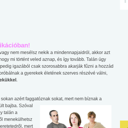
kációban!
, vagy nem mesélsz nekik a mindennapjaidról, akkor azt
 hogy mi történt veled aznap, és így tovább. Talán úgy
 pedig igazából csak szorosabbra akarják fűzni a hozzád
 próbálnak a gyerekek életének szerves részévé válni,
ekükkel
.
s sokan azért faggatóznak sokat, mert nem bíznak a
ült bajba. Szóval
y talán a
ől menekülhetsz
eretetedről, mert