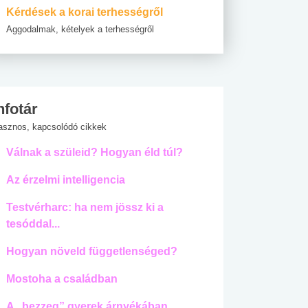
Kérdések a korai terhességről
Aggodalmak, kételyek a terhességről
nfotár
asznos, kapcsolódó cikkek
Válnak a szüleid? Hogyan éld túl?
Az érzelmi intelligencia
Testvérharc: ha nem jössz ki a
tesóddal...
Hogyan növeld függetlenséged?
Mostoha a családban
A „bezzeg” gyerek árnyékában