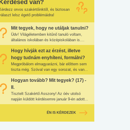
Kérdésed van?
Kérdezz orvos szakértőinktől, és biztosan
választ lelsz égető problémáidra!
Mit tegyek, hogy ne utáljak tanulni?
Üdv! Világéletemben kitűnő tanuló voltam,
általános iskolában és középiskolában is....
Hogy hívják ezt az érzést, illetve
hogy tudnám enyhíteni, formálni?
Megpróbálom elmagyarázni, bár előttem sem
tiszta még. Szóval van egy sorozat, és van...
Hogyan tovább? Mit tegyek? (17) -
II.
Tisztelt Szakértő Asszony! Az óév utolsó
napján küldött kérdésemre január 9-én adott...
ÉN IS KÉRDEZEK