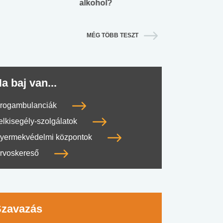
alkohol?
lábnyomod?
MÉG TÖBB TESZT
a baj van...
rogambulanciák
elkisegély-szolgálatok
yermekvédelmi központok
rvoskereső
Szavazás
#SULI, MUNKA
#DROG, CIGI, ALKOHOL
#TÁPLÁLK