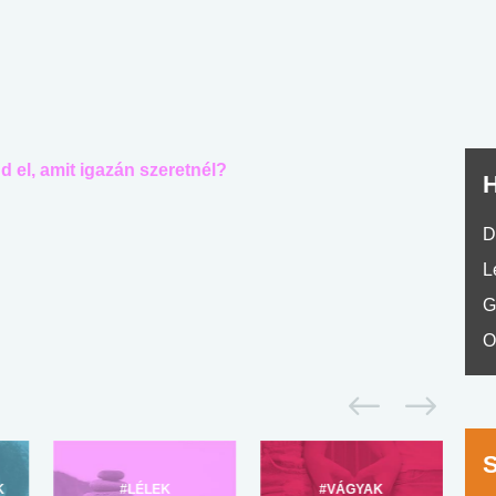
nyelvvizsga teszt -
teszt
No.42
 el, amit igazán szeretnél?
H
D
L
G
O
K
#LÉLEK
#VÁGYAK