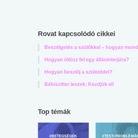
lábnyomod?
tudásteszt
Rovat kapcsolódó cikkei
Beszélgetés a szülőkkel – hogyan mondd
Hogyan öltözz fel egy állásinterjúra?
Hogyan beszélj a szüleiddel?
Bébiszitter leszek: Kezdjük el!
Top témák
ZÜLŐKNEK
#BETEGSÉGEK
#TESTI PROBLÉMÁ