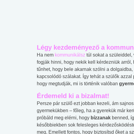
Légy kezdeményező a kommuni
Ha nem
kommunikálsz
túl sokat a szüleiddel
fogják hinni, hogy nekik kell kérdezniük arról,
tűnhet, hogy bele akarnak szólni a dolgaidba,
kapcsolódó szálakat. Így tehát a szülők azzal
hogy megtudják, mi is történik valóban
gyerm
Érdemeld ki a bizalmat!
Persze pár szülő ezt jobban kezeli, ám sajno
gyermekükben – főleg, ha a gyerekük már
ker
próbáld meg elérni, hogy
bízzanak
benned, íg
későbbiekben sok felesleges kérdezősködést
meg. Emellett fontos, hogy biztosítsd őket a sz