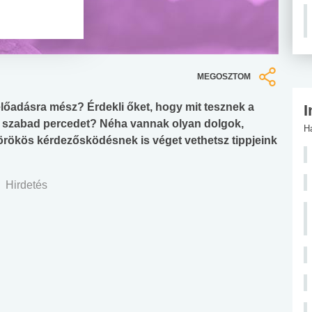
MEGOSZTOM
előadásra mész? Érdekli őket, hogy mit tesznek a
I
es szabad percedet? Néha vannak olyan dolgok,
H
 örökös kérdezősködésnek is véget vethetsz tippjeink
Hirdetés