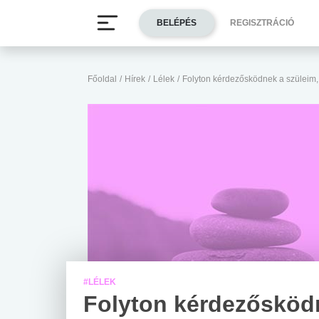
BELÉPÉS
REGISZTRÁCIÓ
Főoldal
/
Hírek
/
Lélek
/
Folyton kérdezősködnek a szüleim,
#LÉLEK
Folyton kérdezősköd