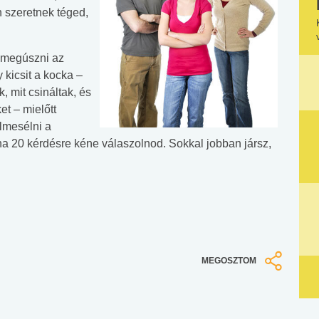
n szeretnek téged,
n megúszni az
 kicsit a kocka –
, mit csináltak, és
et – mielőtt
lmesélni a
ha 20 kérdésre kéne válaszolnod. Sokkal jobban jársz,
MEGOSZTOM