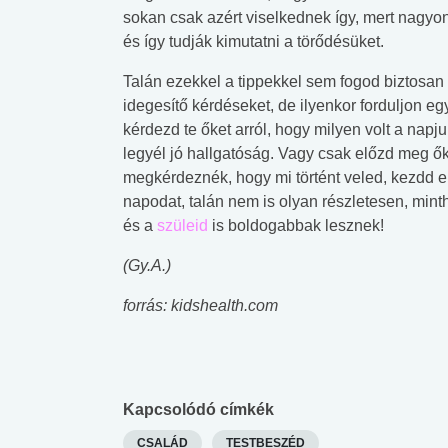
sokan csak azért viselkednek így, mert nagyo
és így tudják kimutatni a törődésüket.
Talán ezekkel a tippekkel sem fogod biztosa
idegesítő kérdéseket, de ilyenkor forduljon egy
kérdezd te őket arról, hogy milyen volt a napjuk
legyél jó hallgatóság. Vagy csak előzd meg ők
megkérdeznék, hogy mi történt veled, kezdd e
napodat, talán nem is olyan részletesen, mint
és a
szüleid
is boldogabbak lesznek!
(Gy.A.)
forrás: kidshealth.com
Kapcsolódó címkék
CSALÁD
TESTBESZÉD