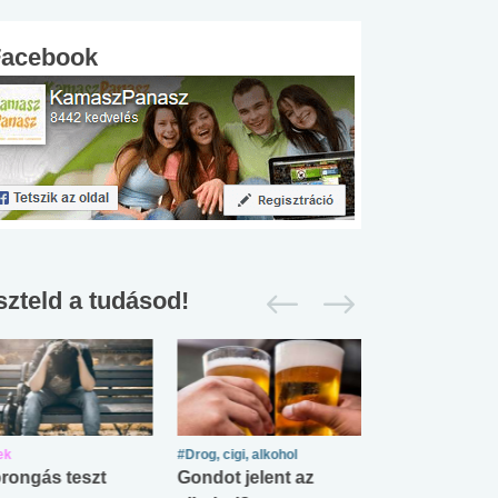
Facebook
szteld a tudásod!
ek
#Drog, cigi, alkohol
#Zöldövezet
rongás teszt
Gondot jelent az
Mekkora az ö