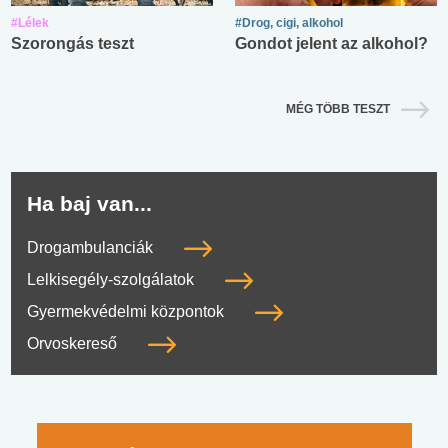
#Lélek
#Drog, cigi, alkohol
Szorongás teszt
Gondot jelent az alkohol?
MÉG TÖBB TESZT
Ha baj van...
Drogambulanciák
Lelkisegély-szolgálatok
Gyermekvédelmi központok
Orvoskereső