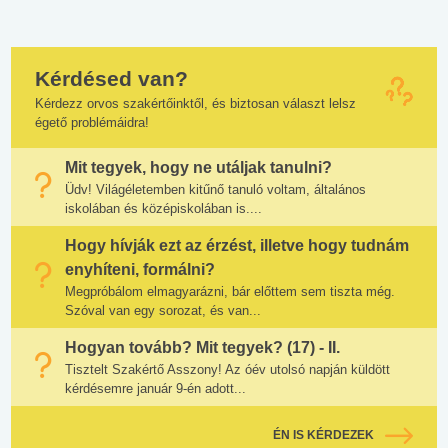
Kérdésed van?
Kérdezz orvos szakértőinktől, és biztosan választ lelsz
égető problémáidra!
Mit tegyek, hogy ne utáljak tanulni?
Üdv! Világéletemben kitűnő tanuló voltam, általános
iskolában és középiskolában is....
Hogy hívják ezt az érzést, illetve hogy tudnám
enyhíteni, formálni?
Megpróbálom elmagyarázni, bár előttem sem tiszta még.
Szóval van egy sorozat, és van...
Hogyan tovább? Mit tegyek? (17) - II.
Tisztelt Szakértő Asszony! Az óév utolsó napján küldött
kérdésemre január 9-én adott...
ÉN IS KÉRDEZEK