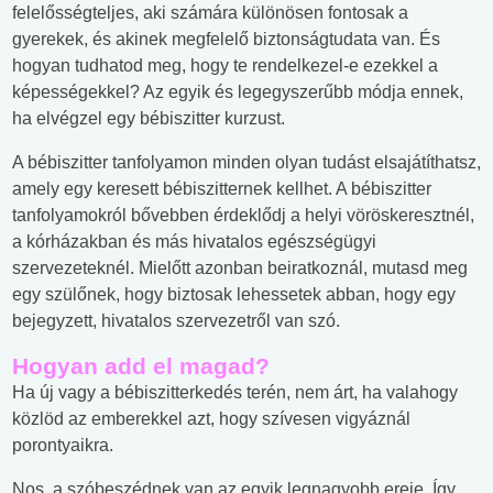
felelősségteljes, aki számára különösen fontosak a
gyerekek, és akinek megfelelő biztonságtudata van. És
hogyan tudhatod meg, hogy te rendelkezel-e ezekkel a
képességekkel? Az egyik és legegyszerűbb módja ennek,
ha elvégzel egy bébiszitter kurzust.
A bébiszitter tanfolyamon minden olyan tudást elsajátíthatsz,
amely egy keresett bébiszitternek kellhet. A bébiszitter
tanfolyamokról bővebben érdeklődj a helyi vöröskeresztnél,
a kórházakban és más hivatalos egészségügyi
szervezeteknél. Mielőtt azonban beiratkoznál, mutasd meg
egy szülőnek, hogy biztosak lehessetek abban, hogy egy
bejegyzett, hivatalos szervezetről van szó.
Hogyan add el magad?
Ha új vagy a bébiszitterkedés terén, nem árt, ha valahogy
közlöd az emberekkel azt, hogy szívesen vigyáznál
porontyaikra.
Nos, a szóbeszédnek van az egyik legnagyobb ereje. Így