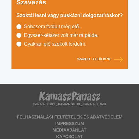
Szavazás
Szoktál lesni vagy puskázni dolgozatíráskor?
Sohasem fordult még elő.
Egyszer-kétszer volt már rá példa.
Gyakran elő szokott fordulni.
SZAVAZAT ELKÜLDÉSE
KAMASZOKRÓL, KAMASZOKTÓL, KAMASZOKNAK
FELHASZNÁLÁSI FELTÉTELEK ÉS ADATVÉDELEM
IMPRESSZUM
MÉDIAAJÁNLAT
KAPCSOLAT