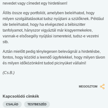
nevedet vagy címedet egy hirdetésen!
Állíts össze egy portfoliót, amelyben beleírhatod, hogy
milyen szolgáltatásokat tudsz nyújtani a szülőknek. Például
ide beleírhatod, hogy ha elvégezted a bébiszitter
tanfolyamot, hányszor vigyáztál már kisgyermekekre,
vannak-e elsősegély nyújtási ismereteid, tudsz-e vezetni
stb.
Aztán mielőtt pedig ténylegesen belevágnál a hirdetésbe,
fontos, hogy közöld a leendő ügyfelekkel, hogy milyen távon
és milyen időközönként tudod picinyüket vállalni!
(Cs.B.)
MEGOSZTOM
Kapcsolódó címkék
CSALÁD
TESTBESZÉD