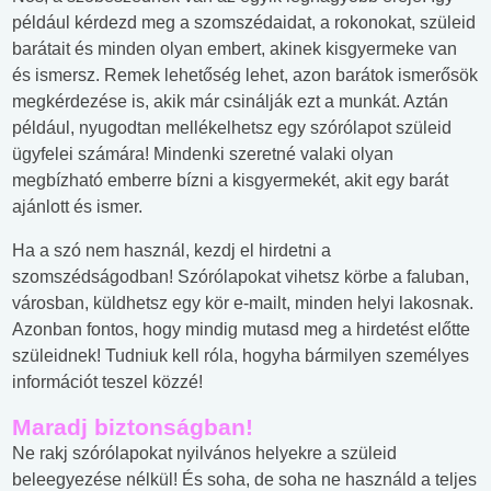
például kérdezd meg a szomszédaidat, a rokonokat, szüleid
barátait és minden olyan embert, akinek kisgyermeke van
és ismersz. Remek lehetőség lehet, azon barátok ismerősök
megkérdezése is, akik már csinálják ezt a munkát. Aztán
például, nyugodtan mellékelhetsz egy szórólapot szüleid
ügyfelei számára! Mindenki szeretné valaki olyan
megbízható emberre bízni a kisgyermekét, akit egy barát
ajánlott és ismer.
Ha a szó nem használ, kezdj el hirdetni a
szomszédságodban! Szórólapokat vihetsz körbe a faluban,
városban, küldhetsz egy kör e-mailt, minden helyi lakosnak.
Azonban fontos, hogy mindig mutasd meg a hirdetést előtte
szüleidnek! Tudniuk kell róla, hogyha bármilyen személyes
információt teszel közzé!
Maradj biztonságban!
Ne rakj szórólapokat nyilvános helyekre a szüleid
beleegyezése nélkül! És soha, de soha ne használd a teljes