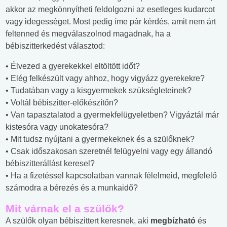
akkor az megkönnyítheti feldolgozni az esetleges kudarcot
vagy idegességet. Most pedig íme pár kérdés, amit nem árt
feltenned és megválaszolnod magadnak, ha a
bébiszitterkedést választod:
• Élvezed a gyerekekkel eltöltött időt?
• Elég felkészült vagy ahhoz, hogy vigyázz gyerekekre?
• Tudatában vagy a kisgyermekek szükségleteinek?
• Voltál bébiszitter-előkészítőn?
• Van tapasztalatod a gyermekfelügyeletben? Vigyáztál már
kistesóra vagy unokatesóra?
• Mit tudsz nyújtani a gyermekeknek és a szülőknek?
• Csak időszakosan szeretnél felügyelni vagy egy állandó
bébiszitterállást keresel?
• Ha a fizetéssel kapcsolatban vannak félelmeid, megfelelő
számodra a bérezés és a munkaidő?
Mit várnak el a szülők?
A szülők olyan bébiszittert keresnek, aki
megbízható
és