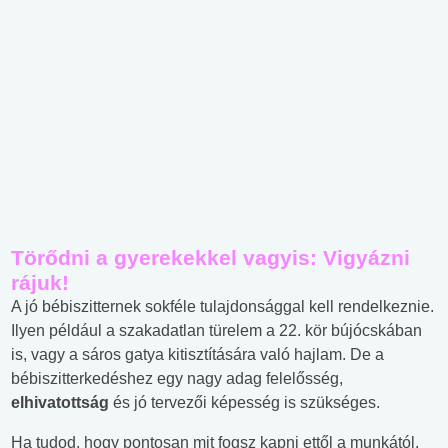
Törődni a gyerekekkel vagyis: Vigyázni
rájuk!
A jó bébiszitternek sokféle tulajdonsággal kell rendelkeznie.
Ilyen például a szakadatlan türelem a 22. kör bújócskában
is, vagy a sáros gatya kitisztítására való hajlam. De a
bébiszitterkedéshez egy nagy adag felelősség,
elhivatottság
és jó tervezői képesség is szükséges.
Ha tudod, hogy pontosan mit fogsz kapni ettől a munkától,