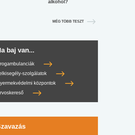
alkohol?
lábnyomod?
MÉG TÖBB TESZT
a baj van...
rogambulanciák
elkisegély-szolgálatok
yermekvédelmi központok
#SULI, MUNKA
#DROG, CIGI, ALKOHOL
#TÁPLÁLK
rvoskereső
Szavazás