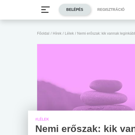
BELÉPÉS
REGISZTRÁCIÓ
Főoldal
/
Hírek
/
Lélek
/
Nemi erőszak: kik vannak leginká
#LÉLEK
Nemi erőszak: kik va