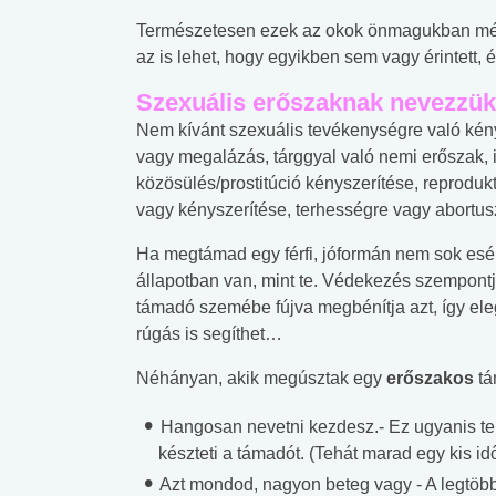
Természetesen ezek az okok önmagukban még
az is lehet, hogy egyikben sem vagy érintett,
Szexuális erőszaknak nevezzük
Nem kívánt szexuális tevékenységre való kény
vagy megalázás, tárggyal való nemi erőszak, 
közösülés/prostitúció kényszerítése, reprodu
vagy kényszerítése, terhességre vagy abortus
Ha megtámad egy férfi, jóformán nem sok esély
állapotban van, mint te. Védekezés szempontj
támadó szemébe fújva megbénítja azt, így ele
rúgás is segíthet…
Néhányan, akik megúsztak egy
erőszakos
tá
Hangosan nevetni kezdesz.- Ez ugyanis te
készteti a támadót. (Tehát marad egy kis idő
Azt mondod, nagyon beteg vagy - A legtöbb a