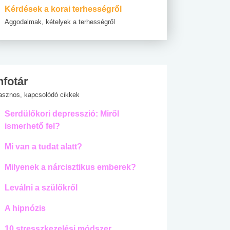
Kérdések a korai terhességről
Aggodalmak, kételyek a terhességről
nfotár
asznos, kapcsolódó cikkek
Serdülőkori depresszió: Miről
ismerhető fel?
Mi van a tudat alatt?
Milyenek a nárcisztikus emberek?
Leválni a szülőkről
A hipnózis
10 stresszkezelési módszer