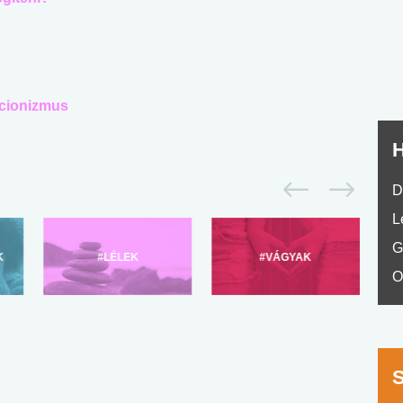
nyelvvizsga teszt -
teszt
No.42
icionizmus
H
D
L
G
K
#LÉLEK
#VÁGYAK
O