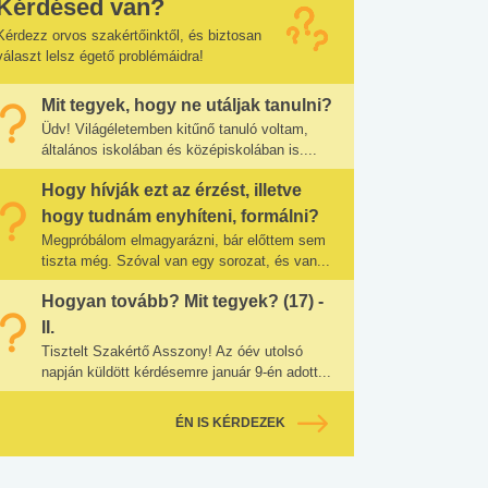
Kérdésed van?
Kérdezz orvos szakértőinktől, és biztosan
választ lelsz égető problémáidra!
Mit tegyek, hogy ne utáljak tanulni?
Üdv! Világéletemben kitűnő tanuló voltam,
általános iskolában és középiskolában is....
Hogy hívják ezt az érzést, illetve
hogy tudnám enyhíteni, formálni?
Megpróbálom elmagyarázni, bár előttem sem
tiszta még. Szóval van egy sorozat, és van...
Hogyan tovább? Mit tegyek? (17) -
II.
Tisztelt Szakértő Asszony! Az óév utolsó
napján küldött kérdésemre január 9-én adott...
ÉN IS KÉRDEZEK