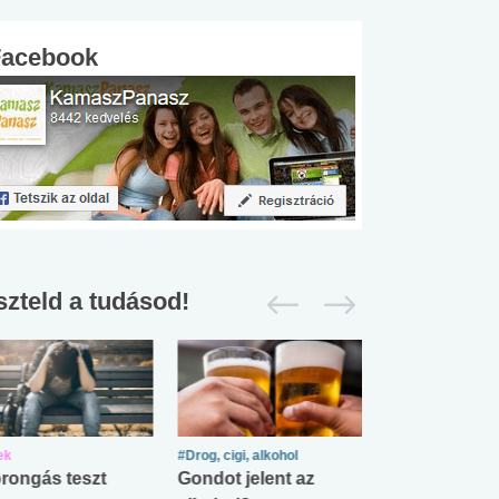
Facebook
szteld a tudásod!
ek
#Drog, cigi, alkohol
#Zöldövezet
rongás teszt
Gondot jelent az
Mekkora az ö