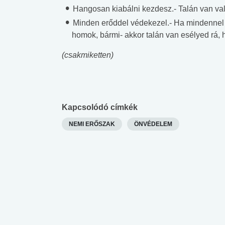
Hangosan kiabálni kezdesz.- Talán van vala
Minden erőddel védekezel.- Ha mindennel v
homok, bármi- akkor talán van esélyed rá, 
(csakmiketten)
Kapcsolódó címkék
NEMI ERŐSZAK
ÖNVÉDELEM