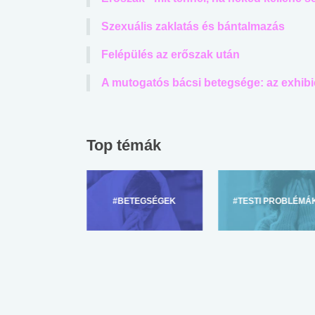
lábnyomod?
tudásteszt
Szexuális zaklatás és bántalmazás
Felépülés az erőszak után
A mutogatós bácsi betegsége: az exhib
Top témák
ZÜLŐKNEK
#BETEGSÉGEK
#TESTI PROBLÉMÁ