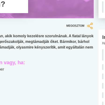
n?
MEGOSZTOM
n, akik komoly kezelésre szorulnának. A fiatal lányok
I
erőszakolják, megtámadják őket. Bármikor, bárhol
H
ámadják, olyasmire kényszerítik, amit egyáltalán nem
 vagy, ha:
ber