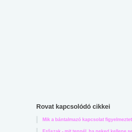
Rovat kapcsolódó cikkei
Mik a bántalmazó kapcsolat figyelmeztet
 alkohol
#Zöldövezet
#Betegségek
lent az
Mekkora az ökológiai
Elsősegély
Erőszak - mit tennél, ha neked kellene s