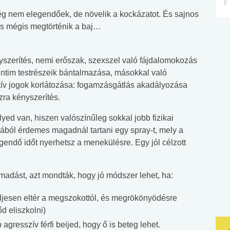
 nem elegendőek, de növelik a kockázatot. És sajnos
 és mégis megtörténik a baj…
szerítés, nemi erőszak, szexszel való fájdalomokozás
intim testrészeik bántalmazása, másokkal való
ktív jogok korlátozása: fogamzásgátlás akadályozása
zra kényszerítés.
ed van, hiszen valószínűleg sokkal jobb fizikai
ából érdemes magadnál tartani egy spray-t, mely a
gendő időt nyerhetsz a menekülésre. Egy jól célzott
madást, azt mondták, hogy jó módszer lehet, ha:
ljesen eltér a megszokottól, és megrökönyödésre
d eliszkolni)
gresszív férfi beijed, hogy ő is beteg lehet.