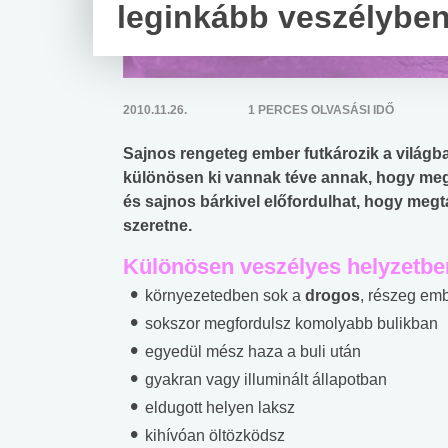
leginkább veszélybe
2010.11.26.
1 PERCES OLVASÁSI IDŐ
Sajnos rengeteg ember futkározik a világba
különösen ki vannak téve annak, hogy meg
és sajnos bárkivel előfordulhat, hogy megt
szeretne.
Különösen veszélyes helyzetben
környezetedben sok a
drogos
, részeg em
sokszor megfordulsz komolyabb bulikban
egyedül mész haza a buli után
gyakran vagy illuminált állapotban
eldugott helyen laksz
kihívóan öltözködsz