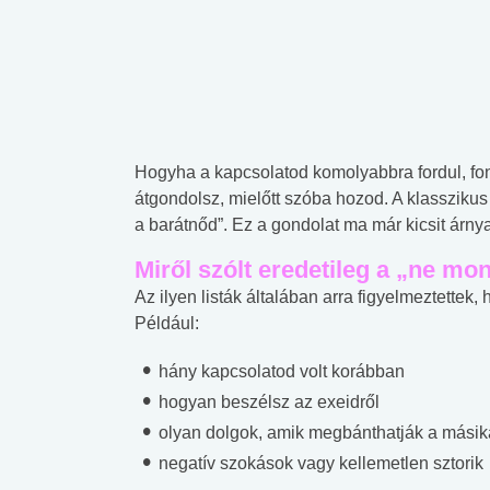
Hogyha a kapcsolatod komolyabbra fordul, fon
átgondolsz, mielőtt szóba hozod. A klasszikus
a barátnőd”. Ez a gondolat ma már kicsit árny
Miről szólt eredetileg a „ne mo
Az ilyen listák általában arra figyelmeztettek
Például:
hány kapcsolatod volt korábban
hogyan beszélsz az exeidről
olyan dolgok, amik megbánthatják a másik
negatív szokások vagy kellemetlen sztorik