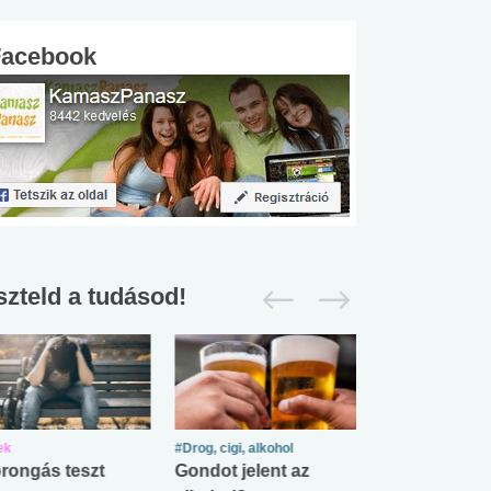
Facebook
szteld a tudásod!
ek
#Drog, cigi, alkohol
#Zöldövezet
rongás teszt
Gondot jelent az
Mekkora az ö