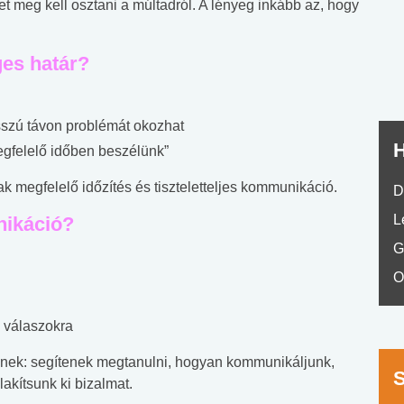
t meg kell osztani a múltadról. A lényeg inkább az, hogy
nyelvvizsga teszt -
teszt
No.42
ges határ?
sszú távon problémát okozhat
H
egfelelő időben beszélünk”
sak megfelelő időzítés és tiszteletteljes kommunikáció.
D
L
nikáció?
G
O
 válaszokra
ésnek: segítenek megtanulni, hogyan kommunikáljunk,
akítsunk ki bizalmat.