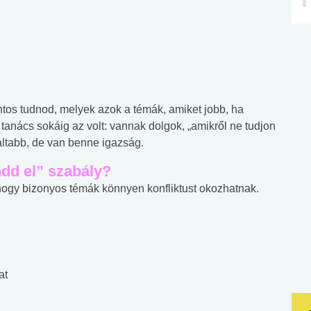
tos tudnod, melyek azok a témák, amiket jobb, ha
 tanács sokáig az volt: vannak dolgok, „amikről ne tudjon
altabb, de van benne igazság.
ndd el” szabály?
, hogy bizonyos témák könnyen konfliktust okozhatnak.
at