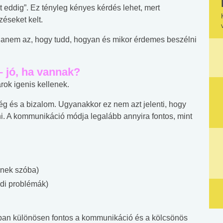
t eddig”. Ez tényleg kényes kérdés lehet, mert
zéseket kelt.
 hanem az, hogy tudd, hogyan és mikor érdemes beszélni
 jó, ha vannak?
árok igenis kellenek.
g és a bizalom. Ugyanakkor ez nem azt jelenti, hogy
ni. A kommunikáció módja legalább annyira fontos, mint
lnek szóba)
ádi problémák)
kban különösen fontos a kommunikáció és a kölcsönös