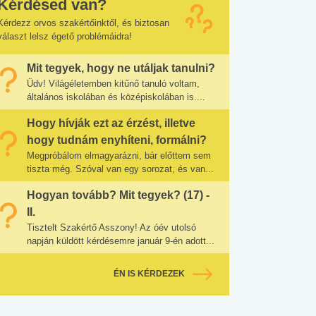
Kérdésed van?
Kérdezz orvos szakértőinktől, és biztosan
választ lelsz égető problémáidra!
Mit tegyek, hogy ne utáljak tanulni?
Üdv! Világéletemben kitűnő tanuló voltam,
általános iskolában és középiskolában is....
Hogy hívják ezt az érzést, illetve
hogy tudnám enyhíteni, formálni?
Megpróbálom elmagyarázni, bár előttem sem
tiszta még. Szóval van egy sorozat, és van...
Hogyan tovább? Mit tegyek? (17) -
II.
Tisztelt Szakértő Asszony! Az óév utolsó
napján küldött kérdésemre január 9-én adott...
ÉN IS KÉRDEZEK