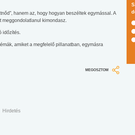
S
d
rátnőd”, hanem az, hogy hogyan beszéltek egymással. A
ent meggondolatlanul kimondasz.
 időzítés.
témák, amiket a megfelelő pillanatban, egymásra
MEGOSZTOM
Hirdetés