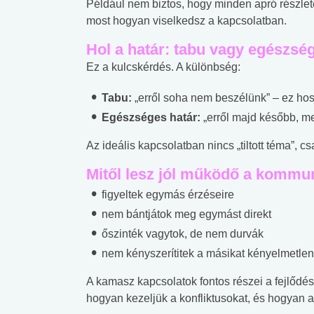
Például nem biztos, hogy minden apró részlete
lábnyomod?
tudásteszt
most hogyan viselkedsz a kapcsolatban.
Hol a határ: tabu vagy egészsé
Ez a kulcskérdés. A különbség:
Tabu:
„erről soha nem beszélünk” – ez ho
Egészséges határ:
„erről majd később, m
Az ideális kapcsolatban nincs „tiltott téma”, c
Mitől lesz jól működő a kommu
figyeltek egymás érzéseire
nem bántjátok meg egymást direkt
őszinték vagytok, de nem durvák
nem kényszerítitek a másikat kényelmetlen
A kamasz kapcsolatok fontos részei a fejlőd
hogyan kezeljük a konfliktusokat, és hogyan al