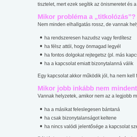
tisztelet, mert ezek segítik az önismeretet és a
Mikor probléma a „titkolózás”?
Nem minden elhallgatás rossz, de vannak hely
ha rendszeresen hazudsz vagy ferdítesz
ha félsz attól, hogy önmagad legyél
ha fontos dolgokat rejtegetsz (pl. más kap
ha a kapcsolat emiatt bizonytalanná válik
Egy kapcsolat akkor működik jól, ha nem kell 
Mikor jobb inkább nem minden
Vannak helyzetek, amikor nem az a legjobb 
ha a másikat feleslegesen bántaná
ha csak bizonytalanságot keltene
 alkohol
#Zöldövezet
#Betegségek
ha nincs valódi jelentősége a kapcsolat s
lent az
Mekkora az ökológiai
Elsősegély