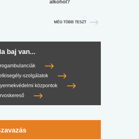
alkohol?
lábnyomod?
MÉG TÖBB TESZT
a baj van...
rogambulanciák
elkisegély-szolgálatok
yermekvédelmi központok
rvoskereső
Szavazás