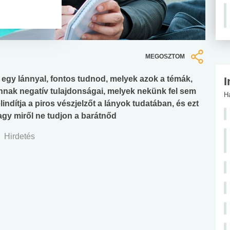
MEGOSZTOM
egy lánnyal, fontos tudnod, melyek azok a témák,
I
annak negatív tulajdonságai, melyek nekünk fel sem
H
indítja a piros vészjelzőt a lányok tudatában, és ezt
avagy miről ne tudjon a barátnőd
Hirdetés