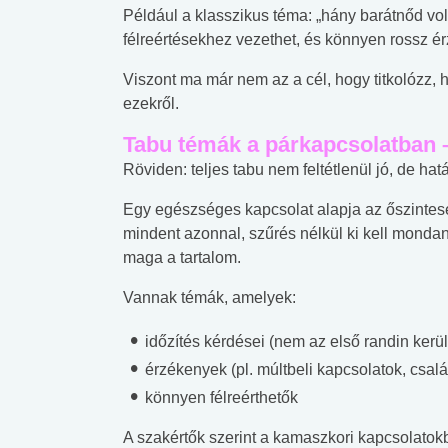
Például a klasszikus téma: „hány barátnőd vol
félreértésekhez vezethet, és könnyen rossz ér
Viszont ma már nem az a cél, hogy titkolózz,
ezekről.
Tabu témák a párkapcsolatban –
Röviden: teljes tabu nem feltétlenül jó, de hat
Egy egészséges kapcsolat alapja az őszintesé
mindent azonnal, szűrés nélkül ki kell monda
maga a tartalom.
Vannak témák, amelyek:
időzítés kérdései (nem az első randin kerü
érzékenyek (pl. múltbeli kapcsolatok, csal
könnyen félreérthetők
A szakértők szerint a kamaszkori kapcsolato