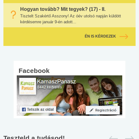
Hogyan tovább? Mit tegyek? (17) - II.
Tisztelt Szakértő Asszony! Az óév utolsó napján küldött
kérdésemre január 9-én adott...
ÉN IS KÉRDEZEK
Facebook
Teszteld a tudásod!