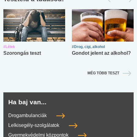
#Lélek
#Drog, cigi, alkohol
Szorongás teszt
Gondot jelent az alkohol?
MÉG TÖBB TESZT
Ha baj van...
Drogambulanciák
Lelkisegély-szolgálatok
Gyermekvédelmi központok