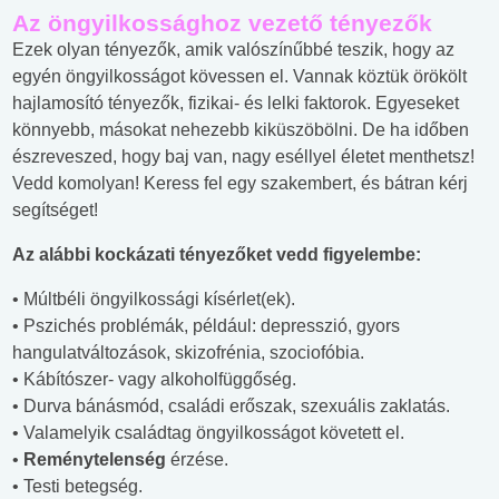
Az öngyilkossághoz vezető tényezők
Ezek olyan tényezők, amik valószínűbbé teszik, hogy az
egyén öngyilkosságot kövessen el. Vannak köztük örökölt
hajlamosító tényezők, fizikai- és lelki faktorok. Egyeseket
könnyebb, másokat nehezebb kiküszöbölni. De ha időben
észreveszed, hogy baj van, nagy eséllyel életet menthetsz!
Vedd komolyan! Keress fel egy szakembert, és bátran kérj
segítséget!
Az alábbi kockázati tényezőket vedd figyelembe:
• Múltbéli öngyilkossági kísérlet(ek).
• Pszichés problémák, például: depresszió, gyors
hangulatváltozások, skizofrénia, szociofóbia.
• Kábítószer- vagy alkoholfüggőség.
• Durva bánásmód, családi erőszak, szexuális zaklatás.
• Valamelyik családtag öngyilkosságot követett el.
•
Reménytelenség
érzése.
• Testi betegség.