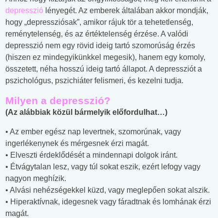
depresszió
lényegét. Az emberek általában akkor mondják,
hogy „depressziósak”, amikor rájuk tör a tehetetlenség,
reménytelenség, és az értéktelenség érzése. A valódi
depresszió nem egy rövid ideig tartó szomorúság érzés
(hiszen ez mindegyikünkkel megesik), hanem egy komoly,
összetett, néha hosszú ideig tartó állapot. A depressziót a
pszichológus, pszichiáter felismeri, és kezelni tudja.
Milyen a depresszió?
(Az alábbiak közül bármelyik előfordulhat…)
• Az ember egész nap levertnek, szomorúnak, vagy
ingerlékenynek és mérgesnek érzi magát.
• Elveszti érdeklődését a mindennapi dolgok iránt.
• Étvágytalan lesz, vagy túl sokat eszik, ezért lefogy vagy
nagyon meghízik.
• Alvási nehézségekkel küzd, vagy meglepően sokat alszik.
• Hiperaktívnak, idegesnek vagy fáradtnak és lomhának érzi
magát.