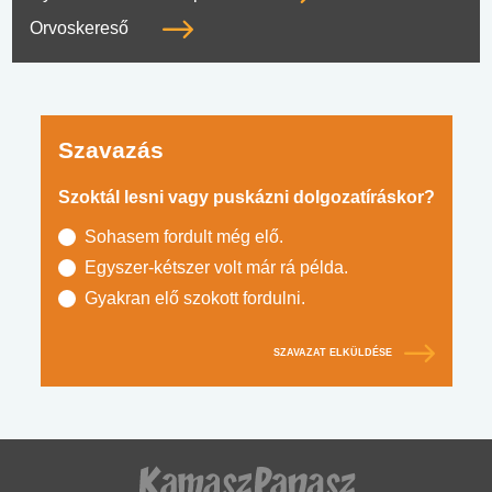
Orvoskereső
Szavazás
Szoktál lesni vagy puskázni dolgozatíráskor?
Sohasem fordult még elő.
Egyszer-kétszer volt már rá példa.
Gyakran elő szokott fordulni.
SZAVAZAT ELKÜLDÉSE