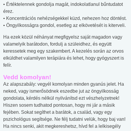
• Értéktelennek gondolja magát, indokolatlanul bűntudatot
érez.
• Koncentrációs nehézségekkel küzd, nehezen hoz döntést.
• Öngyilkosságra gondol, esetleg az elkövetését is kiterveli.
Ha ezek közül néhányat megfigyelsz saját magadon vagy
valamelyik barátodon, fordulj a szüleidhez, és együtt
keressetek meg egy szakembert. A kezelés során az orvos
elküldhet valamilyen terápiára és lehet, hogy gyógyszert is
felír.
Vedd komolyan!
Az alapszabály: vegyél komolyan minden gyanús jelet. Ha
neked, vagy ismerősödnek eszedbe jut az öngyilkosság
gondolata, kérdés nélkül nyilvánítsd ezt vészhelyzetnek!
Hiszen sosem tudhatod pontosan, hogy mi jár a másik
fejében. Sokat segíthet a barátok, a család, vagy egy
pszichológus segítsége. Ne félj tudatni velük, hogy baj van!
Ha nincs senki, akit megkereshetsz, hívd fel a lelkisegély