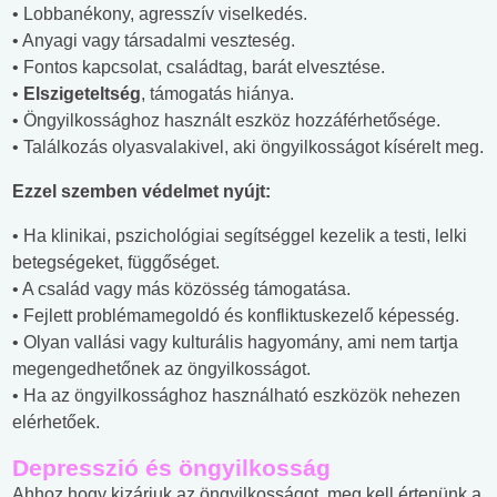
• Lobbanékony, agresszív viselkedés.
• Anyagi vagy társadalmi veszteség.
• Fontos kapcsolat, családtag, barát elvesztése.
•
Elszigeteltség
, támogatás hiánya.
• Öngyilkossághoz használt eszköz hozzáférhetősége.
• Találkozás olyasvalakivel, aki öngyilkosságot kísérelt meg.
Ezzel szemben védelmet nyújt:
• Ha klinikai, pszichológiai segítséggel kezelik a testi, lelki
betegségeket, függőséget.
• A család vagy más közösség támogatása.
• Fejlett problémamegoldó és konfliktuskezelő képesség.
• Olyan vallási vagy kulturális hagyomány, ami nem tartja
megengedhetőnek az öngyilkosságot.
• Ha az öngyilkossághoz használható eszközök nehezen
elérhetőek.
Depresszió és öngyilkosság
Ahhoz hogy kizárjuk az öngyilkosságot, meg kell értenünk a