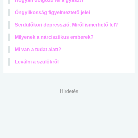
Hogyan dolgozd fel a gyászt?
Öngyilkosság figyelmeztető jelei
Serdülőkori depresszió: Miről ismerhető fel?
Milyenek a nárcisztikus emberek?
Mi van a tudat alatt?
Leválni a szülőkről
Hirdetés