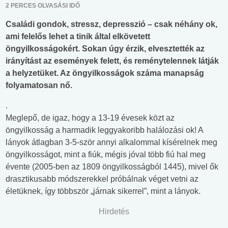
2 PERCES OLVASÁSI IDŐ
Családi gondok, stressz, depresszió – csak néhány ok,
ami felelős lehet a tinik által elkövetett
öngyilkosságokért. Sokan úgy érzik, elvesztették az
irányítást az események felett, és reménytelennek látják
a helyzetüket. Az öngyilkosságok száma manapság
folyamatosan nő.
.
Meglepő, de igaz, hogy a 13-19 évesek közt az
öngyilkosság a harmadik leggyakoribb halálozási ok! A
lányok átlagban 3-5-ször annyi alkalommal kísérelnek meg
öngyilkosságot, mint a fiúk, mégis jóval több fiú hal meg
évente (2005-ben az 1809 öngyilkosságból 1445), mivel ők
drasztikusabb módszerekkel próbálnak véget vetni az
életüknek, így többször „járnak sikerrel”, mint a lányok.
Hirdetés