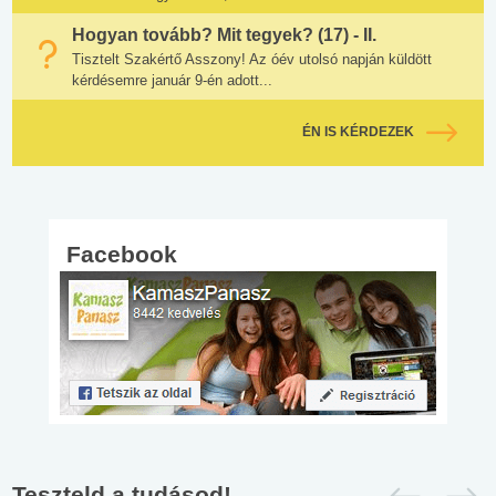
Hogyan tovább? Mit tegyek? (17) - II.
Tisztelt Szakértő Asszony! Az óév utolsó napján küldött
kérdésemre január 9-én adott...
ÉN IS KÉRDEZEK
Facebook
Teszteld a tudásod!