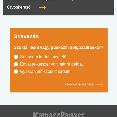
Orvoskereső
Szavazás
Szoktál lesni vagy puskázni dolgozatíráskor?
Sohasem fordult még elő.
Egyszer-kétszer volt már rá példa.
Gyakran elő szokott fordulni.
SZAVAZAT ELKÜLDÉSE