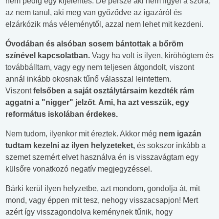
nem pedig egy kijelentés. De persze aki nem figyel a szóra,
az nem tanul, aki meg van győződve az igazáról és
elzárkózik más véleménytől, azzal nem lehet mit kezdeni.
Óvodában és alsóban sosem bántottak a bőröm
színével kapcsolatban.
Vagy ha volt is ilyen, kiröhögtem és
továbbálltam, vagy egy nem teljesen átgondolt, viszont
annál inkább okosnak tűnő válasszal leintettem.
Viszont
felsőben a saját osztálytársaim kezdték rám
aggatni a "nigger" jelzőt
.
Ami, ha azt vesszük, egy
református iskolában érdekes.
Nem tudom, ilyenkor mit éreztek. Akkor még
nem igazán
tudtam kezelni az ilyen helyzeteket,
és sokszor inkább a
szemet szemért elvet használva én is visszavágtam egy
külsőre vonatkozó negatív megjegyzéssel.
Bárki kerül ilyen helyzetbe, azt mondom, gondolja át, mit
mond, vagy éppen mit tesz, nehogy visszacsapjon! Mert
azért így visszagondolva keménynek tűnik, hogy