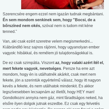
Szerencsére engem ezzel nem igazán tudnak megbántani.
Én sem mondom senkinek sem, hogy "Bocsi, de a
bőrszíned nem okés,
szóval nem is tudom mit kéne
tenned."
Van, aki csak ezért szeretne velem megismerkedni...
Kiábrándító lesz sajnos rájönni, hogy ugyanolyan ember
vagyok: hibákkal, és remélem jó tulajdonságokkal is.
De ez csak szimpátia. Viszont
az, hogy valaki azért ítél el,
mert fekete vagyok, nevetséges
. Persze ha erre azt
mondom, hogy én is utálhatnék akárkit, csak mert nem
fekete, jön a szerintük egyértelmű válasz, hogy itt nagyon
kevés a fekete, és nem utálhatok mindenkit. És akkor
legszívesebben lecsapnám az illetőt, hogy HEY man!
Gondolkozni annyira nem gáz, mint fáradtságos neked, ha
elsőre ilyen dolgok jutnak eszedbe. Ez csak egy felvetés