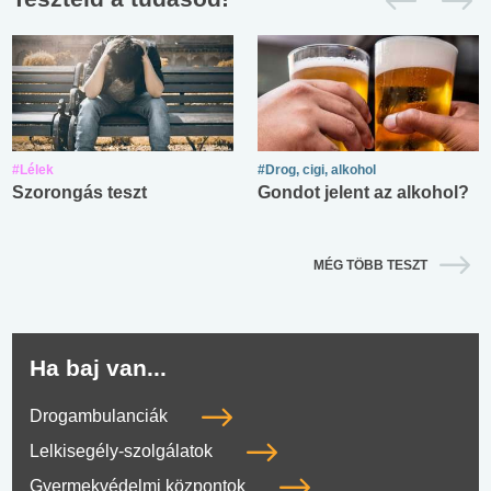
#Lélek
#Drog, cigi, alkohol
Szorongás teszt
Gondot jelent az alkohol?
MÉG TÖBB TESZT
Ha baj van...
Drogambulanciák
Lelkisegély-szolgálatok
Gyermekvédelmi központok