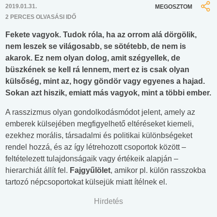
2019.01.31.
MEGOSZTOM
2 PERCES OLVASÁSI IDŐ
Fekete vagyok. Tudok róla, ha az orrom alá dörgölik,
nem leszek se világosabb, se sötétebb, de nem is
akarok. Ez nem olyan dolog, amit szégyellek, de
büszkének se kell rá lennem, mert ez is csak olyan
külsőség, mint az, hogy göndör vagy egyenes a hajad.
Sokan azt hiszik, emiatt más vagyok, mint a többi ember.
A rasszizmus olyan gondolkodásmódot jelent, amely az
emberek külsejében megfigyelhető eltéréseket kiemeli,
ezekhez morális, társadalmi és politikai különbségeket
rendel hozzá, és az így létrehozott csoportok között –
feltételezett tulajdonságaik vagy értékeik alapján –
hierarchiát állít fel.
Fajgyűlölet
, amikor pl. külön rasszokba
tartozó népcsoportokat külsejük miatt ítélnek el.
Hirdetés