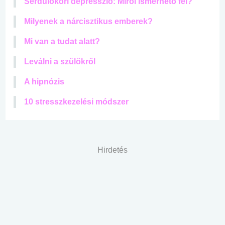
Serdülőkori depresszió: Miről ismerhető fel?
Milyenek a nárcisztikus emberek?
Mi van a tudat alatt?
Leválni a szülőkről
A hipnózis
10 stresszkezelési módszer
Hirdetés