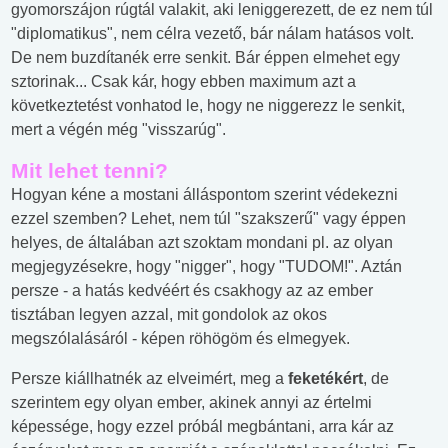
gyomorszájon rúgtál valakit, aki leniggerezett, de ez nem túl
"diplomatikus", nem célra vezető, bár nálam hatásos volt.
De nem buzdítanék erre senkit. Bár éppen elmehet egy
sztorinak... Csak kár, hogy ebben maximum azt a
következtetést vonhatod le, hogy ne niggerezz le senkit,
mert a végén még "visszarúg".
Mit lehet tenni?
Hogyan kéne a mostani álláspontom szerint védekezni
ezzel szemben? Lehet, nem túl "szakszerű" vagy éppen
helyes, de általában azt szoktam mondani pl. az olyan
megjegyzésekre, hogy "nigger", hogy "TUDOM!". Aztán
persze - a hatás kedvéért és csakhogy az az ember
tisztában legyen azzal, mit gondolok az okos
megszólalásáról - képen röhögöm és elmegyek.
Persze kiállhatnék az elveimért, meg a
feketékért
, de
szerintem egy olyan ember, akinek annyi az értelmi
képessége, hogy ezzel próbál megbántani, arra kár az