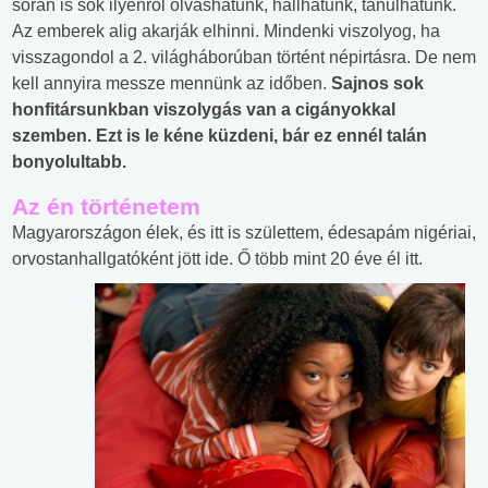
során is sok ilyenről olvashatunk, hallhatunk, tanulhatunk.
Az emberek alig akarják elhinni. Mindenki viszolyog, ha
visszagondol a 2. világháborúban történt népirtásra. De nem
kell annyira messze mennünk az időben.
Sajnos sok
honfitársunkban viszolygás van a cigányokkal
szemben. Ezt is le kéne küzdeni, bár ez ennél talán
bonyolultabb.
Az én történetem
Magyarországon élek, és itt is születtem, édesapám nigériai,
orvostanhallgatóként jött ide. Ő több mint
20 éve él itt.