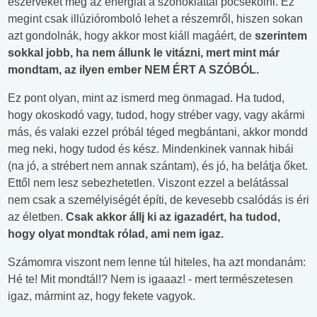
észérveket meg az energiát a szónoklattal pocsékolni. Ez
megint csak illúzióromboló lehet a részemről, hiszen sokan
azt gondolnák, hogy akkor most kiáll magáért, de
szerintem
sokkal jobb, ha nem állunk le vitázni, mert mint már
mondtam, az ilyen ember NEM ÉRT A SZÓBÓL.
Ez pont olyan, mint az ismerd meg önmagad. Ha tudod,
hogy okoskodó vagy, tudod, hogy stréber vagy, vagy akármi
más, és valaki ezzel próbál téged megbántani, akkor mondd
meg neki, hogy tudod és kész. Mindenkinek vannak hibái
(na jó, a strébert nem annak szántam), és jó, ha belátja őket.
Ettől nem lesz sebezhetetlen. Viszont ezzel a belátással
nem csak a személyiségét építi, de kevesebb csalódás is éri
az életben.
Csak akkor állj ki az igazadért, ha tudod,
hogy olyat mondtak rólad, ami nem igaz.
Számomra viszont nem lenne túl hiteles, ha azt mondanám:
Hé te! Mit mondtál!? Nem is igaaaz! - mert természetesen
igaz, mármint az, hogy fekete vagyok.