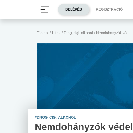
BELÉPÉS
REGISZTRÁCIÓ
Főoldal
/
Hírek
/
Drog, cigi, alkohol
/
Nemdohányzók védelme:
#DROG, CIGI, ALKOHOL
Nemdohányzók véde