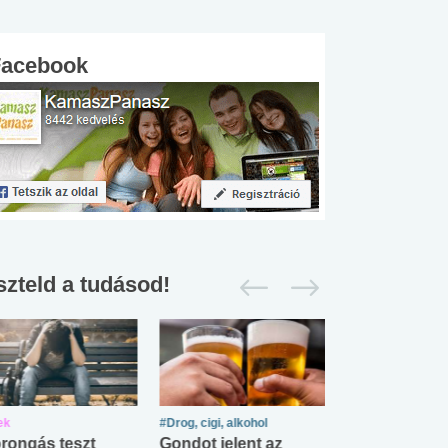
Facebook
szteld a tudásod!
ek
#Drog, cigi, alkohol
#Zöldövezet
rongás teszt
Gondot jelent az
Mekkora az ö