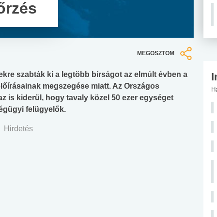
nőrzés
MEGOSZTOM
kre szabták ki a legtöbb bírságot az elmúlt évben a
I
lőírásainak megszegése miatt. Az Országos
H
az is kiderül, hogy tavaly közel 50 ezer egységet
égügyi felügyelők.
Hirdetés