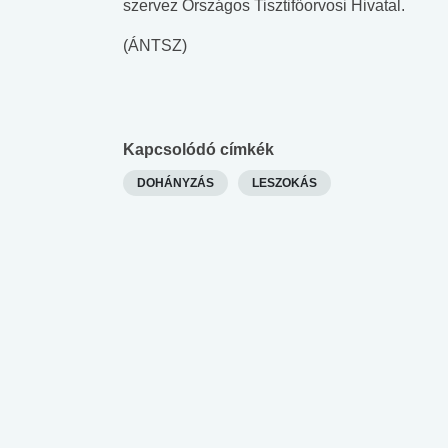
szervez Országos Tisztifőorvosi Hivatal.
(ÁNTSZ)
Kapcsolódó címkék
DOHÁNYZÁS
LESZOKÁS
 alkohol
#Zöldövezet
#Betegségek
lent az
Mekkora az ökológiai
Elsősegély