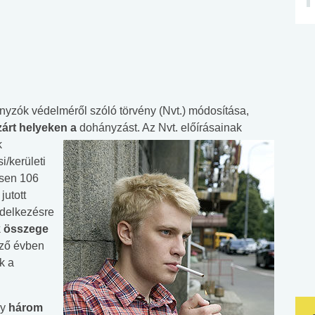
nyzók védelméről szóló törvény (Nvt.) módosítása,
 zárt helyeken a
dohányzást. Az Nvt. előírásainak
k
/kerületi
esen 106
jutott
ndelkezésre
k összege
őző évben
ük a
ly
három