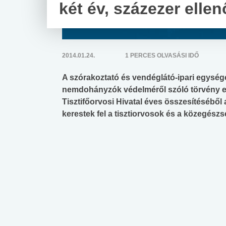
két év, százezer elle
2014.01.24.
1 PERCES OLVASÁSI IDŐ
A szórakoztató és vendéglátó-ipari egysége
nemdohányzók védelméről szóló törvény e
Tisztifőorvosi Hivatal éves összesítéséből 
kerestek fel a tisztiorvosok és a közegészs