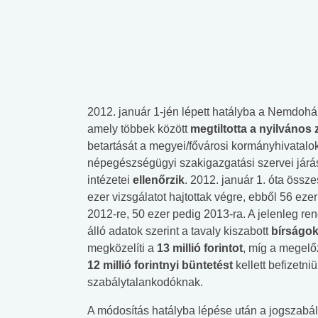
2012. január 1-jén lépett hatályba a Nemdohá
amely többek között
megtiltotta a nyilvános
betartását a megyei/fővárosi kormányhivatalo
népegészségügyi szakigazgatási szervei járási
intézetei
ellenőrzik
. 2012. január 1. óta össz
ezer vizsgálatot hajtottak végre, ebből 56 ezer 
2012-re, 50 ezer pedig 2013-ra. A jelenleg re
álló adatok szerint a tavaly kiszabott
bírságo
megközelíti a
13 millió forintot
, míg a megel
12 millió forintnyi büntetést
kellett befizetni
szabálytalankodóknak.
A módosítás hatályba lépése után a jogszabá