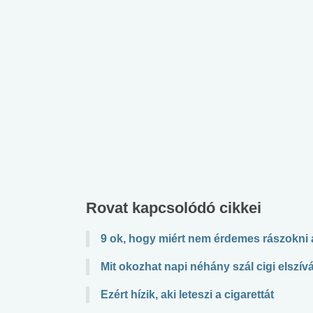
lábnyomod?
tudásteszt
Rovat kapcsolódó cikkei
9 ok, hogy miért nem érdemes rászokni
Mit okozhat napi néhány szál cigi elszív
Ezért hízik, aki leteszi a cigarettát