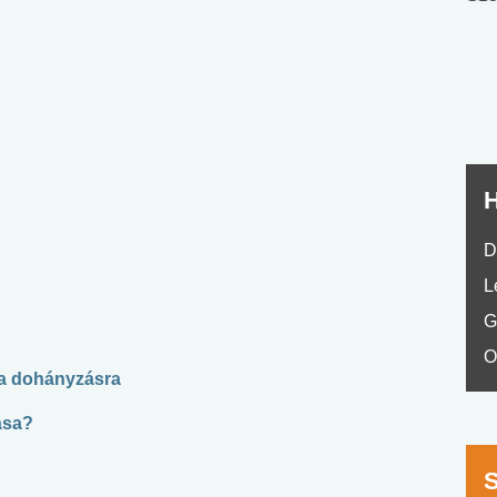
nyelvvizsga teszt -
teszt
No.42
H
D
L
G
O
 a dohányzásra
ása?