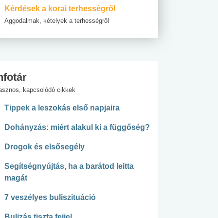
Kérdések a korai terhességről
Aggodalmak, kételyek a terhességről
nfotár
asznos, kapcsolódó cikkek
Tippek a leszokás első napjaira
Dohányzás: miért alakul ki a függőség?
Drogok és elsősegély
Segítségnyújtás, ha a barátod leitta
magát
7 veszélyes buliszituáció
Bulizás tiszta fejjel