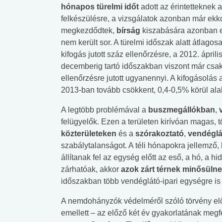
hónapos türelmi időt
adott az érintetteknek a
felkészülésre, a vizsgálatok azonban már ekk
megkezdődtek,
bírság
kiszabására azonban 
nem került sor. A türelmi időszak alatt átlagos
kifogás jutott száz ellenőrzésre, a 2012. április
decemberig tartó időszakban viszont már csa
ellenőrzésre jutott ugyanennyi. A kifogásolás
2013-ban tovább csökkent, 0,4-0,5% körül alak
A legtöbb problémával a
buszmegállókban
,
felügyelők. Ezen a területen kirívóan magas, t
közterületeken
és a
szórakoztató
,
vendéglá
szabálytalanságot. A téli hónapokra jellemző
állítanak fel az egység előtt az eső, a hó, a h
zárhatóak, akkor
azok zárt térnek minősülne
időszakban több vendéglátó-ipari egységre is 
A nemdohányzók védelméről szóló törvény elő
emellett – az előző két év gyakorlatának megf