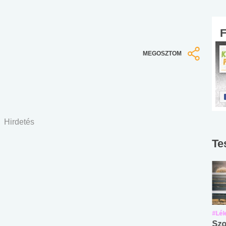
MEGOSZTOM
Hirdetés
Te
#Suli, munka
#Suli, munka
#Lél
Angol középfokú
Internet-függőség
Szo