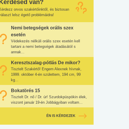
Kérdésed van?
Kérdezz orvos szakértőinktől, és biztosan
választ lelsz égető problémáidra!
Nemi betegségek orális szex
esetén
Védekezés nélküli orális szex esetén kell
tartani a nemi betegségek átadásától s
annak...
Keresztszalag-pótlás De mikor?
Tisztelt Szakértő! Engem Alexnek hívnak,
1999. október 4-én születtem, 194 cm, 99
kg...
Bokatörés 15
Tisztelt Dr. nő / Dr. úr! Szurdokpüspökin élek,
viszont január 19-én Jobbágyiban voltam...
ÉN IS KÉRDEZEK