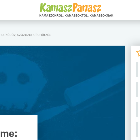
KAMASZOKRÓL, KAMASZOKTÓL, KAMASZOKNAK
 két év, százezer ellenőrzés
lme: