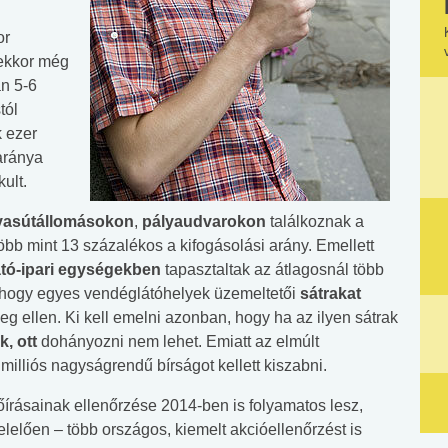
or
ekkor még
an 5-6
tól
k ezer
 aránya
ult.
vasútállomásokon
,
pályaudvarokon
találkoznak a
öbb mint 13 százalékos a kifogásolási arány. Emellett
tó-ipari egységekben
tapasztaltak az átlagosnál több
, hogy egyes vendéglátóhelyek üzemeltetői
sátrakat
ideg ellen. Ki kell emelni azonban, hogy ha az ilyen sátrak
k, ott
dohányozni nem lehet. Emiatt az elmúlt
milliós nagyságrendű bírságot kellett kiszabni.
írásainak ellenőrzése 2014-ben is folyamatos lesz,
elelően – több országos, kiemelt akcióellenőrzést is