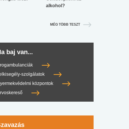
alkohol?
lábnyomod?
MÉG TÖBB TESZT
a baj van...
rogambulanciák
elkisegély-szolgálatok
yermekvédelmi központok
rvoskereső
Szavazás