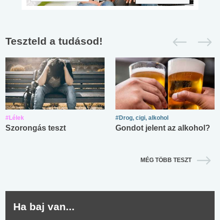
Teszteld a tudásod!
#Lélek
#Drog, cigi, alkohol
Szorongás teszt
Gondot jelent az alkohol?
MÉG TÖBB TESZT
Ha baj van...