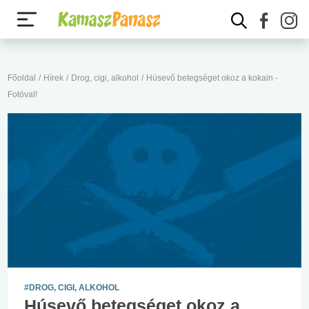
Főoldal
/
Hírek
/
Drog, cigi, alkohol
/
Húsevő betegséget okoz a kokain -
Fotóval!
#DROG, CIGI, ALKOHOL
Húsevő betegséget okoz a