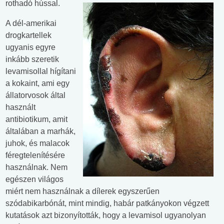
rothadó hússal.
A dél-amerikai
drogkartellek
ugyanis egyre
inkább szeretik
levamisollal hígítani
a kokaint, ami egy
állatorvosok által
használt
antibiotikum, amit
általában a marhák,
juhok, és malacok
féregtelenítésére
használnak. Nem
egészen világos
miért nem használnak a dílerek egyszerűen
szódabikarbónát, mint mindig, habár patkányokon végzett
kutatások azt bizonyították, hogy a levamisol ugyanolyan