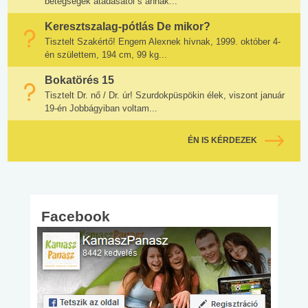
betegségek átadásától s annak...
Keresztszalag-pótlás De mikor?
Tisztelt Szakértő! Engem Alexnek hívnak, 1999. október 4-
én születtem, 194 cm, 99 kg...
Bokatörés 15
Tisztelt Dr. nő / Dr. úr! Szurdokpüspökin élek, viszont január
19-én Jobbágyiban voltam...
ÉN IS KÉRDEZEK
Facebook