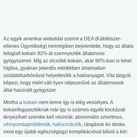
Az egyik amerikai weboldal szerint a DEA (Kábítószer-
ellenes Ügynökség) nemrégiben bejelentette, hogy az általa
lefoglalt kokain 82%-át szennyezték állatorvosi
gyógyszerrel. Míg az olcsóbb kokain, akár 90%-ban is lehet
hígítva, gyakran jelentős mértékben ártalmatlan
szódabikarbónával helyettesítik a hatóanyagot. Vita tárgyát
képezi, hogy miért vált ilyen népszerűvé az állatorvosok
által használt gyógyszer.
Mintha a
kokain
nem lenne így is elég veszélyes. A
kokainfogyasztóknak már így is számos egyéb kockázati
tényezővel szembe kell nézniük: abnormális szívritmus,
vérnyomásproblémák
,
hallucinációk
, rángások és stroke,
most egy újabb egészségügyi komplikációval bővül a kör: