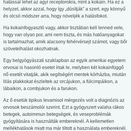
hatással lehet az agyi receptorokra, mint a kokain. Ha ez a
helyzet, akkor azzal, hogy így „dúsítják” a szert, egy könnyű
és olcsó módszer arra, hogy növeljék a hatásfokot.
Ha kokainfogyasztó vagy, akkor tisztában kell lenned vele,
hogy van olyan por, ami nem tiszta, és más hatóanyagokat
is tartalmazhat, amik alacsony fehérvérsejt számot, vagy bőr
szövetelhalást okozhatnak.
Egy belgyógyászati szaklapban az egyik amerikai egyetem
orvosai is hasonló esetet írtak le, melyben két kokainfüggő
nő esetét vitatják, akik segítségért mentek kórházba, miután
lilás plakkokat észleltek az orcájukon, a fülcimpáikon, a
lábaikon, a combjukon és a farukon.
Az ő esetük tipikus levamisol mérgezés volt a diagnózis az
orvosok beszámolói szerint. Ezt a gyógyszert valaha rákos
betegek, autoimmun betegségek, és veseproblémák
gyógyítására is használták embereknél. A kellemetlen
mellékhatások miatt ma már tiltott a használata embereknél.