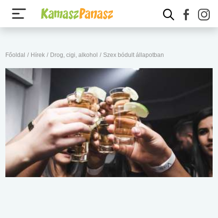
Főoldal
/
Hírek
/
Drog, cigi, alkohol
/
Szex bódult állapotban