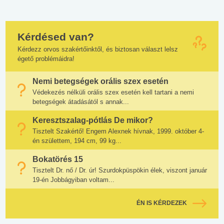
Kérdésed van?
Kérdezz orvos szakértőinktől, és biztosan választ lelsz
égető problémáidra!
Nemi betegségek orális szex esetén
Védekezés nélküli orális szex esetén kell tartani a nemi
betegségek átadásától s annak...
Keresztszalag-pótlás De mikor?
Tisztelt Szakértő! Engem Alexnek hívnak, 1999. október 4-
én születtem, 194 cm, 99 kg...
Bokatörés 15
Tisztelt Dr. nő / Dr. úr! Szurdokpüspökin élek, viszont január
19-én Jobbágyiban voltam...
ÉN IS KÉRDEZEK