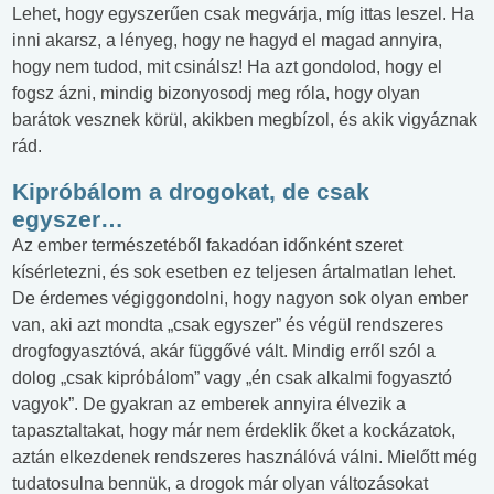
Lehet, hogy egyszerűen csak megvárja, míg ittas leszel. Ha
inni akarsz, a lényeg, hogy ne hagyd el magad annyira,
hogy nem tudod, mit csinálsz! Ha azt gondolod, hogy el
fogsz ázni, mindig bizonyosodj meg róla, hogy olyan
barátok vesznek körül, akikben megbízol, és akik vigyáznak
rád.
Kipróbálom a drogokat, de csak
egyszer…
Az ember természetéből fakadóan időnként szeret
kísérletezni, és sok esetben ez teljesen ártalmatlan lehet.
De érdemes végiggondolni, hogy nagyon sok olyan ember
van, aki azt mondta „csak egyszer” és végül rendszeres
drogfogyasztóvá, akár függővé vált. Mindig erről szól a
dolog „csak kipróbálom” vagy „én csak alkalmi fogyasztó
vagyok”. De gyakran az emberek annyira élvezik a
tapasztaltakat, hogy már nem érdeklik őket a kockázatok,
aztán elkezdenek rendszeres használóvá válni. Mielőtt még
tudatosulna bennük, a drogok már olyan változásokat