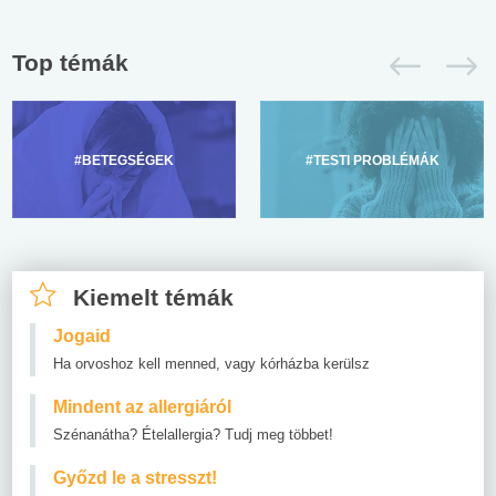
Top témák
#BETEGSÉGEK
#TESTI PROBLÉMÁK
Kiemelt témák
Jogaid
Ha orvoshoz kell menned, vagy kórházba kerülsz
Mindent az allergiáról
Szénanátha? Ételallergia? Tudj meg többet!
Győzd le a stresszt!