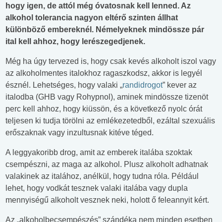
hogy igen, de attól még óvatosnak kell lenned. Az
alkohol tolerancia nagyon eltérő szinten állhat
különböző embereknél. Némelyeknek mindössze pár
ital kell ahhoz, hogy lerészegedjenek.
Még ha úgy tervezed is, hogy csak kevés alkoholt iszol vagy
az alkoholmentes italokhoz ragaszkodsz, akkor is legyél
észnél. Lehetséges, hogy valaki „
randidrogot
” kever az
italodba (GHB vagy Rohypnol), aminek mindössze tizenöt
perc kell ahhoz, hogy kiüssön, és a következő nyolc órát
teljesen ki tudja törölni az emlékezetedből, ezáltal szexuális
erőszaknak vagy inzultusnak kitéve téged.
A leggyakoribb drog, amit az emberek italába szoktak
csempészni, az maga az alkohol. Plusz alkoholt adhatnak
valakinek az italához, anélkül, hogy tudna róla. Például
lehet, hogy vodkát tesznek valaki italába vagy dupla
mennyiségű alkoholt vesznek neki, holott ő feleannyit kért.
Az „alkoholbecsempészés” szándéka nem minden esetben