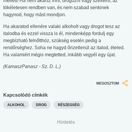
mellett! Ha nem akarsz inni, drogozni vagy szexelni, az
tökéletesen rendben van, és nem szabad senkinek
hagynod, hogy mást mondjon.
Ha akaratod ellenére valaki alkoholt vagy drogot tesz az
italodba és ezzel vissza is él, mindenképp fordulj egy
megbízható felnőtthöz, szükség esetén pedig a
rendőrséghez. Soha ne hagyd őrizetlenül az italod, ételed.
Ha valamiért mégis megtetted, inkább vegyél egy újat.
(KamaszPanasz - Sz. D. L.)
MEGOSZTOM
Kapcsolódó címkék
ALKOHOL
DROG
RÉSZEGSÉG
Hirdetés