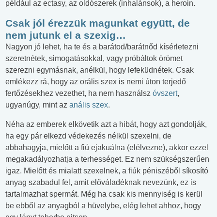
például az ectasy, az oldószerek (inhalánsok), a heroin.
Csak jól érezzük magunkat együtt, de
nem jutunk el a szexig…
Nagyon jó lehet, ha te és a barátod/barátnőd kísérletezni
szeretnétek, simogatásokkal, vagy próbáltok örömet
szerezni egymásnak, anélkül, hogy lefeküdnétek. Csak
emlékezz rá, hogy az orális szex is nemi úton terjedő
fertőzésekhez vezethet, ha nem használsz
óvszert
,
ugyanúgy, mint az
anális szex
.
Néha az emberek elkövetik azt a hibát, hogy azt gondolják,
ha egy pár elkezd védekezés nélkül szexelni, de
abbahagyja, mielőtt a fiú ejakuálna (elélvezne), akkor ezzel
megakadályozhatja a terhességet. Ez nem szükségszerűen
igaz. Mielőtt és mialatt szexelnek, a fiúk péniszéből síkosító
anyag szabadul fel, amit előváladéknak nevezünk, ez is
tartalmazhat spermát. Még ha csak kis mennyiség is kerül
be ebből az anyagból a hüvelybe, elég lehet ahhoz, hogy