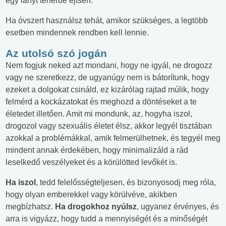
egy lányt teherbe ejtsen.
Ha óvszert használsz tehát, amikor szükséges, a legtöbb
esetben mindennek rendben kell lennie.
Az utolsó szó jogán
Nem fogjuk neked azt mondani, hogy ne igyál, ne drogozz
vagy ne szeretkezz, de ugyanúgy nem is bátorítunk, hogy
ezeket a dolgokat csináld, ez kizárólag rajtad múlik, hogy
felmérd a kockázatokat és meghozd a döntéseket a te
életedet illetően. Amit mi mondunk, az, hogyha iszol,
drogozol vagy szexuális életet élsz, akkor legyél tisztában
azokkal a problémákkal, amik felmerülhetnek, és tegyél meg
mindent annak érdekében, hogy minimalizáld a rád
leselkedő veszélyeket és a körülötted levőkét is.
Ha iszol
, tedd felelősségteljesen, és bizonyosodj meg róla,
hogy olyan emberekkel vagy körülvéve, akikben
megbízhatsz.
Ha drogokhoz nyúlsz
, ugyanez érvényes, és
arra is vigyázz, hogy tudd a mennyiségét és a minőségét