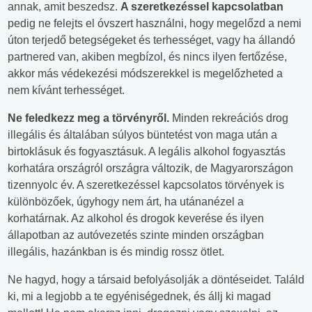
annak, amit beszedsz.
A szeretkezéssel kapcsolatban
pedig ne felejts el óvszert használni, hogy megelőzd a nemi
úton terjedő betegségeket és terhességet, vagy ha állandó
partnered van, akiben megbízol, és nincs ilyen fertőzése,
akkor más védekezési módszerekkel is megelőzheted a
nem kívánt terhességet.
Ne feledkezz meg a törvényről.
Minden rekreációs drog
illegális és általában súlyos büntetést von maga után a
birtoklásuk és fogyasztásuk. A legális alkohol fogyasztás
korhatára országról országra változik, de Magyarországon
tizennyolc év. A szeretkezéssel kapcsolatos törvények is
különbözőek, úgyhogy nem árt, ha utánanézel a
korhatárnak. Az alkohol és drogok keverése és ilyen
állapotban az autóvezetés szinte minden országban
illegális, hazánkban is és mindig rossz ötlet.
Ne hagyd, hogy a társaid befolyásolják a döntéseidet. Találd
ki, mi a legjobb a te egyéniségednek, és állj ki magad