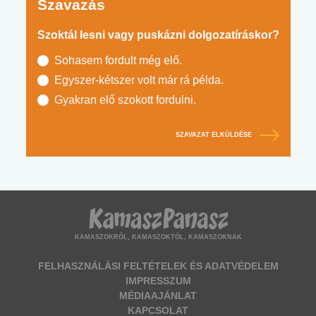
Szavazás
Szoktál lesni vagy puskázni dolgozatíráskor?
Sohasem fordult még elő.
Egyszer-kétszer volt már rá példa.
Gyakran elő szokott fordulni.
SZAVAZAT ELKÜLDÉSE
KAMASZOKRÓL, KAMASZOKTÓL, KAMASZOKNAK
FELHASZNÁLÁSI FELTÉTELEK ÉS ADATVÉDELEM
IMPRESSZUM
MÉDIAAJÁNLAT
KAPCSOLAT