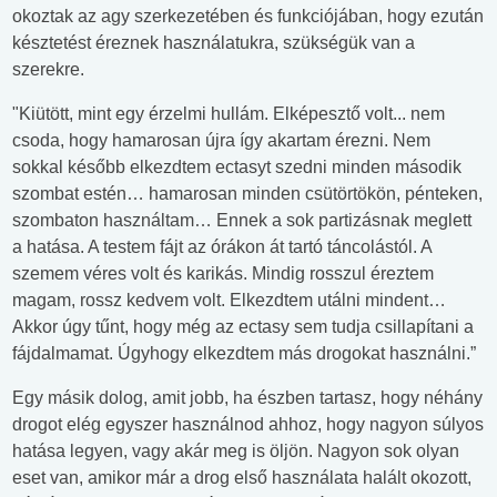
okoztak az agy szerkezetében és funkciójában, hogy ezután
késztetést éreznek használatukra, szükségük van a
szerekre.
"Kiütött, mint egy érzelmi hullám. Elképesztő volt... nem
csoda, hogy hamarosan újra így akartam érezni. Nem
sokkal később elkezdtem ectasyt szedni minden második
szombat estén… hamarosan minden csütörtökön, pénteken,
szombaton használtam… Ennek a sok partizásnak meglett
a hatása. A testem fájt az órákon át tartó táncolástól. A
szemem véres volt és karikás. Mindig rosszul éreztem
magam, rossz kedvem volt. Elkezdtem utálni mindent…
Akkor úgy tűnt, hogy még az ectasy sem tudja csillapítani a
fájdalmamat. Úgyhogy elkezdtem más drogokat használni.”
Egy másik dolog, amit jobb, ha észben tartasz, hogy néhány
drogot elég egyszer használnod ahhoz, hogy nagyon súlyos
hatása legyen, vagy akár meg is öljön. Nagyon sok olyan
eset van, amikor már a drog első használata halált okozott,