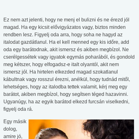
Ez nem azt jelenti, hogy ne menj el bulizni és ne érezd jól
magad. Ha egy kicsit elővigyázatos vagy, biztos minden
rendben lesz. Figyelj oda arra, hogy soha ne hagyd az
italodat gazdátlanul. Ha el kell menned egy kis időre, add
oda egy barátodnak, akit ismersz és akiben megbízol. Ne
cserélgessétek vagy igyatok egymás poharából, és gondold
meg kétszer, hogy elfogadsz-e italt olyantól, akit nem
ismersz jól. Ha hirtelen elkezded magad szokatlanul
kábultnak vagy rosszul érezni, anélkül, hogy tudnád mitől,
lehetséges, hogy az italodba tettek valamit, kérj meg egy
barátot, akiben megbízol, hogy segítsen téged hazavinni.
Ugyanúgy, ha az egyik barátod elkezd furcsán viselkedni,
figyelj oda rá.
Egy másik
dolog,
amire jó,