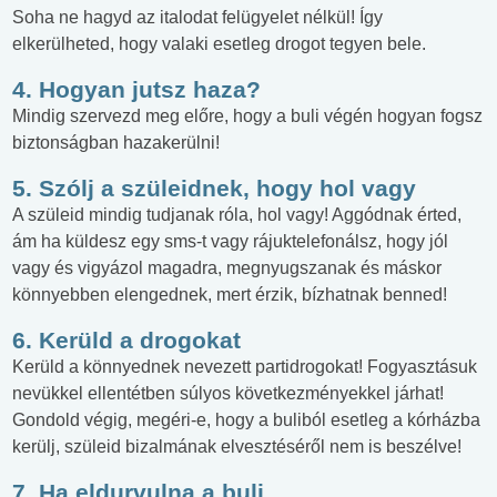
Soha ne hagyd az italodat felügyelet nélkül! Így
elkerülheted, hogy valaki esetleg drogot tegyen bele.
4. Hogyan jutsz haza?
Mindig szervezd meg előre, hogy a buli végén hogyan fogsz
biztonságban hazakerülni!
5. Szólj a szüleidnek, hogy hol vagy
A szüleid mindig tudjanak róla, hol vagy! Aggódnak érted,
ám ha küldesz egy sms-t vagy rájuktelefonálsz, hogy jól
vagy és vigyázol magadra, megnyugszanak és máskor
könnyebben elengednek, mert érzik, bízhatnak benned!
6. Kerüld a drogokat
Kerüld a könnyednek nevezett partidrogokat! Fogyasztásuk
nevükkel ellentétben súlyos következményekkel járhat!
Gondold végig, megéri-e, hogy a buliból esetleg a kórházba
kerülj, szüleid bizalmának elvesztéséről nem is beszélve!
7. Ha eldurvulna a buli