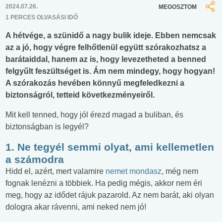
2024.07.26.
MEGOSZTOM
1 PERCES OLVASÁSI IDŐ
A hétvége, a szünidő a nagy bulik ideje. Ebben nemcsak
az a jó, hogy végre felhőtlenül együtt szórakozhatsz a
barátaiddal, hanem az is, hogy levezetheted a benned
felgyűlt feszültséget is. Ám nem mindegy, hogy hogyan!
A szórakozás hevében könnyű megfeledkezni a
biztonságról, tetteid következményeiről.
Mit kell tenned, hogy jól érezd magad a buliban, és
biztonságban is legyél?
1. Ne tegyél semmi olyat, ami kellemetlen
a számodra
Hidd el, azért, mert valamire
nemet mondasz
, még nem
fognak lenézni a többiek. Ha pedig mégis, akkor nem éri
meg, hogy az idődet rájuk pazarold. Az nem barát, aki olyan
dologra akar rávenni, ami neked nem jó!