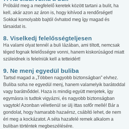
Próbáld meg a megfelelő keretek között tartani a bulit, ha
kell, akár azon az áron is, hogy kihívod a rendőrséget!
Sokkal komolyabb bajtól óvhatod meg így magad és
társaidat is.
8. Viselkedj felelősségteljesen
Ha valami olyat tennél a buli lázában, ami tiltott, nemcsak
téged fognak felelősségre vonni, hanem kiskorúságod miatt
szüleidnek is felelniük kell a tetteidért!
9. Ne menj egyedül buliba
Tartsd magad a „Többen nagyobb biztonságban” elvhez.
Buliba soha ne egyedül menj, hanem valamelyik barátoddal
vagy barátnőddel. Haza is mindig együtt menjetek, így
egymásra is tudtok vigyázni, és nagyobb biztonságban
vagytok! Azonban véletlenül se ülj ittas sofőr mellé! Bár a
gondolat, hogy hamarabb hazaérsz, csábító lehet, de nem
éri meg a kockázatot. A séta hazafelé remek alkalom a
buliban történtek megbeszélésére.