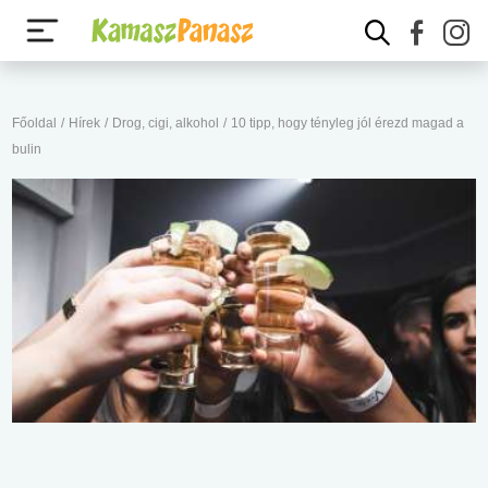
Főoldal
/
Hírek
/
Drog, cigi, alkohol
/
10 tipp, hogy tényleg jól érezd magad a
bulin