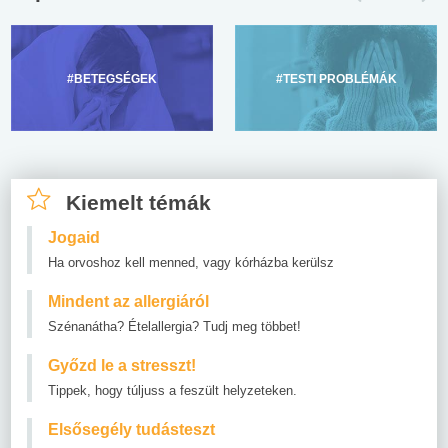
#BETEGSÉGEK
#TESTI PROBLÉMÁK
Kiemelt témák
Jogaid
Ha orvoshoz kell menned, vagy kórházba kerülsz
Mindent az allergiáról
Szénanátha? Ételallergia? Tudj meg többet!
Győzd le a stresszt!
Tippek, hogy túljuss a feszült helyzeteken.
Elsősegély tudásteszt