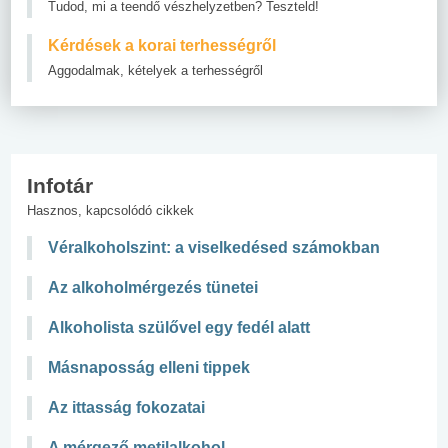
Tudod, mi a teendő vészhelyzetben? Teszteld!
Kérdések a korai terhességről
Aggodalmak, kételyek a terhességről
Infotár
Hasznos, kapcsolódó cikkek
Véralkoholszint: a viselkedésed számokban
Az alkoholmérgezés tünetei
Alkoholista szülővel egy fedél alatt
Másnaposság elleni tippek
Az ittasság fokozatai
A mérgező metilalkohol