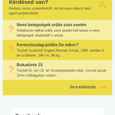
Kérdésed van?
Kérdezz orvos szakértőinktől, és biztosan választ lelsz
égető problémáidra!
Nemi betegségek orális szex esetén
Védekezés nélküli orális szex esetén kell tartani a nemi
betegségek átadásától s annak...
Keresztszalag-pótlás De mikor?
Tisztelt Szakértő! Engem Alexnek hívnak, 1999. október 4-
én születtem, 194 cm, 99 kg...
Bokatörés 15
Tisztelt Dr. nő / Dr. úr! Szurdokpüspökin élek, viszont január
19-én Jobbágyiban voltam...
ÉN IS KÉRDEZEK