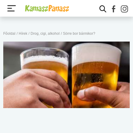
Főoldal
/
Hírek
/
Drog, cigi, alkohol
/
Sörre bor bármikor?