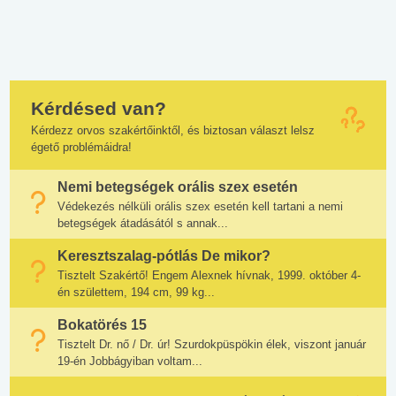
Kérdésed van?
Kérdezz orvos szakértőinktől, és biztosan választ lelsz
égető problémáidra!
Nemi betegségek orális szex esetén
Védekezés nélküli orális szex esetén kell tartani a nemi
betegségek átadásától s annak...
Keresztszalag-pótlás De mikor?
Tisztelt Szakértő! Engem Alexnek hívnak, 1999. október 4-
én születtem, 194 cm, 99 kg...
Bokatörés 15
Tisztelt Dr. nő / Dr. úr! Szurdokpüspökin élek, viszont január
19-én Jobbágyiban voltam...