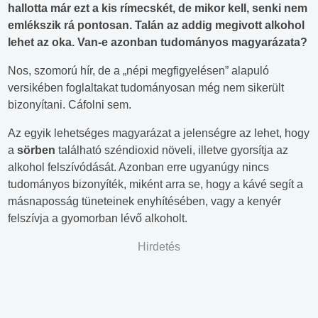
hallotta már ezt a kis rímecskét, de mikor kell, senki nem
emlékszik rá pontosan. Talán az addig megivott alkohol
lehet az oka. Van-e azonban tudományos magyarázata?
Nos, szomorú hír, de a „népi megfigyelésen” alapuló
versikében foglaltakat tudományosan még nem sikerült
bizonyítani. Cáfolni sem.
Az egyik lehetséges magyarázat a jelenségre az lehet, hogy
a
sörben
található széndioxid növeli, illetve gyorsítja az
alkohol felszívódását. Azonban erre ugyanúgy nincs
tudományos bizonyíték, miként arra se, hogy a kávé segít a
másnaposság tüneteinek enyhítésében, vagy a kenyér
felszívja a gyomorban lévő alkoholt.
Hirdetés