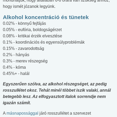
mondhatjuk, hogy általában 6-8 órára van szükség ahhoz,
hogy ismét józanok legyünk.
Alkohol koncentráció és tünetek
0.02% - könnyű fejfájás
0.05% - eufória, boldogságérzet
0.08% - kritikai érzék elvesztése
0.1% - koordinációs és egyensúlyproblémák
0.15% - zavarodottság
0.2% - hányás
0.3% - merev részegség
0.4% - kóma
0.45%+ - halál
Egyszerűen szólva, az alkohol részegséget, az pedig
rosszullétet okoz. Tehát minél többet iszik valaki, annál
betegebb lesz. Az elfogyasztott italok sorrendje nem
igazán számít.
A
másnapossággal
járó rosszullétet a szervezet