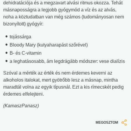
dehidratációja és a megzavart alvási ritmus okozza. Tehát
másnaposságra a legjobb gyógymód a víz és az alvás,
noha a köztudatban van még számos (tudományosan nem
bizonyított) gyógyír:
tojássárga
Bloody Mary (kutyaharapást szőrével)
B- és C-vitamin
a leghatásosabb, ám legdrágább módszer: vese dialízis
Szóval a mérték az érték és nem érdemes keverni az
alkoholos italokat, mert gyötrőbb lesz a másnap, mintha
maradtál volna az egyik típusnál. Ezt a kis rímecskét pedig
érdemes elfelejteni.
(KamaszPanasz)
MEGOSZTOM