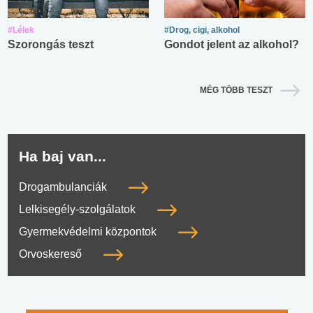
#Lélek
#Drog, cigi, alkohol
Szorongás teszt
Gondot jelent az alkohol?
MÉG TÖBB TESZT
Ha baj van...
Drogambulanciák
Lelkisegély-szolgálatok
Gyermekvédelmi központok
Orvoskereső