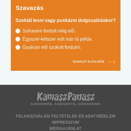
Szavazás
Szoktál lesni vagy puskázni dolgozatíráskor?
Sohasem fordult még elő.
Egyszer-kétszer volt már rá példa.
Gyakran elő szokott fordulni.
SZAVAZAT ELKÜLDÉSE
KAMASZOKRÓL, KAMASZOKTÓL, KAMASZOKNAK
FELHASZNÁLÁSI FELTÉTELEK ÉS ADATVÉDELEM
IMPRESSZUM
MÉDIAAJÁNLAT