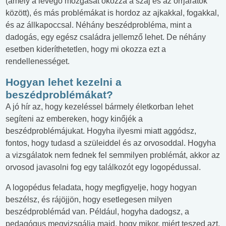
(amely a levegő mozgását okozza a száj és az orrjáratok
között), és más problémákat is hordoz az ajkakkal, fogakkal,
és az állkapoccsal. Néhány beszédprobléma, mint a
dadogás, egy egész családra jellemző lehet. De néhány
esetben kideríthetetlen, hogy mi okozza ezt a
rendellenességet.
Hogyan lehet kezelni a
beszédproblémákat?
A jó hír az, hogy kezeléssel bármely életkorban lehet
segíteni az embereken, hogy kinőjék a
beszédproblémájukat. Hogyha ilyesmi miatt aggódsz,
fontos, hogy tudasd a szüleiddel és az orvosoddal. Hogyha
a vizsgálatok nem fednek fel semmilyen problémát, akkor az
orvosod javasolni fog egy találkozót egy logopédussal.
A logopédus feladata, hogy megfigyelje, hogy hogyan
beszélsz, és rájöjjön, hogy esetlegesen milyen
beszédproblémád van. Például, hogyha dadogsz, a
pedagógus megvizsgálja majd, hogy mikor, miért teszed azt.