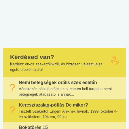
Kérdésed van?
Kérdezz orvos szakértőinktől, és biztosan választ lelsz
égető problémáidra!
Nemi betegségek orális szex esetén
Védekezés nélküli orális szex esetén kell tartani a nemi
betegségek átadásától s annak...
Keresztszalag-pótlás De mikor?
Tisztelt Szakértő! Engem Alexnek hívnak, 1999. október 4-
én születtem, 194 cm, 99 kg...
Bokatörés 15