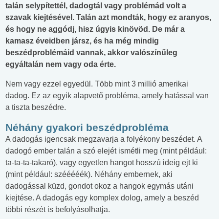
talán selypítettél, dadogtál vagy problémád volt a
szavak kiejtésével. Talán azt mondták, hogy ez aranyos,
és hogy ne aggódj, hisz úgyis kinövöd. De már a
kamasz éveidben jársz, és ha még mindig
beszédproblémáid vannak, akkor valószínűleg
egyáltalán nem vagy oda érte.
Nem vagy ezzel egyedül. Több mint 3 millió amerikai
dadog. Ez az egyik alapvető probléma, amely hatással van
a tiszta beszédre.
Néhány gyakori beszédprobléma
A dadogás igencsak megzavarja a folyékony beszédet. A
dadogó ember talán a szó elejét ismétli meg (mint például:
ta-ta-ta-takaró), vagy egyetlen hangot hosszú ideig ejt ki
(mint például: szééééék). Néhány embernek, aki
dadogással küzd, gondot okoz a hangok egymás utáni
kiejtése. A dadogás egy komplex dolog, amely a beszéd
többi részét is befolyásolhatja.