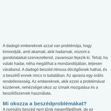
A dadogó embereknek azzal van problémája, hogy
kimondják, amit akarnak; akik hadarnak, viszont a
gondolataikat szervezetlenül, zavarosan fejezik ki. Tehát, ha
valaki hadar, néha megállhat a mondandójában, teljesen
váratlanul. A dadogó beszéd ritmusa döcögősnek hathat, és
a beszélő ennek nincs is tudatában. Az apraxia egy orális
rendellenesség. Az embereknek, akik ezzel a problémával
küzdenek, nehézséget okoz az izmaik mozgatása és a
beszélőszervek használata.
Mi okozza a beszédproblémákat?
A normális beszéd nem tűnik megerőltetőnek, de ez