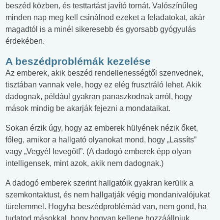
beszéd közben, és testtartást javító tornát. Valószínűleg
minden nap meg kell csinálnod ezeket a feladatokat, akár
magadtól is a minél sikeresebb és gyorsabb gyógyulás
érdekében.
A beszédproblémák kezelése
Az emberek, akik beszéd rendellenességtől szenvednek,
tisztában vannak vele, hogy ez elég frusztráló lehet. Akik
dadognak, például gyakran panaszkodnak arról, hogy
mások mindig be akarják fejezni a mondataikat.
Sokan érzik úgy, hogy az emberek hülyének nézik őket,
főleg, amikor a hallgató olyanokat mond, hogy „Lassíts”
vagy „Vegyél levegőt!”. (A dadogó emberek épp olyan
intelligensek, mint azok, akik nem dadognak.)
A dadogó emberek szerint hallgatóik gyakran kerülik a
szemkontaktust, és nem hallgatják végig mondanivalójukat
türelemmel. Hogyha beszédproblémád van, nem gond, ha
tudatod másokkal, hogy hogyan kellene hozzáállniuk.