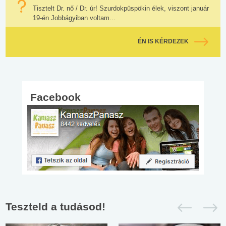
Tisztelt Dr. nő / Dr. úr! Szurdokpüspökin élek, viszont január
19-én Jobbágyiban voltam...
ÉN IS KÉRDEZEK
Facebook
Teszteld a tudásod!