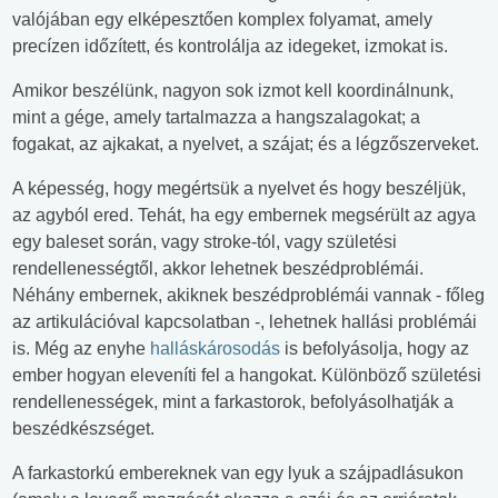
valójában egy elképesztően komplex folyamat, amely
precízen időzített, és kontrolálja az idegeket, izmokat is.
Amikor beszélünk, nagyon sok izmot kell koordinálnunk,
mint a gége, amely tartalmazza a hangszalagokat; a
fogakat, az ajkakat, a nyelvet, a szájat; és a légzőszerveket.
A képesség, hogy megértsük a nyelvet és hogy beszéljük,
az agyból ered. Tehát, ha egy embernek megsérült az agya
egy baleset során, vagy stroke-tól, vagy születési
rendellenességtől, akkor lehetnek beszédproblémái.
Néhány embernek, akiknek beszédproblémái vannak - főleg
az artikulációval kapcsolatban -, lehetnek hallási problémái
is. Még az enyhe
halláskárosodás
is befolyásolja, hogy az
ember hogyan eleveníti fel a hangokat. Különböző születési
rendellenességek, mint a farkastorok, befolyásolhatják a
beszédkészséget.
A farkastorkú embereknek van egy lyuk a szájpadlásukon