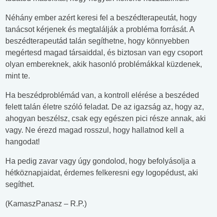
Néhány ember azért keresi fel a beszédterapeutát, hogy
tanácsot kérjenek és megtalálják a probléma forrását. A
beszédterapeutád talán segíthetne, hogy könnyebben
megértesd magad társaiddal, és biztosan van egy csoport
olyan embereknek, akik hasonló problémákkal küzdenek,
mint te.
Ha beszédproblémád van, a kontroll elérése a beszéded
felett talán életre szóló feladat. De az igazság az, hogy az,
ahogyan beszélsz, csak egy egészen pici része annak, aki
vagy. Ne érezd magad rosszul, hogy hallatnod kell a
hangodat!
Ha pedig zavar vagy úgy gondolod, hogy befolyásolja a
hétköznapjaidat, érdemes felkeresni egy logopédust, aki
segíthet.
(KamaszPanasz – R.P.)