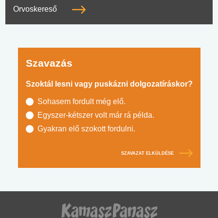
Orvoskereső
Szavazás
Szoktál lesni vagy puskázni dolgozatíráskor?
Sohasem fordult még elő.
Egyszer-kétszer volt már rá példa.
Gyakran elő szokott fordulni.
SZAVAZAT ELKÜLDÉSE