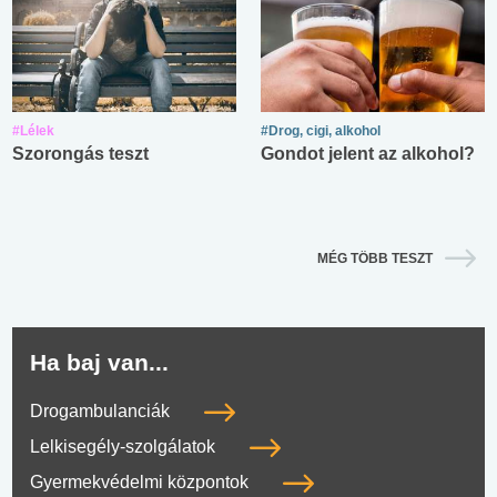
#Lélek
#Drog, cigi, alkohol
Szorongás teszt
Gondot jelent az alkohol?
MÉG TÖBB TESZT
Ha baj van...
Drogambulanciák
Lelkisegély-szolgálatok
Gyermekvédelmi központok