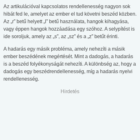
Az artikulációval kapcsolatos rendellenesség nagyon sok
hibát fed le, amelyet az ember el tud követni beszéd közben.
Az „r” betű helyett „l” betű használata, hangok kihagyása,
vagy éppen hangok hozzáadása egy szóhoz. A selypítést is
ide soroljuk, amely az „s”, az „sz” és a „z” betűt érinti.
A hadarás egy másik probléma, amely nehezíti a másik
ember beszédének megértését. Mint a dadogás, a hadarás
is a beszéd folyékonyságát nehezíti. A különbség az, hogy a
dadogás egy beszédrendellenesség, míg a hadarás nyelvi
rendellenesség.
Hirdetés