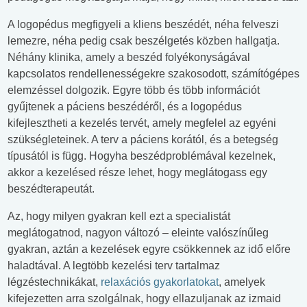
A logopédus megfigyeli a kliens beszédét, néha felveszi
lemezre, néha pedig csak beszélgetés közben hallgatja.
Néhány klinika, amely a beszéd folyékonyságával
kapcsolatos rendellenességekre szakosodott, számítógépes
elemzéssel dolgozik. Egyre több és több információt
gyűjtenek a páciens beszédéről, és a logopédus
kifejlesztheti a kezelés tervét, amely megfelel az egyéni
szükségleteinek. A terv a páciens korától, és a betegség
típusától is függ. Hogyha beszédproblémával kezelnek,
akkor a kezelésed része lehet, hogy meglátogass egy
beszédterapeutát.
Az, hogy milyen gyakran kell ezt a specialistát
meglátogatnod, nagyon változó – eleinte valószínűleg
gyakran, aztán a kezelések egyre csökkennek az idő előre
haladtával. A legtöbb kezelési terv tartalmaz
légzéstechnikákat,
relaxációs gyakorlatokat
, amelyek
kifejezetten arra szolgálnak, hogy ellazuljanak az izmaid