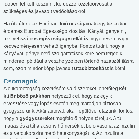
időben fel kell készülni, kérdezze kezelőorvosát a
szükséges és javasolt védőoltásokról.
Ha úticélunk az Európai Unió országainak egyike, akkor
érdemes Európai Egészségbiztosítási Kártyát igényelni,
mellyel számos
egészségügyi ellátás
ingyenesen, vagy
kedvezményesen vehető igénybe. Fontos tudni, hogy a
kártyával igényelhető szolgáltatások köre nem terjed ki
mindenre, például a vészhelyzetben történő hazaszállításra
sem, ezért mindenképp javasolt
utasbiztosítást
is kötni!
Csomagok
A cukorbetegség kezelésére való szereket lehetőleg
két
különböző pakkban
helyezzük el, hogy az egyik
elvesztése vagy lopás esetén még maradjon biztosan
gyógyszerünk. Akár autóval, akár repülővel utazunk, fontos,
hogy a
gyógyszereket
megfelelő helyen tároljuk. A túl
magas és a túl alacsony hőmérséklet befolyásolja az inzulin
és a vércukorszint mérő hatékonyságát is. Az inzulint a