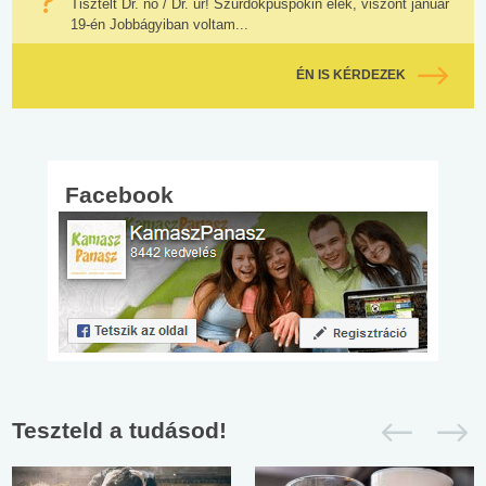
Tisztelt Dr. nő / Dr. úr! Szurdokpüspökin élek, viszont január
19-én Jobbágyiban voltam...
ÉN IS KÉRDEZEK
Facebook
Teszteld a tudásod!