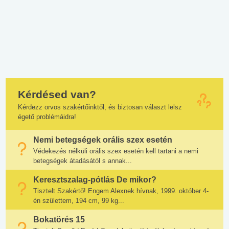
Kérdésed van?
Kérdezz orvos szakértőinktől, és biztosan választ lelsz
égető problémáidra!
Nemi betegségek orális szex esetén
Védekezés nélküli orális szex esetén kell tartani a nemi
betegségek átadásától s annak...
Keresztszalag-pótlás De mikor?
Tisztelt Szakértő! Engem Alexnek hívnak, 1999. október 4-
én születtem, 194 cm, 99 kg...
Bokatörés 15