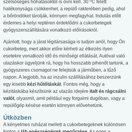
o
szélsőséges hőhatásoktól is óvni kell. 30
C felett
hatékonysága csökkenhet, a repülő rakterében pedig, ahol
a bőröndöket tárolják, könnyen megfagyhat. Indulás előtt
érdemes a helyi reptéren érdeklődni a cukorbetegek
gyógyszerszállítására vonatkozó előírásokról.
Ajánlott, hogy a járat légitársasága is tudjon arról, hogy Ön
cukorbeteg, mert akkor előre kérheti az étkezés ilyen
esetekre vonatkozó idő és minőségi ellátását. Autóval való
utazáskor ügyeljünk rá, hogy ha hosszabb pihenőt tartunk, a
gyógyszeres csomagot ne felejtsük a járműben, a tűző
napon. A legjobb, ha az inzulin szállításához beszerzünk
egy kisebb
kézi hűtőtáskát
. Fontos még, hogy a
kézitáskába készítsünk az utazás idejére
italt és rágcsálni
valót
, olyasmit, amit például egy forgalmi dugóban, vagy a
repülőgép késése esetén könnyen elővehetünk.
Útközben
A kényelmes ruházat mellett a cukorbetegeknek különösen
fontos a
láb egészségének megőrzése
. Az ezen a