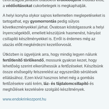
a
védőoltásokat
cukorbetegek is megkaphatják.
A helyi konyha olykor sajnos kellemetlen meglepetéseket is
tartogathat, egy
gyomorrontás
pedig súlyos
következményekkel járhat. Óvatosan kóstolgassunk a helyi
ínyencségekből, emellett készüljünk hasmenést, hányást
csillapító készítményekkel is. Erről is érdemes még az
utazás előtt megkérdezni kezelőorvosát.
Útközben is ügyeljünk arra, hogy mindig legyen nálunk
fertőtlenítő törlőkendő
, mossunk gyakran kezet, hogy
lehetőség szerint elkerülhessük a fertőzéseket. Készítsünk
össze elsősegély felszerelést az egyszerűbb sérülések
ellátásához. Ezen kívül hasznos lehet még a gombás
fertőzésekre való krém,
láz- és fájdalomcsillapító
és
meghűlések kezelésére szolgáló készítmények.
www.endokrinkozpont.hu