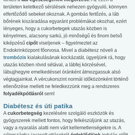
területen keletkező sérülések nehezen gyógyuló, könnyen
elfertőződő sebeket okoznak. A gombás fertőzés, a láb
bőrének kiszáradása egyaránt problémákat okozhat, ezért
lényeges, hogy a cukorbetegek utazás közben is
kényelmes, alacsony sarkú, jó minőségű és finom belső
kiképzésű
cipőt
viseljenek – figyelmeztet az
Endokrinközpont főorvosa. Mivel a diabétesz növeli a
trombózis
kialakulásának kockázatát, ügyeljünk rá, hogy
utazás közben rövid sétával, a lábfej körzésével,
lábujjhegyre emelkedéssel óránként átmozgassuk alsó
végtagjainkat. A vércukorszint normál időközönként történő
ellenőrzése mellett ne feledkezzünk meg a rendszeres
folyadékpótlásról
sem!
Diabétesz és úti patika
A
cukorbetegség
kezelésére szolgáló eszközök és
gyógyszerek mellett fontos, hogy felkészüljünk az utazás,
vagy a nyaralás alatti nem várt kellemetlenségekre is. A
célországba javasolt oltásokról
érdeklődjünk
indulás előtt,