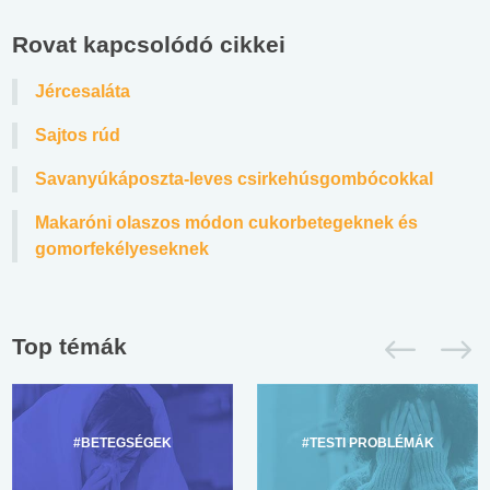
Rovat kapcsolódó cikkei
Jércesaláta
Sajtos rúd
Savanyúkáposzta-leves csirkehúsgombócokkal
Makaróni olaszos módon cukorbetegeknek és
gomorfekélyeseknek
Top témák
#BETEGSÉGEK
#TESTI PROBLÉMÁK