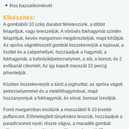
friss bazsalikomlevél
Elkészítés:
A gombából 10 szép darabot félreteszünk, a többit
felaprítjuk, vagy lereszeljük. A vörösés fokhagymát szintén
felaprítjuk, kevés margarinon megdinszteljük, majd kihûtjük.
Az apróra vágott/reszelt gombát összekeverjük a tojással, a
liszttel és a zabpehellyel, hozzáadjuk a hagymát, a
fokhagymát, a turbolyát/petrezselymet, a sót, a borsot, és 2
evõkanál citromlét. Az így kapott masszát 10 percig
pihentetjük.
Közben összekeverjük a túrót a joghurttal, az apróra vágott
petrezselyemmel és a metélõhagymával, majd
hozzányomjuk a fokhagymát, és sóval, borssal ízesítjük.
Forró margarinban kisütünk a masszából 8-10 kisebb
puffancsot. Elõmelegített tányérokra tesszük, hozzáadjuk a
paradicsomot nyolc részre vágva, a maradék gombát