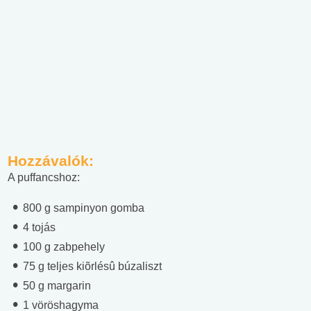
Hozzávalók:
A puffancshoz:
800 g sampinyon gomba
4 tojás
100 g zabpehely
75 g teljes kiõrlésû búzaliszt
50 g margarin
1 vöröshagyma