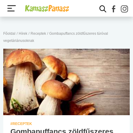
Főoldal
/
Hírek
/
Receptek
/
Gombapuffancs zöldfűszeres túróval
vegetáriánusoknak
#RECEPTEK
Gombapuffancs zöldfűszeres