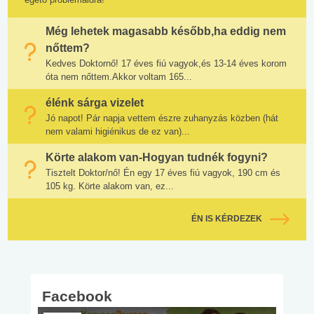
Még lehetek magasabb később,ha eddig nem
nőttem?
Kedves Doktornő! 17 éves fiú vagyok,és 13-14 éves korom
óta nem nőttem.Akkor voltam 165...
élénk sárga vizelet
Jó napot! Pár napja vettem észre zuhanyzás közben (hát
nem valami higiénikus de ez van)...
Körte alakom van-Hogyan tudnék fogyni?
Tisztelt Doktor/nő! Én egy 17 éves fiú vagyok, 190 cm és
105 kg. Körte alakom van, ez...
ÉN IS KÉRDEZEK
Facebook