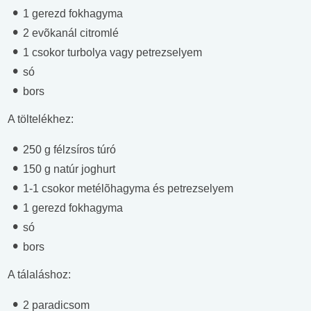
1 gerezd fokhagyma
2 evõkanál citromlé
1 csokor turbolya vagy petrezselyem
só
bors
A töltelékhez:
250 g félzsíros túró
150 g natúr joghurt
1-1 csokor metélõhagyma és petrezselyem
1 gerezd fokhagyma
só
bors
A tálaláshoz:
2 paradicsom