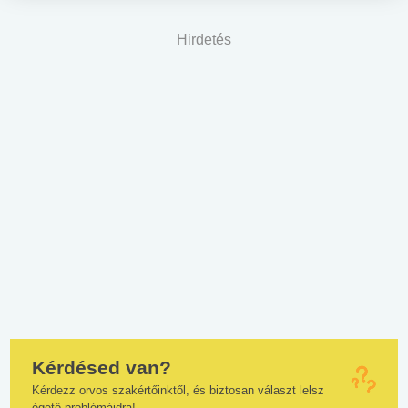
Hirdetés
Kérdésed van?
Kérdezz orvos szakértőinktől, és biztosan választ lelsz
égető problémáidra!