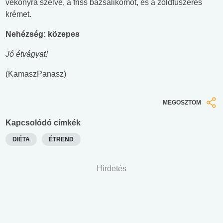
vékonyra szelve, a friss bazsalikomot, és a zöldfûszeres
krémet.
Nehézség: közepes
Jó étvágyat!
(KamaszPanasz)
MEGOSZTOM
Kapcsolódó címkék
DIÉTA
ÉTREND
Hirdetés