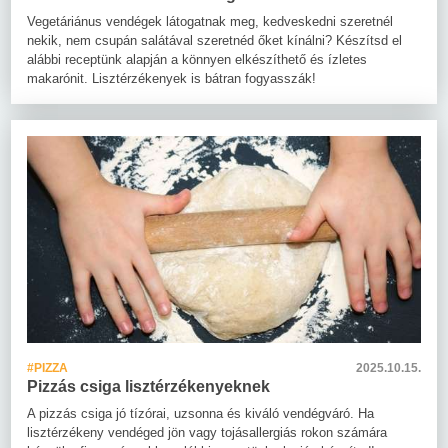
Vegetáriánus vendégek látogatnak meg, kedveskedni szeretnél
nekik, nem csupán salátával szeretnéd őket kínálni? Készítsd el
alábbi receptünk alapján a könnyen elkészíthető és ízletes
makarónit. Lisztérzékenyek is bátran fogyasszák!
#PIZZA
2025.10.15.
Pizzás csiga lisztérzékenyeknek
A pizzás csiga jó tízórai, uzsonna és kiváló vendégváró. Ha
lisztérzékeny vendéged jön vagy tojásallergiás rokon számára