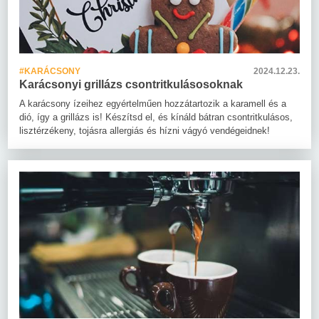
#KARÁCSONY
2024.12.23.
Karácsonyi grillázs csontritkulásosoknak
A karácsony ízeihez egyértelműen hozzátartozik a karamell és a
dió, így a grillázs is! Készítsd el, és kínáld bátran csontritkulásos,
lisztérzékeny, tojásra allergiás és hízni vágyó vendégeidnek!