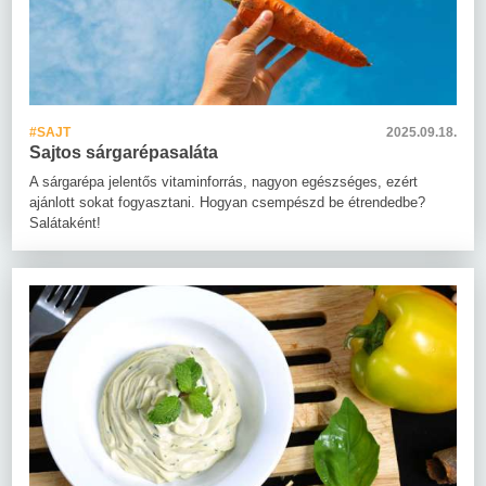
#SAJT
2025.09.18.
Sajtos sárgarépasaláta
A sárgarépa jelentős vitaminforrás, nagyon egészséges, ezért
ajánlott sokat fogyasztani. Hogyan csempészd be étrendedbe?
Salátaként!