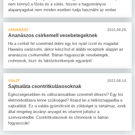
nem könnyű a főzés és a sütés, hiszen a hagyományos
alapanyagokat nem minden esetben tudja használni az ember.
#ANANÁSZ
2021.08.29.
Ananászos csirkemell vesebetegeknek
Ha a csirkét fel szeretnéd dobni egy kis nyári ízzel és magadat
Hawaiira varázsolni, akkor készítsd el alábbi receptünk alapján az
ananászos csirkemellet. Bátran fogyasszák vesebetegek,
crohnosok, liszt- és laktózérzékenyek egyaránt!
#SAJT
2021.08.14.
Sajtsaláta csontritkulásosoknak
Egészségesebben és változatosabban szeretnél étkezni? Egy kis
életmódváltásra lenne szükséged? Iktasd be a hétköznapjaidba a
sajtsalátát. Ez a saláta gyümölcsöt és zöldséget is tartalmaz, ezek
által rengeteg ásványi anyagot és vitamint juttatsz a
szervezetedbe. Csontritkulásosok és chronosok is bátran
fogyasszák!