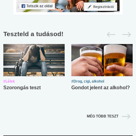
Teszteld a tudásod!
#Lélek
#Drog, cigi, alkohol
Szorongás teszt
Gondot jelent az alkohol?
MÉG TÖBB TESZT