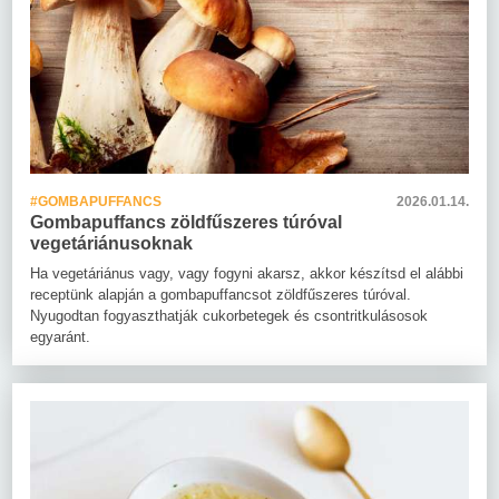
#GOMBAPUFFANCS
2026.01.14.
Gombapuffancs zöldfűszeres túróval
vegetáriánusoknak
Ha vegetáriánus vagy, vagy fogyni akarsz, akkor készítsd el alábbi
receptünk alapján a gombapuffancsot zöldfűszeres túróval.
Nyugodtan fogyaszthatják cukorbetegek és csontritkulásosok
egyaránt.