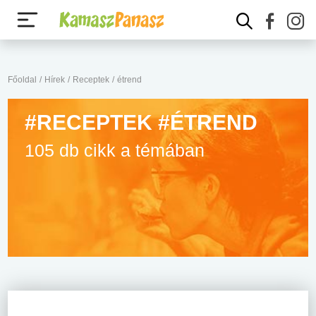
Főoldal
/
Hírek
/
Receptek
/
étrend
#RECEPTEK #ÉTREND
105 db cikk a témában