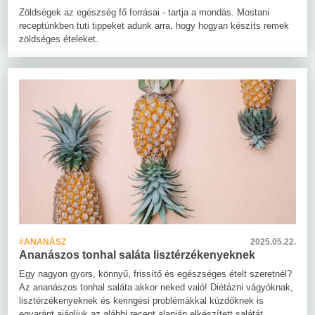
Zöldségek az egészség fő forrásai - tartja a mondás. Mostani
receptünkben tuti tippeket adunk arra, hogy hogyan készíts remek
zöldséges ételeket.
#ANANÁSZ
2025.05.22.
Ananászos tonhal saláta lisztérzékenyeknek
Egy nagyon gyors, könnyű, frissítő és egészséges ételt szeretnél?
Az ananászos tonhal saláta akkor neked való! Diétázni vágyóknak,
lisztérzékenyeknek és keringési problémákkal küzdőknek is
egyaránt ajánljuk az alábbi recept alapján elkészített salátát.