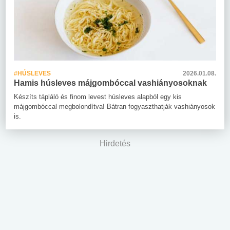
#HÚSLEVES
2026.01.08.
Hamis húsleves májgombóccal vashiányosoknak
Készíts tápláló és finom levest húsleves alapból egy kis
májgombóccal megbolondítva! Bátran fogyaszthatják vashiányosok
is.
Hirdetés