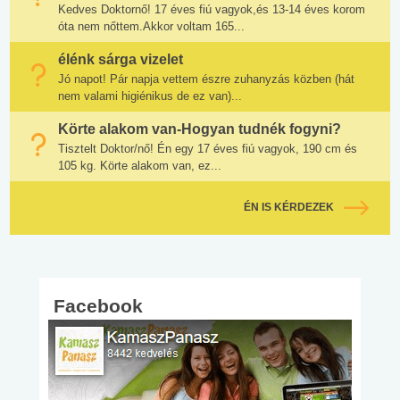
Kedves Doktornő! 17 éves fiú vagyok,és 13-14 éves korom
óta nem nőttem.Akkor voltam 165...
élénk sárga vizelet
Jó napot! Pár napja vettem észre zuhanyzás közben (hát
nem valami higiénikus de ez van)...
Körte alakom van-Hogyan tudnék fogyni?
Tisztelt Doktor/nő! Én egy 17 éves fiú vagyok, 190 cm és
105 kg. Körte alakom van, ez...
ÉN IS KÉRDEZEK
Facebook