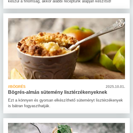
készül a finomság, akkor alábbi receptünk alapján készítsd!
#BÖGRÉS
2025.10.01.
Bögrés-almás sütemény lisztérzékenyeknek
Ezt a könnyen és gyorsan elkészíthető süteményt lisztérzékenyek
is bátran fogyaszthatják.