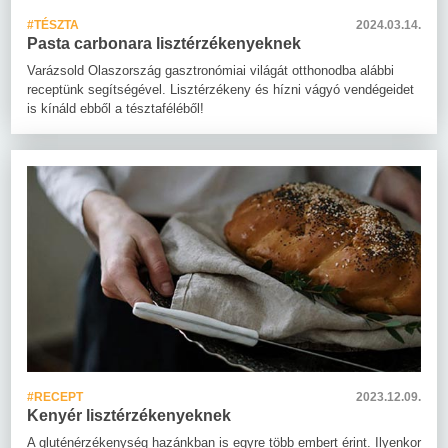
#TÉSZTA
2024.03.14.
Pasta carbonara lisztérzékenyeknek
Varázsold Olaszország gasztronómiai világát otthonodba alábbi
receptünk segítségével. Lisztérzékeny és hízni vágyó vendégeidet
is kínáld ebből a tésztaféléből!
#RECEPT
2023.12.09.
Kenyér lisztérzékenyeknek
A gluténérzékenység hazánkban is egyre több embert érint. Ilyenkor