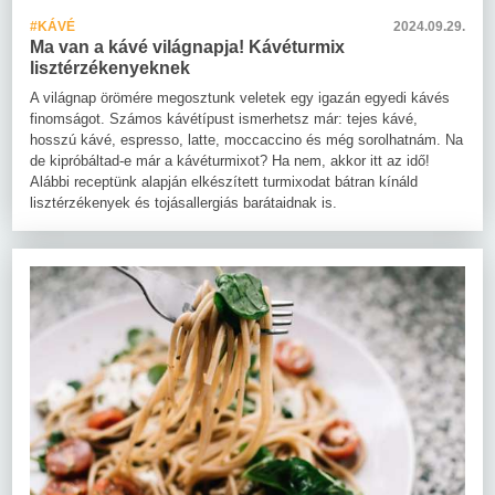
#KÁVÉ
2024.09.29.
Ma van a kávé világnapja! Kávéturmix
lisztérzékenyeknek
A világnap örömére megosztunk veletek egy igazán egyedi kávés
finomságot. Számos kávétípust ismerhetsz már: tejes kávé,
hosszú kávé, espresso, latte, moccaccino és még sorolhatnám. Na
de kipróbáltad-e már a kávéturmixot? Ha nem, akkor itt az idő!
Alábbi receptünk alapján elkészített turmixodat bátran kínáld
lisztérzékenyek és tojásallergiás barátaidnak is.