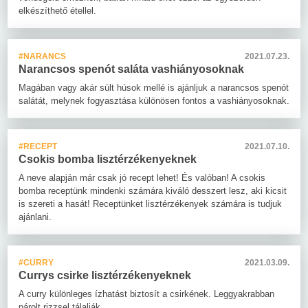
elkészíthető étellel.
#NARANCS
2021.07.23.
Narancsos spenót saláta vashiányosoknak
Magában vagy akár sült húsok mellé is ajánljuk a narancsos spenót
salátát, melynek fogyasztása különösen fontos a vashiányosoknak.
#RECEPT
2021.07.10.
Csokis bomba lisztérzékenyeknek
A neve alapján már csak jó recept lehet! És valóban! A csokis
bomba receptünk mindenki számára kiváló desszert lesz, aki kicsit
is szereti a hasát! Receptünket lisztérzékenyek számára is tudjuk
ajánlani.
#CURRY
2021.03.09.
Currys csirke lisztérzékenyeknek
A curry különleges ízhatást biztosít a csirkének. Leggyakrabban
párolt rizzsel tálalják.