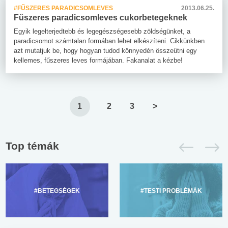
#FŰSZERES PARADICSOMLEVES
2013.06.25.
Fűszeres paradicsomleves cukorbetegeknek
Egyik legelterjedtebb és legegészségesebb zöldségünket, a
paradicsomot számtalan formában lehet elkészíteni. Cikkünkben
azt mutatjuk be, hogy hogyan tudod könnyedén összeütni egy
kellemes, fűszeres leves formájában. Fakanalat a kézbe!
1
2
3
>
Top témák
#BETEGSÉGEK
#TESTI PROBLÉMÁK