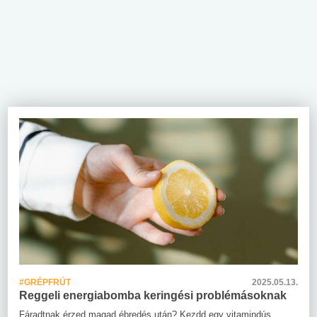
#GRÉPFRÚT
2025.05.13.
Reggeli energiabomba keringési problémásoknak
Fáradtnak érzed magad ébredés után? Kezdd egy vitamindús