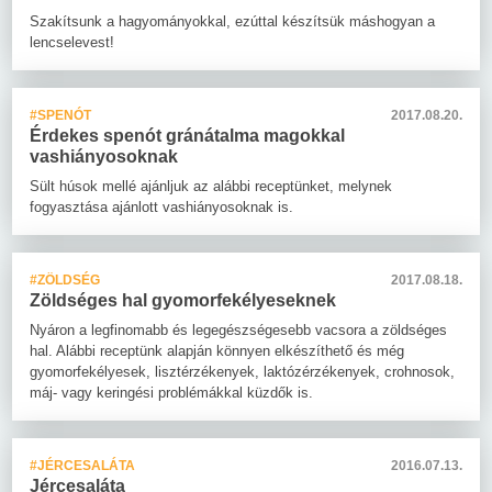
Szakítsunk a hagyományokkal, ezúttal készítsük máshogyan a
lencselevest!
#SPENÓT
2017.08.20.
Érdekes spenót gránátalma magokkal
vashiányosoknak
Sült húsok mellé ajánljuk az alábbi receptünket, melynek
fogyasztása ajánlott vashiányosoknak is.
#ZÖLDSÉG
2017.08.18.
Zöldséges hal gyomorfekélyeseknek
Nyáron a legfinomabb és legegészségesebb vacsora a zöldséges
hal. Alábbi receptünk alapján könnyen elkészíthető és még
gyomorfekélyesek, lisztérzékenyek, laktózérzékenyek, crohnosok,
máj- vagy keringési problémákkal küzdők is.
#JÉRCESALÁTA
2016.07.13.
Jércesaláta