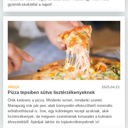
gyümölcskoktéllal a napot!
#PIZZA
2025.04.23.
Pizza tepsiben sütve lisztérzékenyeknek
Örök kedvenc a pizza. Mindenki ismeri, mindenki szereti.
Manapság már pár perc alatt könnyedén elkészíthető minimális
erőráfordítással is. Íme, egy különleges recept azoknak, akik
lisztérzékenyek, de mégsem szeretnének kimaradni a kulináris
élvezetekből. Ajánljuk laktóz és tojásérzékenyeknek is!