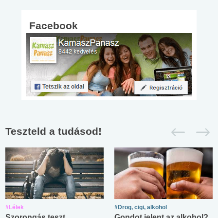
Facebook
Teszteld a tudásod!
#Lélek
#Drog, cigi, alkohol
Szorongás teszt
Gondot jelent az alkohol?