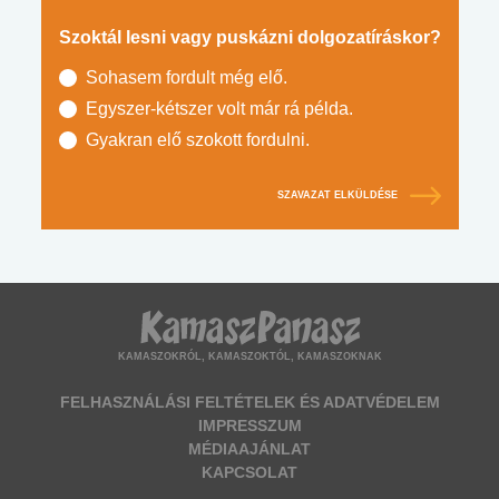
Szoktál lesni vagy puskázni dolgozatíráskor?
Sohasem fordult még elő.
Egyszer-kétszer volt már rá példa.
Gyakran elő szokott fordulni.
SZAVAZAT ELKÜLDÉSE
KAMASZOKRÓL, KAMASZOKTÓL, KAMASZOKNAK
FELHASZNÁLÁSI FELTÉTELEK ÉS ADATVÉDELEM
IMPRESSZUM
MÉDIAAJÁNLAT
KAPCSOLAT