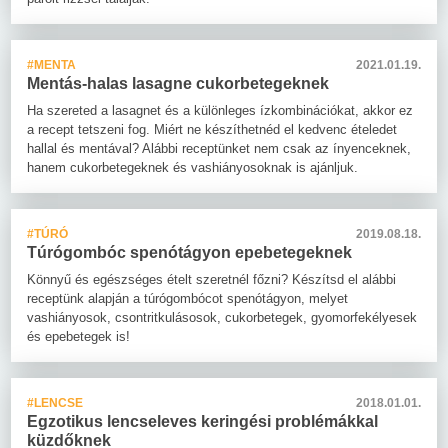
#MENTA
2021.01.19.
Mentás-halas lasagne cukorbetegeknek
Ha szereted a lasagnet és a különleges ízkombinációkat, akkor ez
a recept tetszeni fog. Miért ne készíthetnéd el kedvenc ételedet
hallal és mentával? Alábbi receptünket nem csak az ínyenceknek,
hanem cukorbetegeknek és vashiányosoknak is ajánljuk.
#TÚRÓ
2019.08.18.
Túrógombóc spenótágyon epebetegeknek
Könnyű és egészséges ételt szeretnél főzni? Készítsd el alábbi
receptünk alapján a túrógombócot spenótágyon, melyet
vashiányosok, csontritkulásosok, cukorbetegek, gyomorfekélyesek
és epebetegek is!
#LENCSE
2018.01.01.
Egzotikus lencseleves keringési problémákkal
küzdőknek