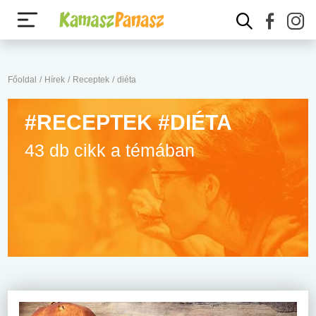
Főoldal
/
Hírek
/
Receptek
/
diéta
#RECEPTEK #DIÉTA
43 db cikk a témában