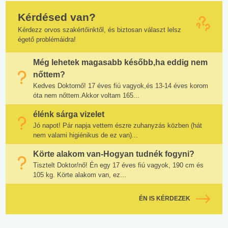
Kérdésed van?
Kérdezz orvos szakértőinktől, és biztosan választ lelsz
égető problémáidra!
Még lehetek magasabb később,ha eddig nem
nőttem?
Kedves Doktornő! 17 éves fiú vagyok,és 13-14 éves korom
óta nem nőttem.Akkor voltam 165...
élénk sárga vizelet
Jó napot! Pár napja vettem észre zuhanyzás közben (hát
nem valami higiénikus de ez van)...
Körte alakom van-Hogyan tudnék fogyni?
Tisztelt Doktor/nő! Én egy 17 éves fiú vagyok, 190 cm és
105 kg. Körte alakom van, ez...
ÉN IS KÉRDEZEK