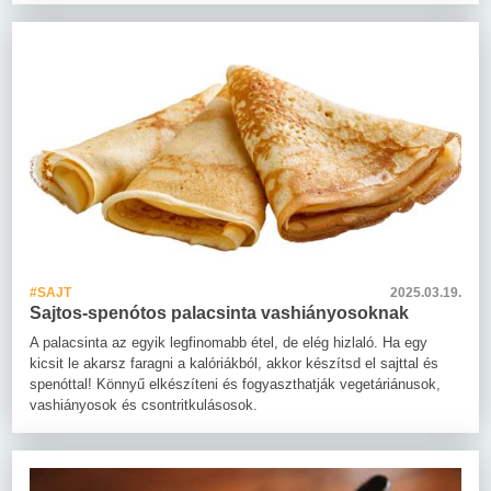
#SAJT
2025.03.19.
Sajtos-spenótos palacsinta vashiányosoknak
A palacsinta az egyik legfinomabb étel, de elég hizlaló. Ha egy
kicsit le akarsz faragni a kalóriákból, akkor készítsd el sajttal és
spenóttal! Könnyű elkészíteni és fogyaszthatják vegetáriánusok,
vashiányosok és csontritkulásosok.