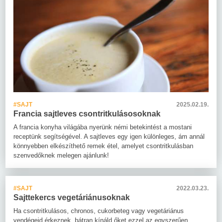
#SAJT
2025.02.19.
Francia sajtleves csontritkulásosoknak
A francia konyha világába nyerünk némi betekintést a mostani
receptünk segítségével. A sajtleves egy igen különleges, ám annál
könnyebben elkészíthető remek étel, amelyet csontritkulásban
szenvedőknek melegen ajánlunk!
#SAJT
2022.03.23.
Sajttekercs vegetáriánusoknak
Ha csontritkulásos, chronos, cukorbeteg vagy vegetáriánus
vendégeid érkeznek, bátran kínáld őket ezzel az egyszerűen