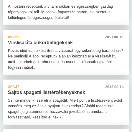
A mostani receptünk a vitaminokban és egészségben gazdag
tápanyagokkal teli. Mindenki fogyassza bátran, aki szereti a
különleges és egészséges ételeket!
#VIRSLI
2013.08.31.
Virslisaláta cukorbetegeknek
Kevés időd van elkészíteni a vacsorát egy cukorbeteg barátodnak?
Ne pánikolj! Alábbi receptünk alapján készítsd el a virslisalátát,
amit cukorbetegek, chronosok és csontritkulásosak egyaránt
fogyaszthatnak.
#SAJT
2013.08.11.
Sajtos spagetti lisztérzékenyeknek
Szinte mindenki szereti a spagettit. Miért pont a lisztérzékenyektől
vonnánk meg az általa nyújtott élvezeteket? Alábbi receptünk
spagettije gluténmentes hozzávalói jóvoltából számukra is
fogyasztható, készítsd el nekik!