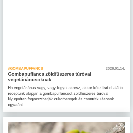
#GOMBAPUFFANCS
2026.01.14.
Gombapuffancs zöldfűszeres túróval
vegetáriánusoknak
Ha vegetáriánus vagy, vagy fogyni akarsz, akkor készítsd el alábbi
receptünk alapján a gombapuffancsot zöldfűszeres túróval.
Nyugodtan fogyaszthatják cukorbetegek és csontritkulásosok
egyaránt.