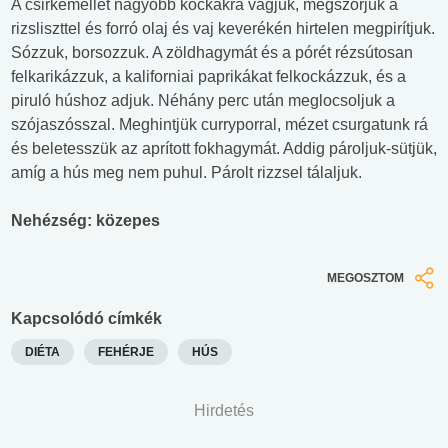
A csirkemellet nagyobb kockákra vágjuk, megszórjuk a
rizsliszttel és forró olaj és vaj keverékén hirtelen megpirítjuk.
Sózzuk, borsozzuk. A zöldhagymát és a pórét rézsútosan
felkarikázzuk, a kaliforniai paprikákat felkockázzuk, és a
piruló húshoz adjuk. Néhány perc után meglocsoljuk a
szójaszósszal. Meghintjük curryporral, mézet csurgatunk rá
és beletesszük az aprított fokhagymát. Addig pároljuk-sütjük,
amíg a hús meg nem puhul. Párolt rizzsel tálaljuk.
Nehézség: közepes
MEGOSZTOM
Kapcsolódó címkék
DIÉTA
FEHÉRJE
HÚS
Hirdetés