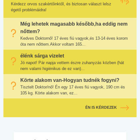
Kérdezz orvos szakértőinktől, és biztosan választ lelsz
égető problémáidra!
Még lehetek magasabb később,ha eddig nem
nőttem?
Kedves Doktornő! 17 éves fiú vagyok,és 13-14 éves korom
óta nem nőttem.Akkor voltam 165...
élénk sárga vizelet
Jó napot! Pár napja vettem észre zuhanyzás közben (hát
nem valami higiénikus de ez van)...
Körte alakom van-Hogyan tudnék fogyni?
Tisztelt Doktor/nő! Én egy 17 éves fiú vagyok, 190 cm és
105 kg. Körte alakom van, ez...
ÉN IS KÉRDEZEK