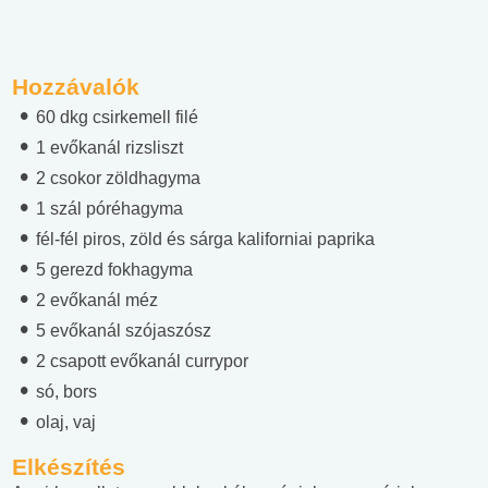
Hozzávalók
60 dkg csirkemell filé
1 evőkanál rizsliszt
2 csokor zöldhagyma
1 szál póréhagyma
fél-fél piros, zöld és sárga kaliforniai paprika
5 gerezd fokhagyma
2 evőkanál méz
5 evőkanál szójaszósz
2 csapott evőkanál currypor
só, bors
olaj, vaj
Elkészítés