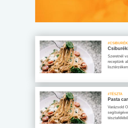
#CSIBURÉK
Csiburék
Szeretnél v
receptünk al
lisztérzéke
#TÉSZTA
Pasta ca
Varázsold O
segítségéve
tésztafélébő