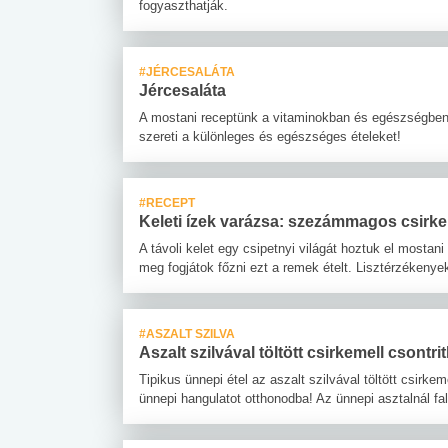
fogyaszthatják.
#JÉRCESALÁTA
Jércesaláta
A mostani receptünk a vitaminokban és egészségben 
szereti a különleges és egészséges ételeket!
#RECEPT
Keleti ízek varázsa: szezámmagos csirke
A távoli kelet egy csipetnyi világát hoztuk el mostani
meg fogjátok főzni ezt a remek ételt. Lisztérzékenye
#ASZALT SZILVA
Aszalt szilvával töltött csirkemell csont
Tipikus ünnepi étel az aszalt szilvával töltött csirke
ünnepi hangulatot otthonodba! Az ünnepi asztalnál fa