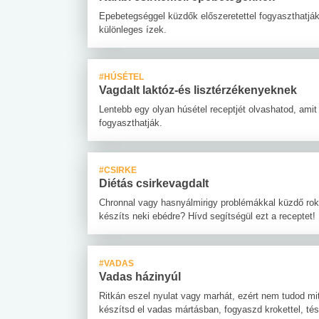
Epebetegséggel küzdők előszeretettel fogyaszthatják,
különleges ízek.
#HÚSÉTEL
Vagdalt laktóz-és lisztérzékenyeknek
Lentebb egy olyan húsétel receptjét olvashatod, amit 
fogyaszthatják.
#CSIRKE
Diétás csirkevagdalt
Chronnal vagy hasnyálmirigy problémákkal küzdő rok
készíts neki ebédre? Hívd segítségül ezt a receptet!
#VADAS
Vadas házinyúl
Ritkán eszel nyulat vagy marhát, ezért nem tudod mit
készítsd el vadas mártásban, fogyaszd krokettel, t