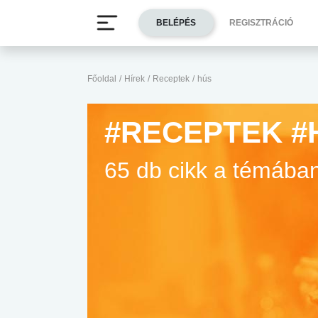
BELÉPÉS
REGISZTRÁCIÓ
Főoldal
/
Hírek
/
Receptek
/
hús
#RECEPTEK #
65 db cikk a témába