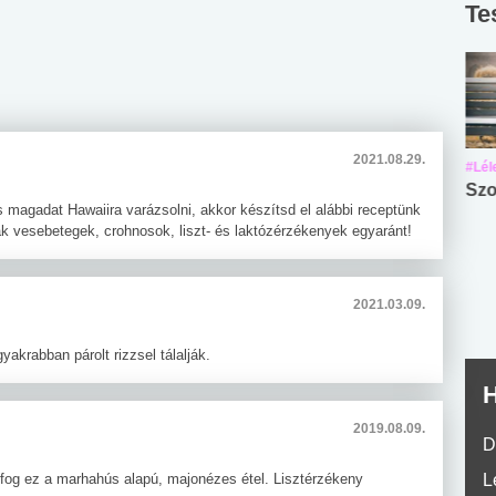
Te
2021.08.29.
#Suli, munka
#Suli, munka
#Lél
Angol középfokú
Internet-függőség
Szo
és magadat Hawaiira varázsolni, akkor készítsd el alábbi receptünk
nyelvvizsga teszt -
teszt
k vesebetegek, crohnosok, liszt- és laktózérzékenyek egyaránt!
No.42
2021.03.09.
yakrabban párolt rizzsel tálalják.
H
2019.08.09.
D
ni fog ez a marhahús alapú, majonézes étel. Lisztérzékeny
L