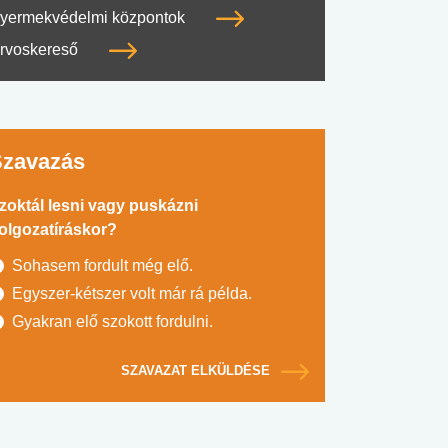
yermekvédelmi központok
rvoskereső
Szavazás
zoktál lesni vagy puskázni
olgozatíráskor?
Sohasem fordult még elő.
Egyszer-kétszer volt már rá példa.
Gyakran elő szokott fordulni.
SZAVAZAT ELKÜLDÉSE