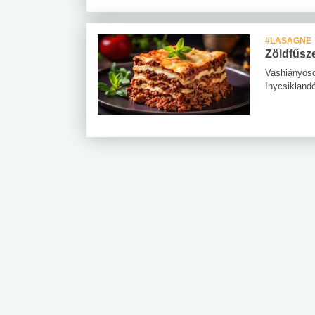
#LASAGNE
Zöldfűsz
Vashiányoso
ínycsiklandó