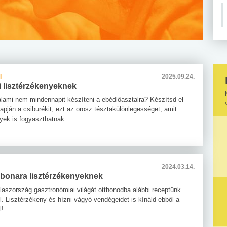
I
2025.09.24.
i lisztérzékenyeknek
alami nem mindennapit készíteni a ebédlőasztalra? Készítsd el
apján a csiburékit, ezt az orosz tésztakülönlegességet, amit
nyek is fogyaszthatnak.
2024.03.14.
rbonara lisztérzékenyeknek
laszország gasztronómiai világát otthonodba alábbi receptünk
l. Lisztérzékeny és hízni vágyó vendégeidet is kínáld ebből a
l!