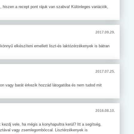
 hiszen a recept pont rájuk van szabva! Különleges variációk,
2017.09.29.
könnyű elkészíteni emellett liszt-és laktózérzékenyek is bátran
2017.07.25.
on vagy barát érkezik hozzád látogatóba és nem tudod mit
2016.08.10.
 kezdj vele, ha mégis a konyhapultra kerül? Itt a segítség,
észtával vagy zsemlegombóccal. Lisztérzékenyek is