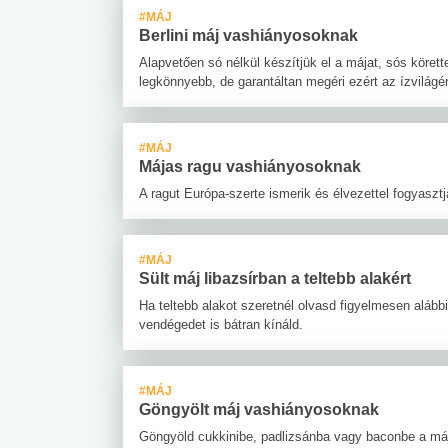
#MÁJ
Berlini máj vashiányosoknak
Alapvetően só nélkül készítjük el a májat, sós köre
legkönnyebb, de garantáltan megéri ezért az ízvilágér
#MÁJ
Májas ragu vashiányosoknak
A ragut Európa-szerte ismerik és élvezettel fogyaszt
#MÁJ
Sült máj libazsírban a teltebb alakért
Ha teltebb alakot szeretnél olvasd figyelmesen alább
vendégedet is bátran kínáld.
#MÁJ
Göngyölt máj vashiányosoknak
Göngyöld cukkinibe, padlizsánba vagy baconbe a mája