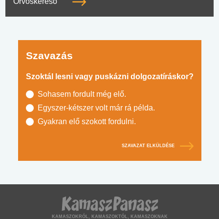
Orvoskereső
Szavazás
Szoktál lesni vagy puskázni dolgozatíráskor?
Sohasem fordult még elő.
Egyszer-kétszer volt már rá példa.
Gyakran elő szokott fordulni.
SZAVAZAT ELKÜLDÉSE
KAMASZOKRÓL, KAMASZOKTÓL, KAMASZOKNAK