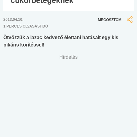
cukorbetegeknek
2013.04.10.
MEGOSZTOM
1 PERCES OLVASÁSI IDŐ
Ötvözzük a lazac kedvező élettani hatásait egy kis
pikáns körítéssel!
Hirdetés