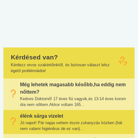
Kérdésed van?
Kérdezz orvos szakértőinktől, és biztosan választ lelsz
égető problémáidra!
Még lehetek magasabb később,ha eddig nem
nőttem?
Kedves Doktornő! 17 éves fiú vagyok,és 13-14 éves korom
óta nem nőttem.Akkor voltam 165...
élénk sárga vizelet
Jó napot! Pár napja vettem észre zuhanyzás közben (hát
nem valami higiénikus de ez van)...