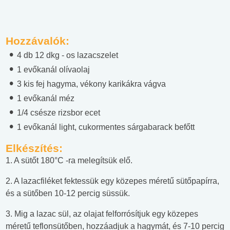
Hozzávalók:
4 db 12 dkg - os lazacszelet
1 evőkanál olívaolaj
3 kis fej hagyma, vékony karikákra vágva
1 evőkanál méz
1/4 csésze rizsbor ecet
1 evőkanál light, cukormentes sárgabarack befőtt
Elkészítés:
1. A sütőt 180°C -ra melegítsük elő.
2. A lazacfiléket fektessük egy közepes méretű sütőpapírra,
és a sütőben 10-12 percig süssük.
3. Mig a lazac sül, az olajat felforrósítjuk egy közepes
méretű teflonsütőben, hozzáadjuk a hagymát, és 7-10 percig