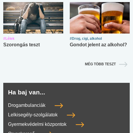
#Lélek
#Drog, cigi, alkohol
Szorongás teszt
Gondot jelent az alkohol?
MÉG TÖBB TESZT
Ha baj van...
Drogambulanciák
Lelkisegély-szolgálatok
Gyermekvédelmi központok