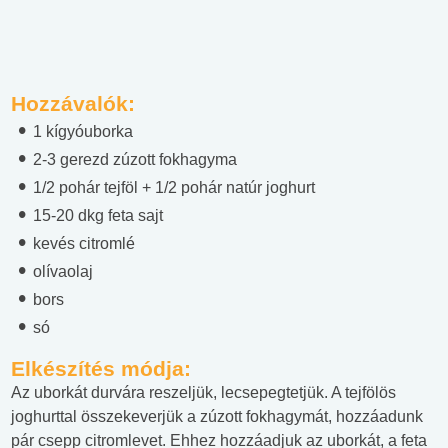
Hozzávalók:
1 kígyóuborka
2-3 gerezd zúzott fokhagyma
1/2 pohár tejföl + 1/2 pohár natúr joghurt
15-20 dkg feta sajt
kevés citromlé
olívaolaj
bors
só
Elkészítés módja:
Az uborkát durvára reszeljük, lecsepegtetjük. A tejfölös
joghurttal összekeverjük a zúzott fokhagymát, hozzáadunk
pár csepp citromlevet. Ehhez hozzáadjuk az uborkát, a feta