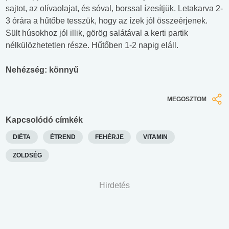
sajtot, az olívaolajat, és sóval, borssal ízesítjük. Letakarva 2-
3 órára a hűtőbe tesszük, hogy az ízek jól összeérjenek.
Sült húsokhoz jól illik, görög salátával a kerti partik
nélkülözhetetlen része. Hűtőben 1-2 napig eláll.
Nehézség: könnyű
MEGOSZTOM
Kapcsolódó címkék
DIÉTA
ÉTREND
FEHÉRJE
VITAMIN
ZÖLDSÉG
Hirdetés