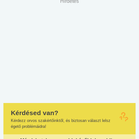
Hirdetés
Kérdésed van?
Kérdezz orvos szakértőinktől, és biztosan választ lelsz
égető problémáidra!