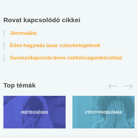
Rovat kapcsolódó cikkei
Jércesaláta
Édes-hagymás lazac cukorbetegeknek
Savanyúkáposzta-leves csirkehúsgombócokkal
Top témák
#BETEGSÉGEK
#TESTI PROBLÉMÁK