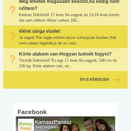
Még lehetek magasabb később,ha eddig nem
nőttem?
Kedves Doktornő! 17 éves fiú vagyok,és 13-14 éves korom
óta nem nőttem.Akkor voltam 165...
élénk sárga vizelet
Jó napot! Pár napja vettem észre zuhanyzás közben (hát
nem valami higiénikus de ez van)...
Körte alakom van-Hogyan tudnék fogyni?
Tisztelt Doktor/nő! Én egy 17 éves fiú vagyok, 190 cm és
105 kg. Körte alakom van, ez...
ÉN IS KÉRDEZEK
Facebook