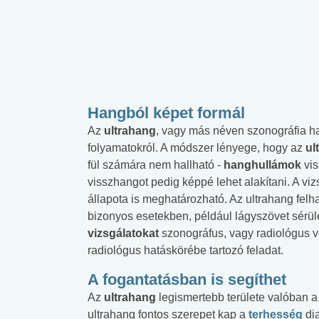
Hangból képet formál
Az
ultrahang
, vagy más néven szonográfia ha
folyamatokról. A módszer lényege, hogy az
ul
fül számára nem hallható -
hanghullámok
vis
visszhangot pedig képpé lehet alakítani. A viz
állapota is meghatározható. Az ultrahang fel
bizonyos esetekben, például lágyszövet sérü
vizsgálatokat
szonográfus, vagy radiológus v
radiológus hatáskörébe tartozó feladat.
A fogantatásban is segíthet
Az
ultrahang
legismertebb területe valóban 
ultrahang fontos szerepet kap a
terhesség
di