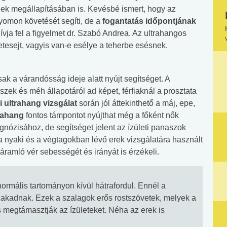
k megállapításában is. Kevésbé ismert, hogy az
yomon követését segíti, de a
fogantatás időpontjának
vja fel a figyelmet dr. Szabó Andrea. Az ultrahangos
etesejt, vagyis van-e esélye a teherbe esésnek.
k a várandósság ideje alatt nyújt segítséget. A
zek és méh állapotáról ad képet, férfiaknál a prosztata
i ultrahang vizsgálat
során jól áttekinthető a máj, epe,
rahang
fontos támpontot nyújthat még a főként nők
gnózisához, de segítséget jelent az ízületi panaszok
a nyaki és a végtagokban lévő erek vizsgálatára használt
ramló vér sebességét és irányát is érzékeli.
ormális tartományon kívül hátrafordul. Ennél a
akadnak. Ezek a szalagok erős rostszövetek, melyek a
s megtámasztják az ízületeket. Néha az erek is