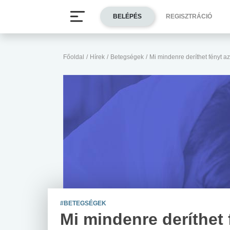
BELÉPÉS
REGISZTRÁCIÓ
Főoldal
/
Hírek
/
Betegségek
/
Mi mindenre deríthet fényt a
#BETEGSÉGEK
Mi mindenre deríthet 