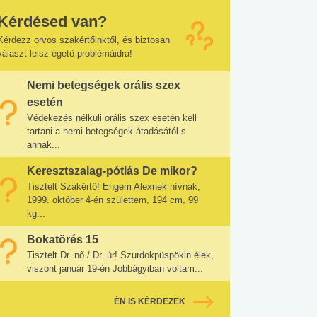
Kérdésed van?
Kérdezz orvos szakértőinktől, és biztosan
választ lelsz égető problémáidra!
Nemi betegségek orális szex
esetén
Védekezés nélküli orális szex esetén kell
tartani a nemi betegségek átadásától s
annak...
Keresztszalag-pótlás De mikor?
Tisztelt Szakértő! Engem Alexnek hívnak,
1999. október 4-én születtem, 194 cm, 99
kg...
Bokatörés 15
Tisztelt Dr. nő / Dr. úr! Szurdokpüspökin élek,
viszont január 19-én Jobbágyiban voltam...
ÉN IS KÉRDEZEK