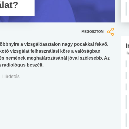
álat?
MEGOSZTOM
többnyire a vizsgálóasztalon nagy pocakkal fekvő,
I
kotó vizsgálat felhasználási köre a valóságban
H
és nemének meghatározásánál jóval szélesebb. Az
 radiológus beszélt.
Hirdetés