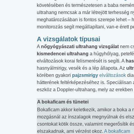
követésében és természetesen a baba neméne
ultrahang nemcsak a már létrejött terhesség n
meghatározásában is fontos szerepe lehet – hí
monitorozás segít megállapítani, van-e érett p
A vizsgálatok típusai
A
nőgyógyászati ultrahang vizsgálat
nem csa
kismedencei ultrahang
a húgyhólyag, petefés
elváltozások korai felismerését is segíti. A
has
hasnyálmirigy, vesék és a lép állapota. Az
ult
körében gyakori
pajzsmirigy
elváltozások
dia
hátterének feltérképezéséhez is. Speciálisan 
eszköz a Doppler-ultrahang, mely az erekben á
A bokaficam és tünetei
Bokaficam akkor keletkezik, amikor a boka a n
mozgásnál az ínszalagok megnyúlnak és elsz
csontokat kötik össze, valamint megerősítik é
elszakadnak, ami vérzést okoz.
A bokaficam