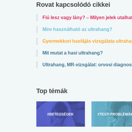
Rovat kapcsolódó cikkei
Fiú lesz vagy lány? – Milyen jelek utal
Mire használható az ultrahang?
Gyermekkori hasfájás vizsgálata ultrah
Mit mutat a hasi ultrahang?
Ultrahang, MR-vizsgálat: orvosi diagnosz
Top témák
ZÜLŐKNEK
#BETEGSÉGEK
#TESTI PROBLÉMÁ