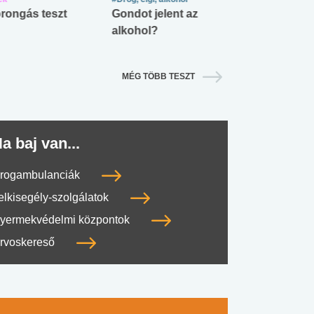
rongás teszt
Gondot jelent az
Mekkora az ö
alkohol?
lábnyomod?
MÉG TÖBB TESZT
a baj van...
rogambulanciák
elkisegély-szolgálatok
yermekvédelmi központok
rvoskereső