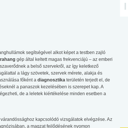
nghullámok segítségével alkot képet a testben zajló
trahang
gép által keltett magas frekvenciájú – az emberi
szaverődnek a belső szervekről, az így keletkező
sgálattal a lágy szövetek, szervek mérete, alakja és
használása főként a
diagnosztika
területén terjedt el, de
léseknél a panaszok kezelésében is szerepet kap. A
égezheti, de a leletek kiértékelése minden esetben a
a várandóssághoz kapcsolódó vizsgálatok elvégzése. Az
agnózisában, a magzat fejlődésének nyomon