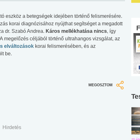
tó eszköz a betegségek idejében történő felismerésére.
zás korai diagnózisához nyújthat segítséget a megadott
za dr. Szabó Andrea.
Káros mellékhatása nincs
, így
A megelőzés céljából történő ultrahangos vizsgálat, az
s elváltozások
korai felismerésében, és az
lt be.
MEGOSZTOM
Te
Hirdetés
#Suli, munka
#Suli, munka
#Lél