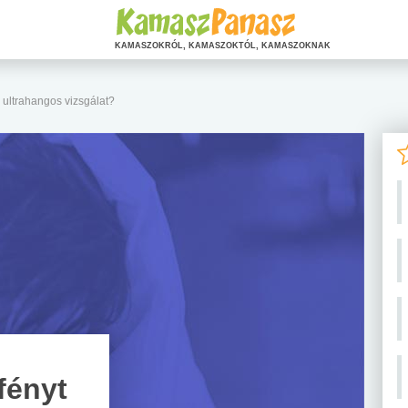
KAMASZOKRÓL, KAMASZOKTÓL, KAMASZOKNAK
z ultrahangos vizsgálat?
fényt