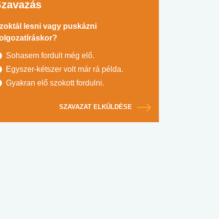
Szavazás
zoktál lesni vagy puskázni
olgozatíráskor?
Sohasem fordult még elő.
Egyszer-kétszer volt már rá példa.
Gyakran elő szokott fordulni.
SZAVAZAT ELKÜLDÉSE
#SULI, MUNKA
#DROG, CIGI, ALKOHOL
#TÁPLÁLK