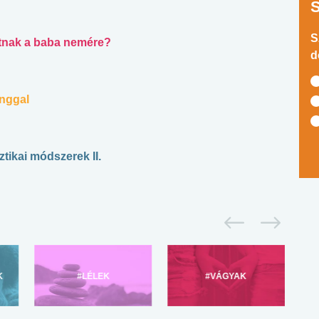
S
hatnak a baba nemére?
d
anggal
tikai módszerek II.
K
#LÉLEK
#VÁGYAK