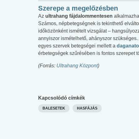
Szerepe a megelőzésben
Az
ultrahang fájdalommentesen
alkalmazha
Számos, népbetegségnek is tekinthető elválto
időközönként ismételt vizsgálat – hangsúlyoz
annyiszor ismételhető, ahányszor szükséges. 
egyes szervek betegségei mellett a
daganato
érbetegségek szűrésében is fontos szerepet tö
(Forrás:
Ultrahang Központ
)
Kapcsolódó címkék
BALESETEK
HASFÁJÁS
 alkohol
#Zöldövezet
#Betegségek