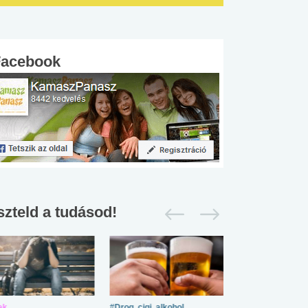
Facebook
szteld a tudásod!
ek
#Drog, cigi, alkohol
#Zöldövezet