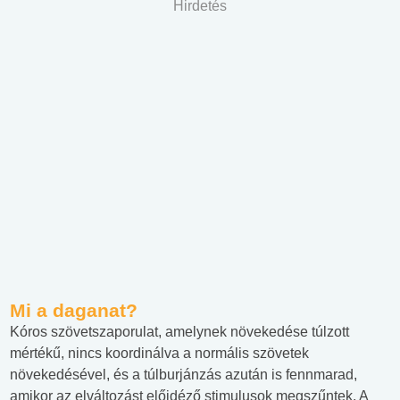
Hirdetés
Mi a daganat?
Kóros szövetszaporulat, amelynek növekedése túlzott
mértékű, nincs koordinálva a normális szövetek
növekedésével, és a túlburjánzás azután is fennmarad,
amikor az elváltozást előidéző stimulusok megszűntek. A