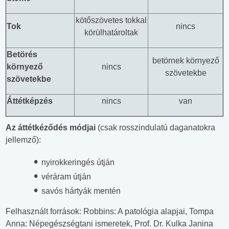
kötőszövetes tokkal
Tok
nincs
körülhatároltak
Betörés
betörnek környező
környező
nincs
szövetekbe
szövetekbe
Áttétképzés
nincs
van
Az áttétkéződés módjai
(csak rosszindulatú daganatokra
jellemző):
nyirokkeringés útján
véráram útján
savós hártyák mentén
Felhasznált források: Robbins: A patológia alapjai, Tompa
Anna: Népegészségtani ismeretek, Prof. Dr. Kulka Janina