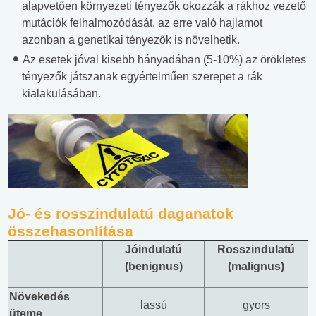
alapvetően környezeti tényezők okozzák a rákhoz vezető
mutációk felhalmozódását, az erre való hajlamot
azonban a genetikai tényezők is növelhetik.
Az esetek jóval kisebb hányadában (5-10%) az örökletes
tényezők játszanak egyértelműen szerepet a rák
kialakulásában.
Jó- és rosszindulatú daganatok
összehasonlítása
Jóindulatú
Rosszindulatú
(benignus)
(malignus)
Növekedés
lassú
gyors
üteme