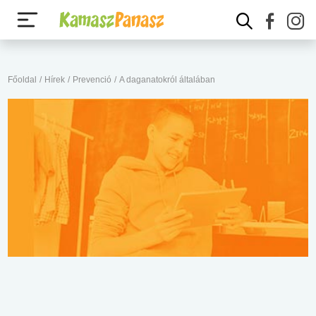
Főoldal
/
Hírek
/
Prevenció
/
A daganatokról általában