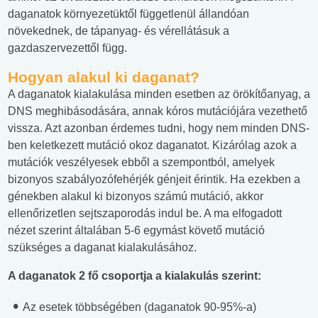
daganatok környezetüktől függetlenül állandóan
növekednek, de tápanyag- és vérellátásuk a
gazdaszervezettől függ.
Hogyan alakul ki daganat?
A daganatok kialakulása minden esetben az örökítőanyag, a
DNS meghibásodására, annak kóros mutációjára vezethető
vissza. Azt azonban érdemes tudni, hogy nem minden DNS-
ben keletkezett mutáció okoz daganatot. Kizárólag azok a
mutációk veszélyesek ebből a szempontból, amelyek
bizonyos szabályozófehérjék génjeit érintik. Ha ezekben a
génekben alakul ki bizonyos számú mutáció, akkor
ellenőrizetlen sejtszaporodás indul be. A ma elfogadott
nézet szerint általában 5-6 egymást követő mutáció
szükséges a daganat kialakulásához.
A daganatok 2 fő csoportja a kialakulás szerint:
Az esetek többségében (daganatok 90-95%-a)