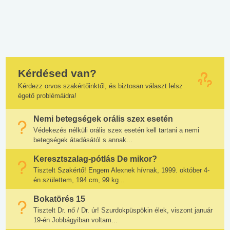
Kérdésed van?
Kérdezz orvos szakértőinktől, és biztosan választ lelsz
égető problémáidra!
Nemi betegségek orális szex esetén
Védekezés nélküli orális szex esetén kell tartani a nemi
betegségek átadásától s annak...
Keresztszalag-pótlás De mikor?
Tisztelt Szakértő! Engem Alexnek hívnak, 1999. október 4-
én születtem, 194 cm, 99 kg...
Bokatörés 15
Tisztelt Dr. nő / Dr. úr! Szurdokpüspökin élek, viszont január
19-én Jobbágyiban voltam...