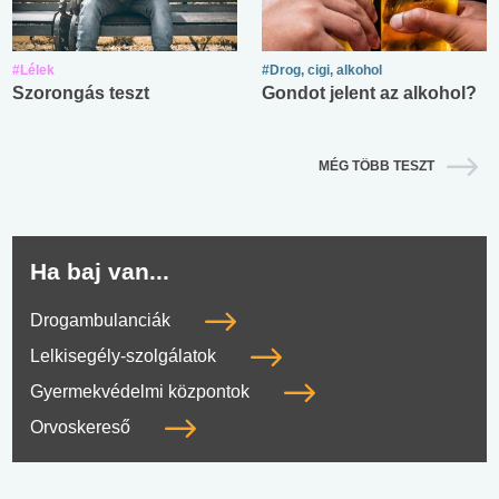
#Lélek
#Drog, cigi, alkohol
Szorongás teszt
Gondot jelent az alkohol?
MÉG TÖBB TESZT
Ha baj van...
Drogambulanciák
Lelkisegély-szolgálatok
Gyermekvédelmi központok
Orvoskereső