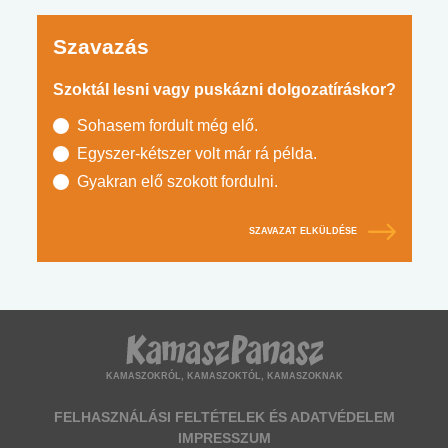
Szavazás
Szoktál lesni vagy puskázni dolgozatíráskor?
Sohasem fordult még elő.
Egyszer-kétszer volt már rá példa.
Gyakran elő szokott fordulni.
SZAVAZAT ELKÜLDÉSE
KAMASZOKRÓL, KAMASZOKTÓL, KAMASZOKNAK
FELHASZNÁLÁSI FELTÉTELEK ÉS ADATVÉDELEM
IMPRESSZUM