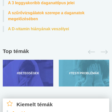
A 3 leggyakoribb daganattípus jelei
A szűrővizsgálatok szerepe a daganatok
megelőzésében
A D-vitamin hiányának veszélyei
Top témák
#BETEGSÉGEK
#TESTI PROBLÉMÁK
Kiemelt témák