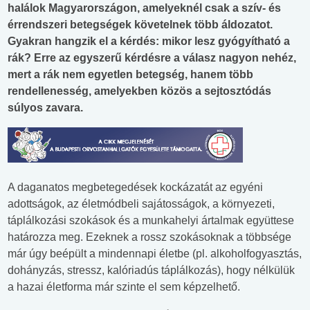
halálok Magyarországon, amelyeknél csak a szív- és
érrendszeri betegségek követelnek több áldozatot.
Gyakran hangzik el a kérdés: mikor lesz gyógyítható a
rák? Erre az egyszerű kérdésre a válasz nagyon nehéz,
mert a rák nem egyetlen betegség, hanem több
rendellenesség, amelyekben közös a sejtosztódás
súlyos zavara.
A daganatos megbetegedések kockázatát az egyéni
adottságok, az életmódbeli sajátosságok, a környezeti,
táplálkozási szokások és a munkahelyi ártalmak együttese
határozza meg. Ezeknek a rossz szokásoknak a többsége
már úgy beépült a mindennapi életbe (pl. alkoholfogyasztás,
dohányzás, stressz, kalóriadús táplálkozás), hogy nélkülük
a hazai életforma már szinte el sem képzelhető.