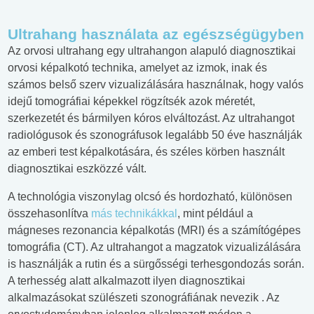
Ultrahang használata az egészségügyben
Az orvosi ultrahang egy ultrahangon alapuló diagnosztikai
orvosi képalkotó technika, amelyet az izmok, inak és
számos belső szerv vizualizálására használnak, hogy valós
idejű tomográfiai képekkel rögzítsék azok méretét,
szerkezetét és bármilyen kóros elváltozást. Az ultrahangot
radiológusok és szonográfusok legalább 50 éve használják
az emberi test képalkotására, és széles körben használt
diagnosztikai eszközzé vált.
A technológia viszonylag olcsó és hordozható, különösen
összehasonlítva
más technikákkal
, mint például a
mágneses rezonancia képalkotás (MRI) és a számítógépes
tomográfia (CT). Az ultrahangot a magzatok vizualizálására
is használják a rutin és a sürgősségi terhesgondozás során.
A terhesség alatt alkalmazott ilyen diagnosztikai
alkalmazásokat szülészeti szonográfiának nevezik . Az