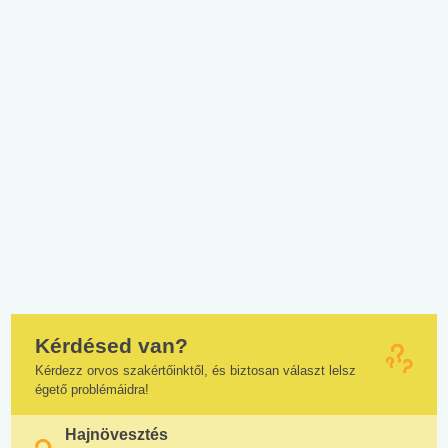
Kérdésed van?
Kérdezz orvos szakértőinktől, és biztosan választ lelsz
égető problémáidra!
Hajnövesztés