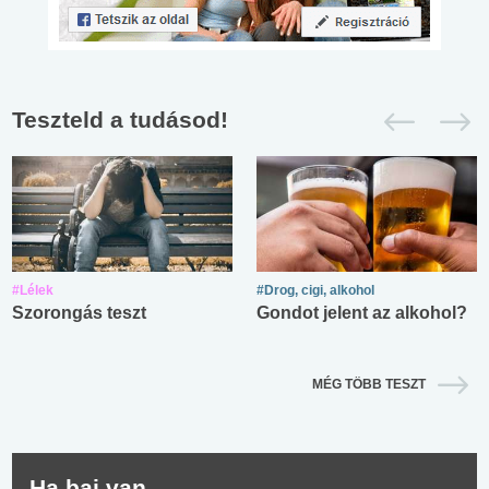
Teszteld a tudásod!
#Lélek
#Drog, cigi, alkohol
Szorongás teszt
Gondot jelent az alkohol?
MÉG TÖBB TESZT
Ha baj van...