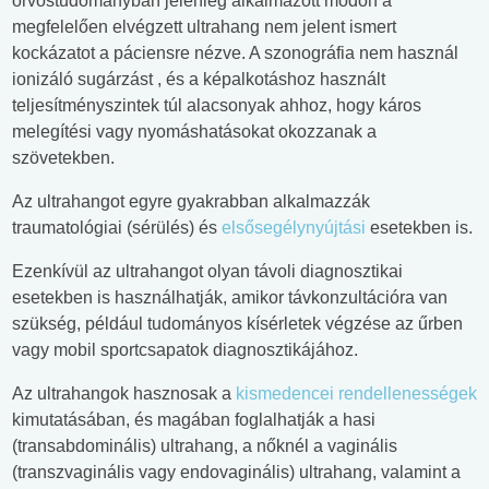
orvostudományban jelenleg alkalmazott módon a
megfelelően elvégzett ultrahang nem jelent ismert
kockázatot a páciensre nézve. A szonográfia nem használ
ionizáló sugárzást , és a képalkotáshoz használt
teljesítményszintek túl alacsonyak ahhoz, hogy káros
melegítési vagy nyomáshatásokat okozzanak a
szövetekben.
Az ultrahangot egyre gyakrabban alkalmazzák
traumatológiai (sérülés) és
elsősegélynyújtási
esetekben is.
Ezenkívül az ultrahangot olyan távoli diagnosztikai
esetekben is használhatják, amikor távkonzultációra van
szükség, például tudományos kísérletek végzése az űrben
vagy mobil sportcsapatok diagnosztikájához.
Az ultrahangok hasznosak a
kismedencei rendellenességek
kimutatásában, és magában foglalhatják a hasi
(transabdominális) ultrahang, a nőknél a vaginális
(transzvaginális vagy endovaginális) ultrahang, valamint a