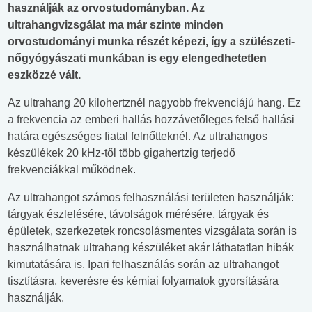
használják az orvostudományban. Az
ultrahangvizsgálat ma már szinte minden
orvostudományi munka részét képezi, így a szülészeti-
nőgyógyászati munkában is egy elengedhetetlen
eszközzé vált.
Az ultrahang 20 kilohertznél nagyobb frekvenciájú hang. Ez
a frekvencia az emberi hallás hozzávetőleges felső hallási
határa egészséges fiatal felnőtteknél. Az ultrahangos
készülékek 20 kHz-től több gigahertzig terjedő
frekvenciákkal működnek.
Az ultrahangot számos felhasználási területen használják:
tárgyak észlelésére, távolságok mérésére, tárgyak és
épületek, szerkezetek roncsolásmentes vizsgálata során is
használhatnak ultrahang készüléket akár láthatatlan hibák
kimutatására is. Ipari felhasználás során az ultrahangot
tisztításra, keverésre és kémiai folyamatok gyorsítására
használják.