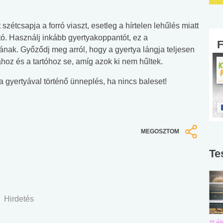
szétcsapja a forró viaszt, esetleg a hírtelen lehűlés miatt
tó. Használj inkább gyertyakoppantót, ez a
nak. Győződj meg arról, hogy a gyertya lángja teljesen
ához és a tartóhoz se, amíg azok ki nem hűltek.
a gyertyával történő ünneplés, ha nincs baleset!
MEGOSZTOM
Te
Hirdetés
#Suli, munka
#Suli, munka
#Lél