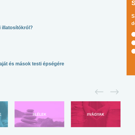
S
d
 illatosítókról?
aját és mások testi épségére
K
#LÉLEK
#VÁGYAK