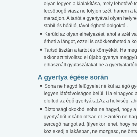
olyan legyen a kialakítása, mely lehetővé t
lecsöpögő viasz ne folyjon szét, hanem a t
maradjon. A tartót a gyertyával olyan helyre
stabil és hőálló, távol éghető dolgoktól.
Kerüld az olyan elhelyezést, ahol a szél v
érheti a lángot, ezzel is csökkentheted a ko
Tartsd tisztán a tartót és környékét! Ha megt
akkor azt távolítsd el újabb gyertya meggyúj
elhasznált gyufaszálakat ne a gyertyatartób
A gyertya égése során
Soha ne hagyd felügyelet nélkül az égő gye
legyen látótávolságon belül. Ha elhagyod a
eloltod az égő gyertyákat.Az a helyiség, ah
Biztonsági okokból soha ne hagyd, hogy a g
gyertyából inkább oltsad el. Szintén ne hag
sercegő hangot ad, (ilyenkor lehet, hogy ne
közlekedj a lakásban, ne mozgasd, ne öntsd