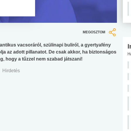
MEGOSZTOM
tikus vacsoráról, szülinapi buliról, a gyertyafény
I
 az adott pillanatot. De csak akkor, ha biztonságos
H
ág, hogy a tűzzel nem szabad játszani!
Hirdetés