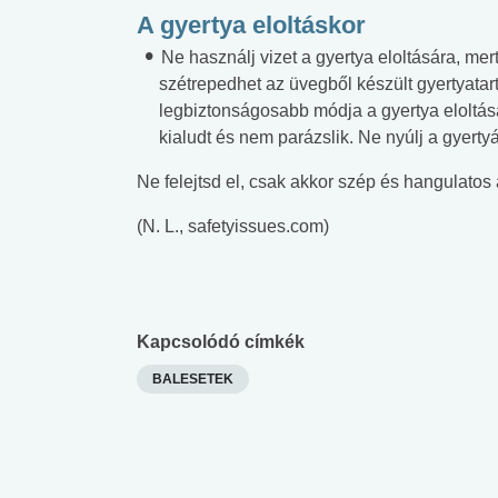
A gyertya eloltáskor
Ne használj vizet a gyertya eloltására, mert 
szétrepedhet az üvegből készült gyertyatar
legbiztonságosabb módja a gyertya eloltásá
kialudt és nem parázslik. Ne nyúlj a gyerty
Ne felejtsd el, csak akkor szép és hangulatos 
(N. L., safetyissues.com)
Kapcsolódó címkék
BALESETEK
 alkohol
#Zöldövezet
#Betegségek