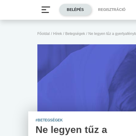
BELÉPÉS
REGISZTRÁCIÓ
Főoldal
/
Hírek
/
Betegségek
/
Ne legyen tűz a gyertyafényb
#BETEGSÉGEK
Ne legyen tűz a