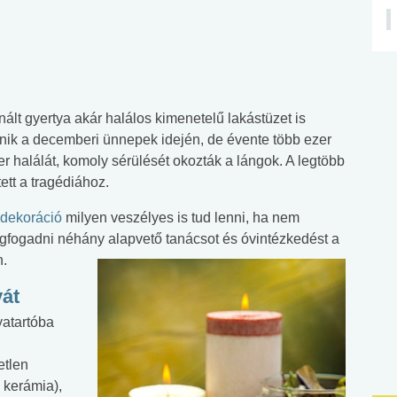
nált gyertya akár halálos kimenetelű lakástüzet is
nik a decemberi ünnepek idején, de évente több ezer
 halálát, komoly sérülését okozták a lángok. A legtöbb
tett a tragédiához.
dekoráció
milyen veszélyes is tud lenni, ha nem
fogadni néhány alapvető tanácsot és óvintézkedést a
n.
yát
atartóba
etlen
 kerámia),