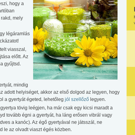
eszi, hogy a
artóban
 rakd, mely
agy légáramlás
ckázatot!
elt viasszal,
tása előtt. Az
a gyűjtsd.
rtyát, mindig
z adott helyiséget, akkor az első dolgod az legyen, hogy
ol a gyertyát égeted, lehetőleg
jól szellőző
legyen.
yertya tövig leégjen, ha már csak egy kicsi maradt a
yd tovább égni a gyertyát, ha láng erősen vibrál vagy
dves a kanóc). Az égő gyertyával ne játsszál, ne
 le az olvadt viaszt égés közben.