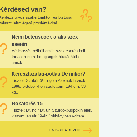
Kérdésed van?
Kérdezz orvos szakértőinktől, és biztosan
választ lelsz égető problémáidra!
Nemi betegségek orális szex
esetén
Védekezés nélküli orális szex esetén kell
tartani a nemi betegségek átadásától s
annak...
Keresztszalag-pótlás De mikor?
Tisztelt Szakértő! Engem Alexnek hívnak,
1999. október 4-én születtem, 194 cm, 99
kg...
Bokatörés 15
Tisztelt Dr. nő / Dr. úr! Szurdokpüspökin élek,
viszont január 19-én Jobbágyiban voltam...
ÉN IS KÉRDEZEK