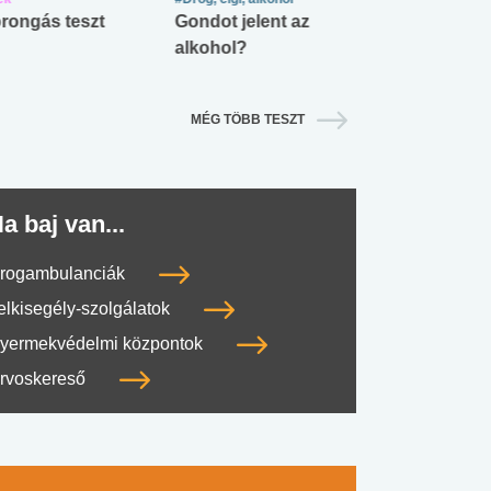
rongás teszt
Gondot jelent az
Mekkora az ö
alkohol?
lábnyomod?
MÉG TÖBB TESZT
a baj van...
rogambulanciák
elkisegély-szolgálatok
yermekvédelmi központok
rvoskereső