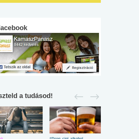
Facebook
szteld a tudásod!
ek
#Drog, cigi, alkohol
#Zöldövezet