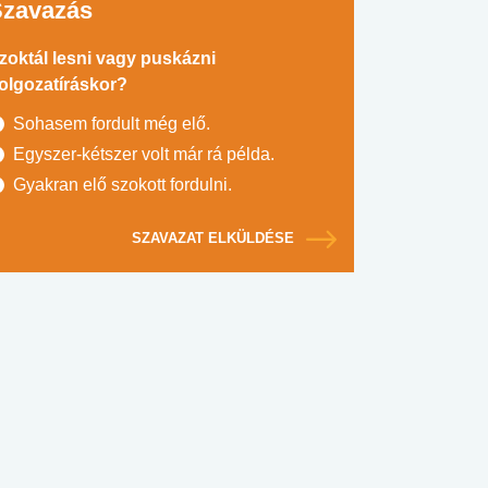
Szavazás
zoktál lesni vagy puskázni
olgozatíráskor?
Sohasem fordult még elő.
Egyszer-kétszer volt már rá példa.
Gyakran elő szokott fordulni.
SZAVAZAT ELKÜLDÉSE
#SULI, MUNKA
#DROG, CIGI, ALKOHOL
#TÁPLÁLK