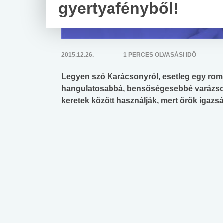
gyertyafényből!
2015.12.26.
1 PERCES OLVASÁSI IDŐ
Legyen szó Karácsonyról, esetleg egy roman
hangulatosabbá, bensőségesebbé varázsolja
keretek között használják, mert örök igazs