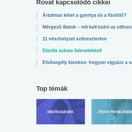
Rovat kapcsolódó cikkei
Ártalmas lehet a gyertya és a füstölő?
Mérgező illatok – mit kell tudni az otthoni
11 vészhelyzet szilveszterkor
Díszíts színes falevelekkel!
Elsősegély kisokos: hogyan vigyázz a s
Top témák
ZÜLŐKNEK
#BETEGSÉGEK
#TESTI PROBLÉMÁ