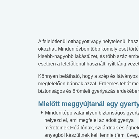
A felelőtlenül otthagyott vagy helytelenül hasz
okozhat. Minden évben több komoly eset törté
kisebb-nagyobb lakástüzet, és több száz ember
esetben a felelőtlenül használt nyílt láng veze
Könnyen belátható, hogy a szép és látványos
megfelelően bánnak azzal. Érdemes tehát meg
biztonságos és örömteli gyertyázás érdekébe
Mielőtt meggyújtanál egy gyert
Mindenképp valamilyen biztonságos gyerty
helyezd el, ami megfelel az adott gyertya
méreteinek.Hőállónak, szilárdnak és éghet
anyagból készültnek kell lennie (fém, üveg,