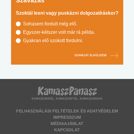
Szavazás
Szoktál lesni vagy puskázni dolgozatíráskor?
Sohasem fordult még elő.
Egyszer-kétszer volt már rá példa.
Gyakran elő szokott fordulni.
SZAVAZAT ELKÜLDÉSE
KAMASZOKRÓL, KAMASZOKTÓL, KAMASZOKNAK
FELHASZNÁLÁSI FELTÉTELEK ÉS ADATVÉDELEM
IMPRESSZUM
MÉDIAAJÁNLAT
KAPCSOLAT