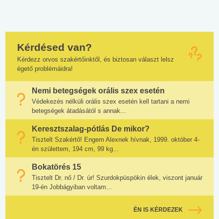
Kérdésed van?
Kérdezz orvos szakértőinktől, és biztosan választ lelsz
égető problémáidra!
Nemi betegségek orális szex esetén
Védekezés nélküli orális szex esetén kell tartani a nemi
betegségek átadásától s annak...
Keresztszalag-pótlás De mikor?
Tisztelt Szakértő! Engem Alexnek hívnak, 1999. október 4-
én születtem, 194 cm, 99 kg...
Bokatörés 15
Tisztelt Dr. nő / Dr. úr! Szurdokpüspökin élek, viszont január
19-én Jobbágyiban voltam...
ÉN IS KÉRDEZEK