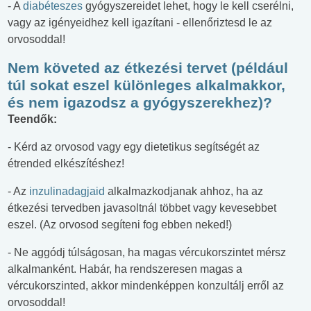
- A
diabéteszes
gyógyszereidet lehet, hogy le kell cserélni,
vagy az igényeidhez kell igazítani - ellenőriztesd le az
orvosoddal!
Nem követed az étkezési tervet (például
túl sokat eszel különleges alkalmakkor,
és nem igazodsz a gyógyszerekhez)?
Teendők:
- Kérd az orvosod vagy egy dietetikus segítségét az
étrended elkészítéshez!
- Az
inzulinadagjaid
alkalmazkodjanak ahhoz, ha az
étkezési tervedben javasoltnál többet vagy kevesebbet
eszel. (Az orvosod segíteni fog ebben neked!)
- Ne aggódj túlságosan, ha magas vércukorszintet mérsz
alkalmanként. Habár, ha rendszeresen magas a
vércukorszinted, akkor mindenképpen konzultálj erről az
orvosoddal!