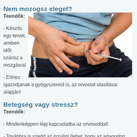
Nem mozogsz eleget?
Teendők:
- Készíts
egy tervet,
amiben
időt
szánsz a
mozgásra!
- Ehhez
igazodjanak a gyógyszereid is, az orvosod utasításai
alapján!
Betegség vagy stressz?
Teendők:
- Mindenképpen lépj kapcsolatba az orvosoddal!
- Továbbra is szedd az inzulint (lehet, hogy az adagodon