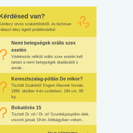
Kérdésed van?
Kérdezz orvos szakértőinktől, és biztosan
választ lelsz égető problémáidra!
Nemi betegségek orális szex
esetén
Védekezés nélküli orális szex esetén kell
tartani a nemi betegségek átadásától s
annak...
Keresztszalag-pótlás De mikor?
Tisztelt Szakértő! Engem Alexnek hívnak,
1999. október 4-én születtem, 194 cm, 99
kg...
Bokatörés 15
Tisztelt Dr. nő / Dr. úr! Szurdokpüspökin élek,
viszont január 19-én Jobbágyiban voltam...