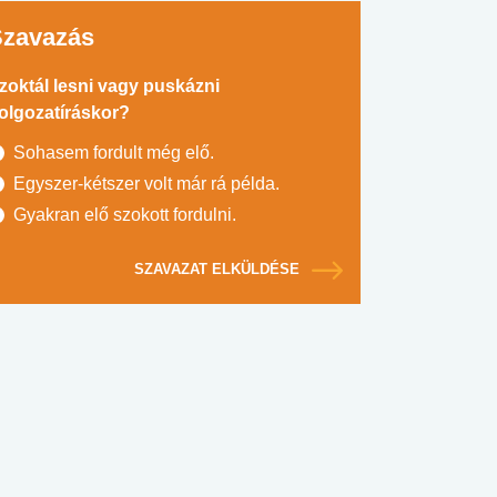
Szavazás
zoktál lesni vagy puskázni
olgozatíráskor?
Sohasem fordult még elő.
Egyszer-kétszer volt már rá példa.
Gyakran elő szokott fordulni.
SZAVAZAT ELKÜLDÉSE
#SULI, MUNKA
#DROG, CIGI, ALKOHOL
#TÁPLÁLK