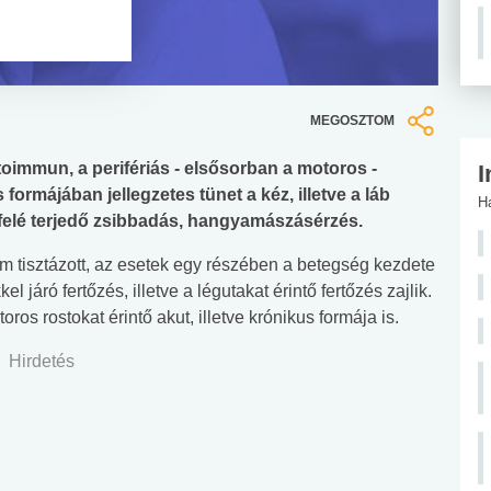
MEGOSZTOM
toimmun, a perifériás - elsősorban a motoros -
I
formájában jellegzetes tünet a kéz, illetve a láb
H
 felé terjedő zsibbadás, hangyamászásérzés.
 tisztázott, az esetek egy részében a betegség kezdete
 járó fertőzés, illetve a légutakat érintő fertőzés zajlik.
os rostokat érintő akut, illetve krónikus formája is.
Hirdetés