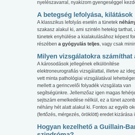
nyelészavarral, nyakizom gyengeséggel kezd
A betegség lefolyása, kilátások
A klasszikus lefolyás esetén a tünetek
néhány
szakasz alakul ki, ami szintén hetekig tarthat
tünetek enyhülése a kialakulásához képest for
részében
a gyógyulás teljes
, vagy csak mini
Milyen vizsgálatokra számíthat
A károsodások jellegének elkülönítése
elektroneurografiás vizsgálattal, illetve az ide
vett minta pathológiai vizsgálatával lehetsége
mellett a gerincvelői folyadék vizsgálata van
segítségünkre. Jellemzőaz igen magas fehérje
sejtszám emelkedése nélkül, ez a tünet azon
néhány hét alatt alakul ki. Fontos az egyéb o
(fertőzés, mérgezés, öröklött) eredet kizárása i
Hogyan kezelhető a Guillain-Ba
szindróma?