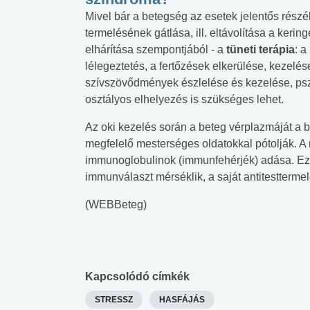
Mivel bár a betegség az esetek jelentős részé
termelésének gátlása, ill. eltávolítása a keri
elhárítása szempontjából - a
tüneti terápia
: a
lélegeztetés, a fertőzések elkerülése, kezelése,
szívszövődmények észlelése és kezelése, psz
osztályos elhelyezés is szükséges lehet.
Az oki kezelés során a beteg vérplazmáját a be
megfelelő mesterséges oldatokkal pótolják. A
immunoglobulinok (immunfehérjék) adása. Ez
immunválaszt mérséklik, a saját antitesttermel
(WEBBeteg)
Kapcsolódó címkék
STRESSZ
HASFÁJÁS