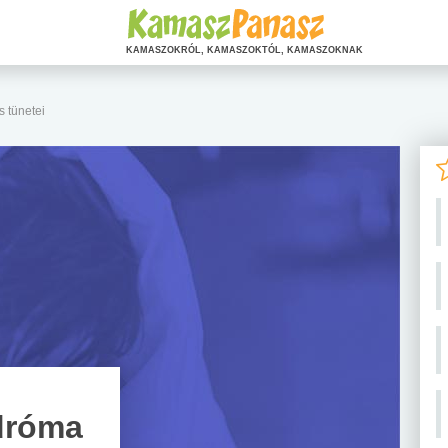
KAMASZOKRÓL, KAMASZOKTÓL, KAMASZOKNAK
s tünetei
ndróma