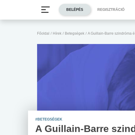
BELÉPÉS
REGISZTRÁCIÓ
Főoldal
/
Hírek
/
Betegségek
/
A Guillain-Barre szindróma é
#BETEGSÉGEK
A Guillain-Barre szi