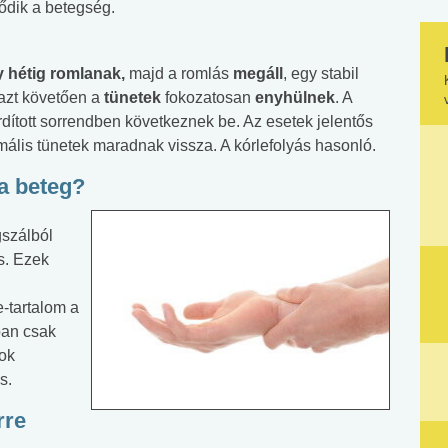
ődik a betegség.
 hétig romlanak,
majd a romlás
megáll
, egy stabil
, azt követően a
tünetek
fokozatosan
enyhülnek
. A
dított sorrendben következnek be. Az esetek jelentős
mális tünetek maradnak vissza. A kórlefolyás hasonló.
 a beteg?
gszálból
s. Ezek
-tartalom a
ban csak
kok
s.
rre