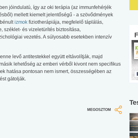
ben jóindulatú, így az oki terápia (az immunfehérjék
ngésből) mellett kiemelt jelentőségű - a szövődmények
 bénult
izmok
fiziotherápiája, megfelelő táplálás,
 széklet- és vizeletürítés biztosítása,
ichológiai vezetés. A súlyosabb esetekben intenzív
nne levő antitestekkel együtt eltávolítják, majd
 másik lehetőség az emberi vérből kivont nem specifikus
ek hatása pontosan nem ismert, összességében az
ést gátolják.
Te
MEGOSZTOM