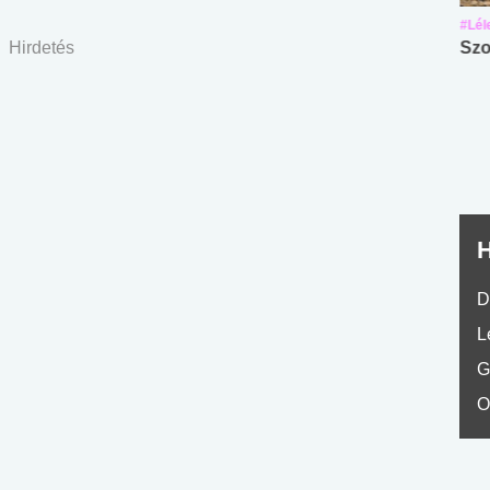
#Suli, munka
#Suli, munka
#Lél
Hirdetés
Angol középfokú
Internet-függőség
Szo
nyelvvizsga teszt -
teszt
No.42
H
D
L
G
O