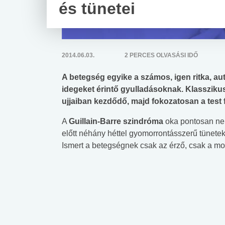
és tünetei
2014.06.03.
2 PERCES OLVASÁSI IDŐ
A betegség egyike a számos, igen ritka, au
idegeket érintő gyulladásoknak. Klasszikus 
ujjaiban kezdődő, majd fokozatosan a test
A
Guillain-Barre szindróma
oka pontosan nem
előtt néhány héttel gyomorrontásszerű tünetekkel
Ismert a betegségnek csak az érző, csak a motor