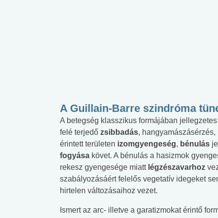
A Guillain-Barre szindróma tüne
A betegség klasszikus formájában jellegzetes a
felé terjedő
zsibbadás
, hangyamászásérzés, b
érintett területen
izomgyengeség
,
bénulás
j
fogyása
követ. A bénulás a hasizmok gyenge
rekesz gyengesége miatt
légzészavarhoz
ve
szabályozásáért felelős vegetatív idegeket s
hirtelen változásaihoz vezet.
Ismert az arc- illetve a garatizmokat érintő f