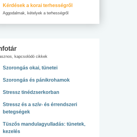
Kérdések a korai terhességről
Aggodalmak, kételyek a terhességről
nfotár
asznos, kapcsolódó cikkek
Szorongás okai, tünetei
Szorongás és pánikrohamok
Stressz tinédzserkorban
Stressz és a szív- és érrendszeri
betegségek
Tüszős mandulagyulladás: tünetek,
kezelés