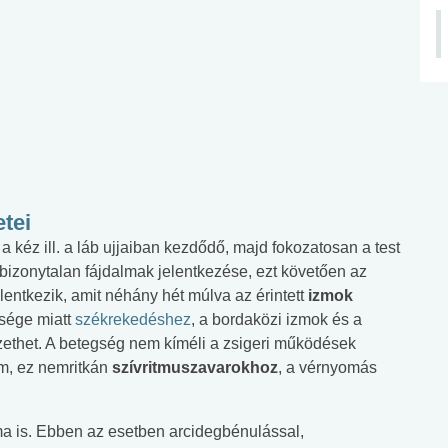
tei
 kéz ill. a láb ujjaiban kezdődő, majd fokozatosan a test
izonytalan fájdalmak jelentkezése, ezt követően az
elentkezik, amit néhány hét múlva az érintett
izmok
sége miatt
székrekedéshez
, a bordaközi izmok és a
zethet. A betegség nem kíméli a zsigeri működések
em, ez nemritkán
szívritmuszavarokhoz
, a vérnyomás
orma is. Ebben az esetben arcidegbénulással,