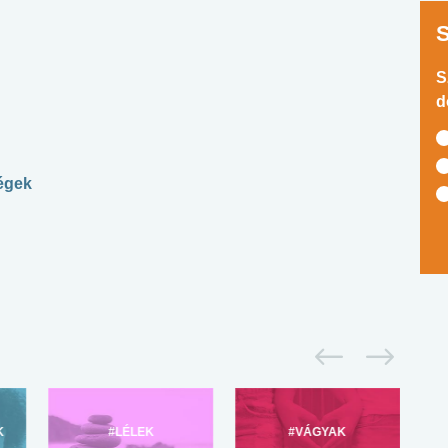
S
d
ségek
K
#LÉLEK
#VÁGYAK