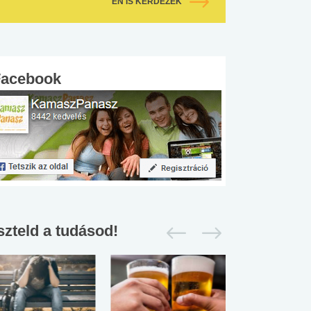
ÉN IS KÉRDEZEK
Facebook
szteld a tudásod!