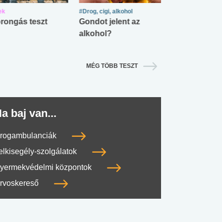
ek
#Drog, cigi, alkohol
#Zöldövezet
rongás teszt
Gondot jelent az
Mekkora az ö
alkohol?
lábnyomod?
MÉG TÖBB TESZT
a baj van...
rogambulanciák
elkisegély-szolgálatok
yermekvédelmi központok
rvoskereső