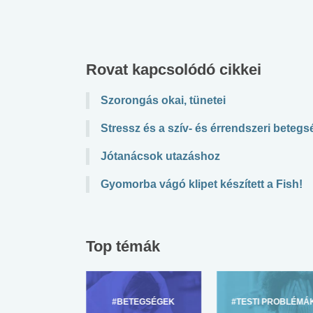
Rovat kapcsolódó cikkei
Szorongás okai, tünetei
Stressz és a szív- és érrendszeri beteg
Jótanácsok utazáshoz
Gyomorba vágó klipet készített a Fish!
Top témák
ZÜLŐKNEK
#BETEGSÉGEK
#TESTI PROBLÉMÁ