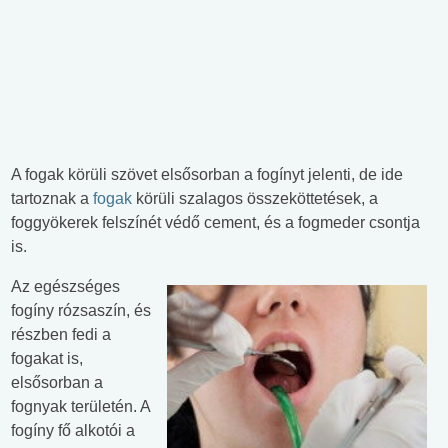
A fogak körüli szövet elsősorban a fogínyt jelenti, de ide
tartoznak a
fogak
körüli szalagos összeköttetések, a
foggyökerek felszínét védő cement, és a fogmeder csontja
is.
Az egészséges
fogíny rózsaszín, és
részben fedi a
fogakat is,
elsősorban a
fognyak területén. A
fogíny fő alkotói a