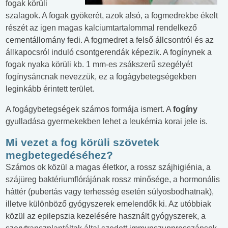
fogak körüli
szalagok. A fogak gyökerét, azok alsó, a fogmedrekbe ékelt
részét az igen magas kalciumtartalommal rendelkező
cementállomány fedi. A fogmedret a felső állcsontról és az
állkapocsról induló csontgerendák képezik. A fogínynek a
fogak nyaka körüli kb. 1 mm-es zsákszerű szegélyét
fogínysáncnak nevezzük, ez a fogágybetegségekben
leginkább érintett terület.
A fogágybetegségek számos formája ismert. A
fogíny
gyulladása gyermekekben lehet a leukémia korai jele is.
Mi vezet a fog körüli szövetek
megbetegedéséhez?
Számos ok közül a magas életkor, a rossz szájhigiénia, a
szájüreg baktériumflórájának rossz minősége, a hormonális
háttér (pubertás vagy terhesség esetén súlyosbodhatnak),
illetve különböző gyógyszerek emelendők ki. Az utóbbiak
közül az epilepszia kezelésére használt gyógyszerek, a