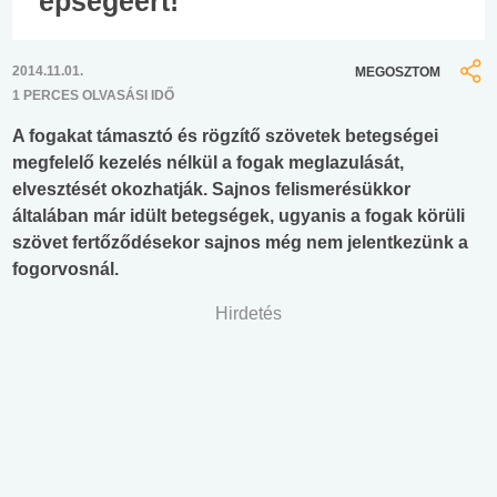
épségéért!
2014.11.01.
MEGOSZTOM
1 PERCES OLVASÁSI IDŐ
A fogakat támasztó és rögzítő szövetek betegségei
megfelelő kezelés nélkül a fogak meglazulását,
elvesztését okozhatják. Sajnos felismerésükkor
általában már idült betegségek, ugyanis a fogak körüli
szövet fertőződésekor sajnos még nem jelentkezünk a
fogorvosnál.
Hirdetés