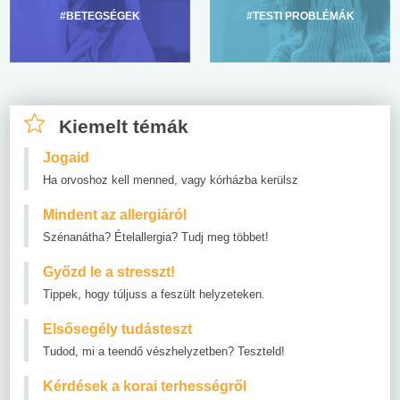
#BETEGSÉGEK
#TESTI PROBLÉMÁK
Kiemelt témák
Jogaid
Ha orvoshoz kell menned, vagy kórházba kerülsz
Mindent az allergiáról
Szénanátha? Ételallergia? Tudj meg többet!
Győzd le a stresszt!
Tippek, hogy túljuss a feszült helyzeteken.
Elsősegély tudásteszt
Tudod, mi a teendő vészhelyzetben? Teszteld!
Kérdések a korai terhességről