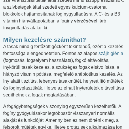
szervtranszplantáltak által szedett immunszuppresszánsok,
a szívbetegek által szedett egyes kalcium-csatorna
blokkolók hajlamosítanak fogínygyulladásra. A C- és a B3
vitamin hiányállapotaiban a fogíny
vérzésével
járó
ínygyulladás alakul ki.
Milyen kezelésre számíthat?
A tasak mindig fertőzött gócként tekintendő, ezért a kezelés
fontossága elengedhetetlen. Fontos az alapos
szájhigiénia
(fogmosás, fogselyem használata), fogkő eltávolítás,
ínykörüli tasak kezelés, a szükséges fogak eltávolítása, a
hiányzó vitamin pótlása, megfelelő antibiotikus kezelés. Az
íny alatti tisztítás, lebenyes tasakműtét, helyreállító műtétek
és fogínyplasztikák, illetve az elhalt ínyterületek eltávolítása
segíthetnek a fogak megtartásában.
A fogágybetegségek viszonylag egyszerűen kezelhetők. A
fogíny gyógyulásakor legtöbbször visszanyeri normális
alakját és funkcióját. Amennyiben ez nem történik meg, a
felsorolt műtétek egyike, illetve protézisek alkalmazása jön