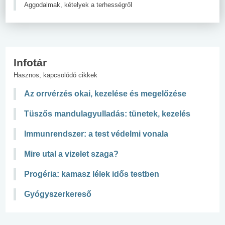
Aggodalmak, kételyek a terhességről
Infotár
Hasznos, kapcsolódó cikkek
Az orrvérzés okai, kezelése és megelőzése
Tüszős mandulagyulladás: tünetek, kezelés
Immunrendszer: a test védelmi vonala
Mire utal a vizelet szaga?
Progéria: kamasz lélek idős testben
Gyógyszerkereső