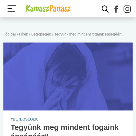
Főoldal
/
Hírek
/
Betegségek
/
Tegyünk meg mindent fogaink épségéért!
#BETEGSÉGEK
Tegyünk meg mindent fogaink