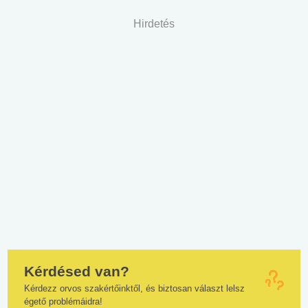
Hirdetés
Kérdésed van?
Kérdezz orvos szakértőinktől, és biztosan választ lelsz
égető problémáidra!