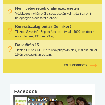
Nemi betegségek orális szex esetén
Védekezés nélküli orális szex esetén kell tartani a nemi
betegségek átadásától s annak...
Keresztszalag-pótlás De mikor?
Tisztelt Szakértő! Engem Alexnek hívnak, 1999. október 4-
én születtem, 194 cm, 99 kg...
Bokatörés 15
Tisztelt Dr. nő / Dr. úr! Szurdokpüspökin élek, viszont január
19-én Jobbágyiban voltam...
ÉN IS KÉRDEZEK
Facebook