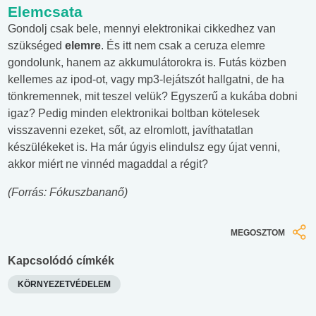
Elemcsata
Gondolj csak bele, mennyi elektronikai cikkedhez van
szükséged
elemre
. És itt nem csak a ceruza elemre
gondolunk, hanem az akkumulátorokra is. Futás közben
kellemes az ipod-ot, vagy mp3-lejátszót hallgatni, de ha
tönkremennek, mit teszel velük? Egyszerű a kukába dobni
igaz? Pedig minden elektronikai boltban kötelesek
visszavenni ezeket, sőt, az elromlott, javíthatatlan
készülékeket is. Ha már úgyis elindulsz egy újat venni,
akkor miért ne vinnéd magaddal a régit?
(Forrás: Fókuszbananő)
MEGOSZTOM
Kapcsolódó címkék
KÖRNYEZETVÉDELEM