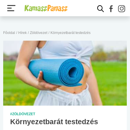
Főoldal
/
Hírek
/
Zöldövezet
/
Környezetbarát testedzés
#ZÖLDÖVEZET
Környezetbarát testedzés