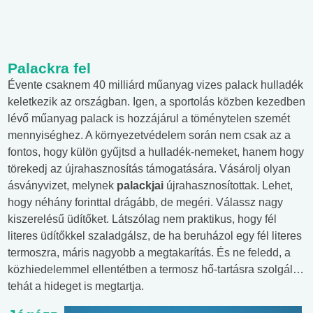
Palackra fel
Évente csaknem 40 milliárd műanyag vizes palack hulladék
keletkezik az országban. Igen, a sportolás közben kezedben
lévő műanyag palack is hozzájárul a töménytelen szemét
mennyiséghez. A környezetvédelem során nem csak az a
fontos, hogy külön gyűjtsd a hulladék-nemeket, hanem hogy
törekedj az újrahasznosítás támogatására. Vásárolj olyan
ásványvizet, melynek
palackjai
újrahasznosítottak. Lehet,
hogy néhány forinttal drágább, de megéri. Válassz nagy
kiszerelésű üdítőket. Látszólag nem praktikus, hogy fél
literes üdítőkkel szaladgálsz, de ha beruházol egy fél literes
termoszra, máris nagyobb a megtakarítás. És ne feledd, a
közhiedelemmel ellentétben a termosz hő-tartásra szolgál…
tehát a hideget is megtartja.