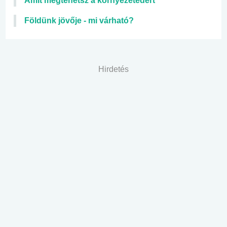
Amit megtehetsz a környezetedért
Földünk jövője - mi várható?
Hirdetés