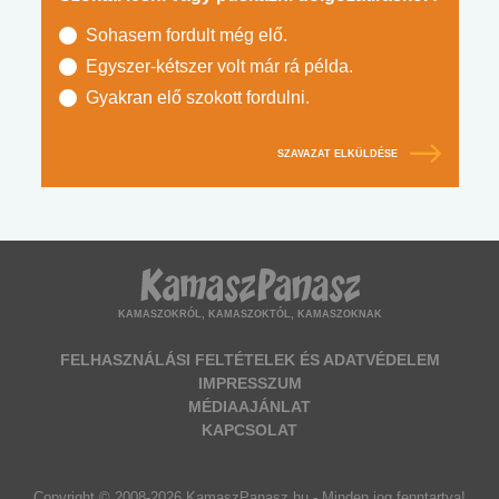
Sohasem fordult még elő.
Egyszer-kétszer volt már rá példa.
Gyakran elő szokott fordulni.
SZAVAZAT ELKÜLDÉSE
KAMASZOKRÓL, KAMASZOKTÓL, KAMASZOKNAK
FELHASZNÁLÁSI FELTÉTELEK ÉS ADATVÉDELEM
IMPRESSZUM
MÉDIAAJÁNLAT
KAPCSOLAT
Copyright © 2008-2026 KamaszPanasz.hu - Minden jog fenntartva!