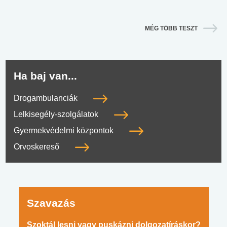
MÉG TÖBB TESZT
Ha baj van...
Drogambulanciák
Lelkisegély-szolgálatok
Gyermekvédelmi központok
Orvoskereső
Szavazás
Szoktál lesni vagy puskázni dolgozatíráskor?