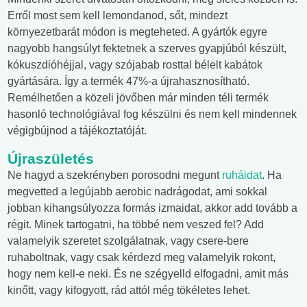
Erről most sem kell lemondanod, sőt, mindezt
környezetbarát módon is megteheted. A gyártók egyre
nagyobb hangsúlyt fektetnek a szerves gyapjúból készült,
kókuszdióhéjjal, vagy szójabab rosttal bélelt kabátok
gyártására. Így a termék 47%-a újrahasznosítható.
Remélhetően a közeli jövőben már minden téli termék
hasonló technológiával fog készülni és nem kell mindennek
végigbújnod a tájékoztatóját.
Újraszületés
Ne hagyd a szekrényben porosodni megunt
ruháidat
. Ha
megvetted a legújabb aerobic nadrágodat, ami sokkal
jobban kihangsúlyozza formás izmaidat, akkor add tovább a
régit. Minek tartogatni, ha többé nem veszed fel? Add
valamelyik szeretet szolgálatnak, vagy csere-bere
ruhaboltnak, vagy csak kérdezd meg valamelyik rokont,
hogy nem kell-e neki. És ne szégyelld elfogadni, amit más
kinőtt, vagy kifogyott, rád attól még tökéletes lehet.