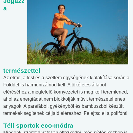
Jógázz
a
természettel
Az elme, a test és a szellem egységének kialakítása során a
Földdel is harmonizálnod kell. A tökéletes állapot
eléréséhez a megfelelő környezetet is meg kell teremtened,
ahol az energiádat nem blokkolják művi, természetellenes
anyagok. A parafából, gyékényből és bambuszból készült
termékek segítenek céljaid eléréshez. Felejtsd el a polifónt!
Téli sportok eco-módra
Mindenki szeret divatosan öltözködni, még síelés közben is.