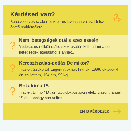
Kérdésed van?
Kérdezz orvos szakértőinktől, és biztosan választ lelsz
égető problémáidra!
Nemi betegségek orális szex esetén
Védekezés nélküli orális szex esetén kell tartani a nemi
betegségek átadásától s annak...
Keresztszalag-pótlás De mikor?
Tisztelt Szakértő! Engem Alexnek hívnak, 1999. október 4-
én születtem, 194 cm, 99 kg...
Bokatörés 15
Tisztelt Dr. nő / Dr. úr! Szurdokpüspökin élek, viszont január
19-én Jobbágyiban voltam...
ÉN IS KÉRDEZEK