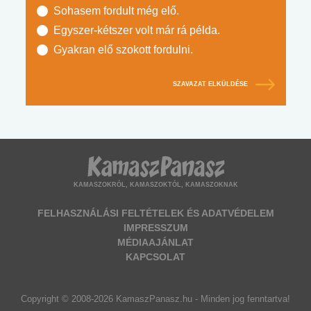
Sohasem fordult még elő.
Egyszer-kétszer volt már rá példa.
Gyakran elő szokott fordulni.
SZAVAZAT ELKÜLDÉSE
KAMASZOKRÓL, KAMASZOKTÓL, KAMASZOKNAK
FELHASZNÁLÁSI FELTÉTELEK ÉS ADATVÉDELEM
IMPRESSZUM
MÉDIAAJÁNLAT
KAPCSOLAT
Copyright © 2008-2026 KamaszPanasz.hu - Minden jog fenntartva!