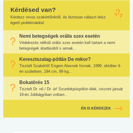
Kérdésed van?
Kérdezz orvos szakértőinktől, és biztosan választ lelsz
égető problémáidra!
Nemi betegségek orális szex esetén
Védekezés nélküli orális szex esetén kell tartani a nemi
betegségek átadásától s annak...
Keresztszalag-pótlás De mikor?
Tisztelt Szakértő! Engem Alexnek hívnak, 1999. október 4-
én születtem, 194 cm, 99 kg...
Bokatörés 15
Tisztelt Dr. nő / Dr. úr! Szurdokpüspökin élek, viszont január
19-én Jobbágyiban voltam...
ÉN IS KÉRDEZEK