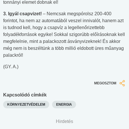
tonnányi elemet dobnak el!
3. Igyál csapvizet!
– Nemcsak megspórolsz 200-400
forintot, ha nem az automatából veszel innivalót, hanem azt
is tudnod kell, hogy a csapvíz a legellenőrizettebb
folyadékforrások egyike! Sokkal szigorúbb előírásoknak kell
megfelelnie, mint a palackozott ásványvizeknek! És akkor
még nem is beszéltünk a több millió eldobott üres műanyag
palackról!
(GY. A.)
MEGOSZTOM
Kapcsolódó címkék
KÖRNYEZETVÉDELEM
ENERGIA
Hirdetés