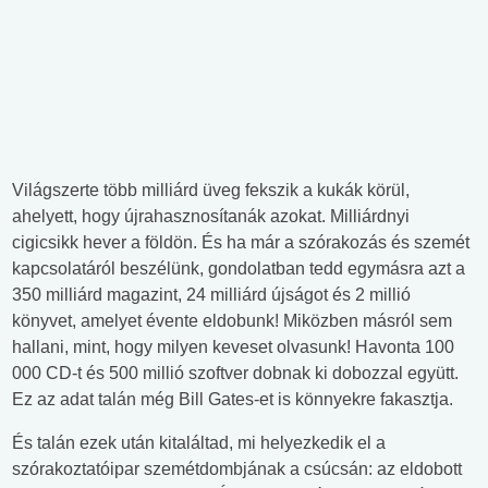
Világszerte több milliárd üveg fekszik a kukák körül,
ahelyett, hogy újrahasznosítanák azokat. Milliárdnyi
cigicsikk hever a földön. És ha már a szórakozás és szemét
kapcsolatáról beszélünk, gondolatban tedd egymásra azt a
350 milliárd magazint, 24 milliárd újságot és 2 millió
könyvet, amelyet évente eldobunk! Miközben másról sem
hallani, mint, hogy milyen keveset olvasunk! Havonta 100
000 CD-t és 500 millió szoftver dobnak ki dobozzal együtt.
Ez az adat talán még Bill Gates-et is könnyekre fakasztja.
És talán ezek után kitaláltad, mi helyezkedik el a
szórakoztatóipar szemétdombjának a csúcsán: az eldobott