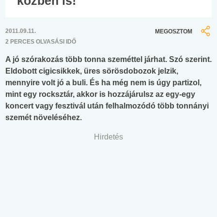
közben is!
2011.09.11.
MEGOSZTOM
2 PERCES OLVASÁSI IDŐ
A jó szórakozás több tonna szeméttel járhat. Szó szerint.
Eldobott cigicsikkek, üres sörösdobozok jelzik,
mennyire volt jó a buli. És ha még nem is úgy partizol,
mint egy rocksztár, akkor is hozzájárulsz az egy-egy
koncert vagy fesztivál után felhalmozódó több tonnányi
szemét növeléséhez.
Hirdetés