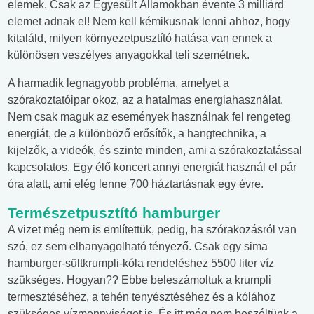
elemek. Csak az Egyesült Államokban évente 3 milliárd
elemet adnak el! Nem kell kémikusnak lenni ahhoz, hogy
kitaláld, milyen környezetpusztító hatása van ennek a
különösen veszélyes anyagokkal teli szemétnek.
A harmadik legnagyobb probléma, amelyet a
szórakoztatóipar okoz, az a hatalmas energiahasználat.
Nem csak maguk az események használnak fel rengeteg
energiát, de a különböző erősítők, a hangtechnika, a
kijelzők, a videók, és szinte minden, ami a szórakoztatással
kapcsolatos. Egy élő koncert annyi energiát használ el pár
óra alatt, ami elég lenne 700 háztartásnak egy évre.
Természetpusztító hamburger
A vizet még nem is említettük, pedig, ha szórakozásról van
szó, ez sem elhanyagolható tényező. Csak egy sima
hamburger-sültkrumpli-kóla rendeléshez 5500 liter víz
szükséges. Hogyan?? Ebbe beleszámoltuk a krumpli
termesztéséhez, a tehén tenyésztéséhez és a kólához
szükséges vízmennyiséget is. És itt még nem beszéltünk a