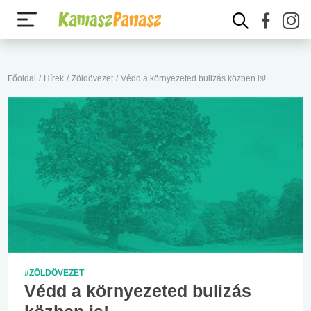
Főoldal
/
Hírek
/
Zöldövezet
/
Védd a környezeted bulizás közben is!
#ZÖLDÖVEZET
Védd a környezeted bulizás