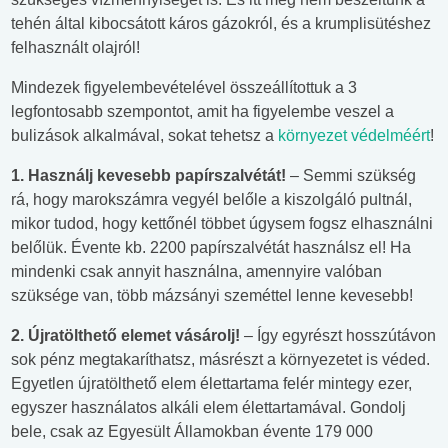
tehén által kibocsátott káros gázokról, és a krumplisütéshez
felhasznált olajról!
Mindezek figyelembevételével összeállítottuk a 3
legfontosabb szempontot, amit ha figyelembe veszel a
bulizások alkalmával, sokat tehetsz a
környezet védelméért
!
1. Használj kevesebb papírszalvétát!
– Semmi szükség
rá, hogy marokszámra vegyél belőle a kiszolgáló pultnál,
mikor tudod, hogy kettőnél többet úgysem fogsz elhasználni
belőlük. Évente kb. 2200 papírszalvétát használsz el! Ha
mindenki csak annyit használna, amennyire valóban
szüksége van, több mázsányi szeméttel lenne kevesebb!
2. Újratölthető elemet vásárolj!
– Így egyrészt hosszútávon
sok pénz megtakaríthatsz, másrészt a környezetet is véded.
Egyetlen újratölthető elem élettartama felér mintegy ezer,
egyszer használatos alkáli elem élettartamával. Gondolj
bele, csak az Egyesült Államokban évente 179 000