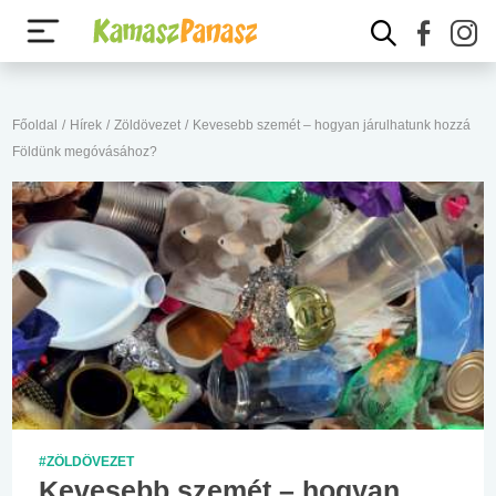
Főoldal
/
Hírek
/
Zöldövezet
/
Kevesebb szemét – hogyan járulhatunk hozzá
Földünk megóvásához?
#ZÖLDÖVEZET
Kevesebb szemét – hogyan