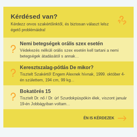
Kérdésed van?
Kérdezz orvos szakértőinktől, és biztosan választ lelsz
égető problémáidra!
Nemi betegségek orális szex esetén
Védekezés nélküli orális szex esetén kell tartani a nemi
betegségek átadásától s annak...
Keresztszalag-pótlás De mikor?
Tisztelt Szakértő! Engem Alexnek hívnak, 1999. október 4-
én születtem, 194 cm, 99 kg...
Bokatörés 15
Tisztelt Dr. nő / Dr. úr! Szurdokpüspökin élek, viszont január
19-én Jobbágyiban voltam...
ÉN IS KÉRDEZEK