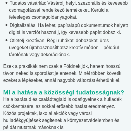
Tudatos vásárlás: Vásárolj helyi, szezonális és kevesebb
csomagolással rendelkező termékeket. Kerüld a
felesleges csomagolóanyagokat.
Digitalizálás: Ha lehet, papíralapú dokumentumok helyett
digitális verziót használj, így kevesebb papírt dobsz ki.
Ötletelj kreatívan: Régi ruhákat, dobozokat, üres
üvegeket újrahasznosíthatsz kreatív módon – például
tárolónak vagy dekorációnak.
Ezek a praktikák nem csak a Földnek jók, hanem hosszú
távon neked is spórolást jelentenek. Minél többen követik
ezeket a lépéseket, annál nagyobb változást érhetünk el.
Mi a hatása a közösségi tudatosságnak?
Ha a barátaid és családtagjaid is odafigyelnek a hulladék
csökkentésére, az sokkal erősebb hatást eredményez.
Közös projektek, iskolai akciók vagy városi
hulladékgyűjtések segítenek a környezetvédelemben és
példát mutatnak másoknak is.