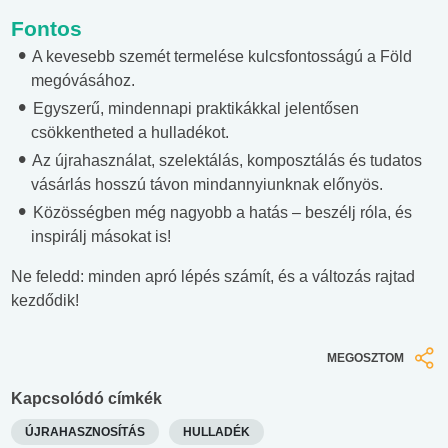
Fontos
A kevesebb szemét termelése kulcsfontosságú a Föld
megóvásához.
Egyszerű, mindennapi praktikákkal jelentősen
csökkentheted a hulladékot.
Az újrahasználat, szelektálás, komposztálás és tudatos
vásárlás hosszú távon mindannyiunknak előnyös.
Közösségben még nagyobb a hatás – beszélj róla, és
inspirálj másokat is!
Ne feledd: minden apró lépés számít, és a változás rajtad
kezdődik!
MEGOSZTOM
Kapcsolódó címkék
ÚJRAHASZNOSÍTÁS
HULLADÉK