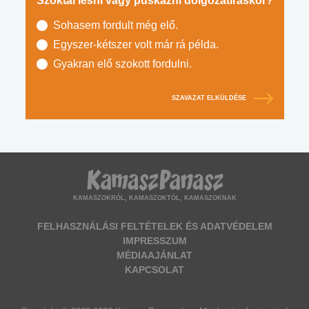
Szoktál lesni vagy puskázni dolgozatíráskor?
Sohasem fordult még elő.
Egyszer-kétszer volt már rá példa.
Gyakran elő szokott fordulni.
SZAVAZAT ELKÜLDÉSE
KAMASZOKRÓL, KAMASZOKTÓL, KAMASZOKNAK
FELHASZNÁLÁSI FELTÉTELEK ÉS ADATVÉDELEM
IMPRESSZUM
MÉDIAAJÁNLAT
KAPCSOLAT