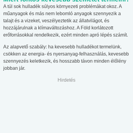
A túl sok hulladék súlyos környezeti problémákat okoz. A
műanyagok és más nem lebomló anyagok szennyezik a
talajt és a vizeket, veszélyeztetik az állatvilágot, és
hozzájárulnak a klímaváltozáshoz. A Föld korlátozott
erőforrásokkal rendelkezik, ezért minden apró lépés számít.
Az alapvető szabály: ha kevesebb hulladékot termelünk,
csökken az energia- és nyersanyag-felhasználás, kevesebb
szennyezés keletkezik, és hosszabb távon minden élőlény
jobban jár.
Hirdetés