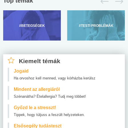
Top témák
#BETEGSÉGEK
#TESTI PROBLÉMÁK
Kiemelt témák
Jogaid
Ha orvoshoz kell menned, vagy kórházba kerülsz
Mindent az allergiáról
Szénanátha? Ételallergia? Tudj meg többet!
Győzd le a stresszt!
Tippek, hogy túljuss a feszült helyzeteken.
Elsősegély tudásteszt