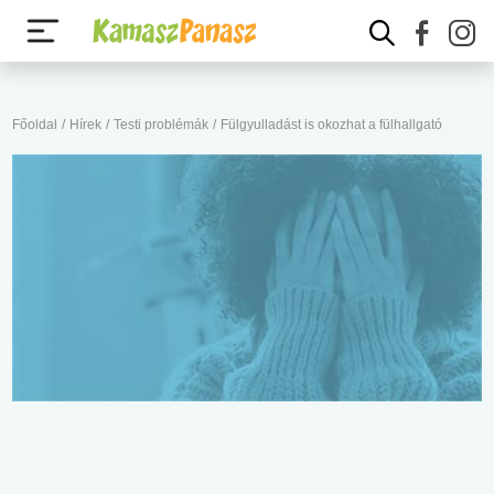
Főoldal
/
Hírek
/
Testi problémák
/
Fülgyulladást is okozhat a fülhallgató