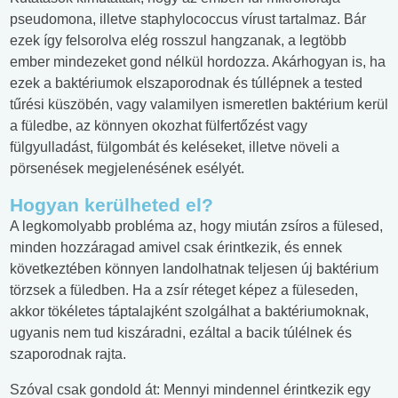
pseudomona, illetve staphylococcus vírust tartalmaz. Bár
ezek így felsorolva elég rosszul hangzanak, a legtöbb
ember mindezeket gond nélkül hordozza. Akárhogyan is, ha
ezek a baktériumok elszaporodnak és túllépnek a tested
tűrési küszöbén, vagy valamilyen ismeretlen baktérium kerül
a füledbe, az könnyen okozhat fülfertőzést vagy
fülgyulladást, fülgombát és keléseket, illetve növeli a
pörsenések megjelenésének esélyét.
Hogyan kerülheted el?
A legkomolyabb probléma az, hogy miután zsíros a fülesed,
minden hozzáragad amivel csak érintkezik, és ennek
következtében könnyen landolhatnak teljesen új baktérium
törzsek a füledben. Ha a zsír réteget képez a füleseden,
akkor tökéletes táptalajként szolgálhat a baktériumoknak,
ugyanis nem tud kiszáradni, ezáltal a bacik túlélnek és
szaporodnak rajta.
Szóval csak gondold át: Mennyi mindennel érintkezik egy