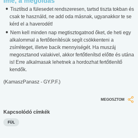
Íme, a megoldás
Tisztítsd a fülesedet rendszeresen, tartsd tiszta tokban és
csak te használd, ne add oda másnak, ugyanakkor te se
kérd el a haverodét!
Nem kell minden nap megtisztogatnod őket, de heti egy
alkalommal a fertőtlenítésük segít csökkenteni a
zsírréteget, illetve bacik mennyiségét. Ha muszáj
megosztanod valakivel, akkor fertőtlenítsd előtte és utána
is! Erre alkalmasak lehetnek a hordozhat fertőtlenítő
kendők.
(KamaszPanasz - GY.P.F.)
MEGOSZTOM
Kapcsolódó címkék
FÜL