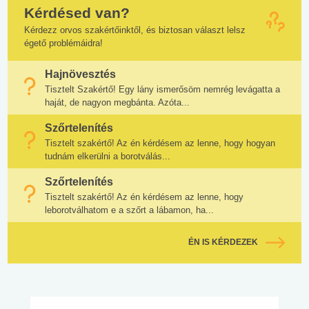
Kérdésed van?
Kérdezz orvos szakértőinktől, és biztosan választ lelsz
égető problémáidra!
Hajnövesztés
Tisztelt Szakértő! Egy lány ismerősöm nemrég levágatta a
haját, de nagyon megbánta. Azóta...
Szőrtelenítés
Tisztelt szakértő! Az én kérdésem az lenne, hogy hogyan
tudnám elkerülni a borotválás...
Szőrtelenítés
Tisztelt szakértő! Az én kérdésem az lenne, hogy
leborotválhatom e a szőrt a lábamon, ha...
ÉN IS KÉRDEZEK