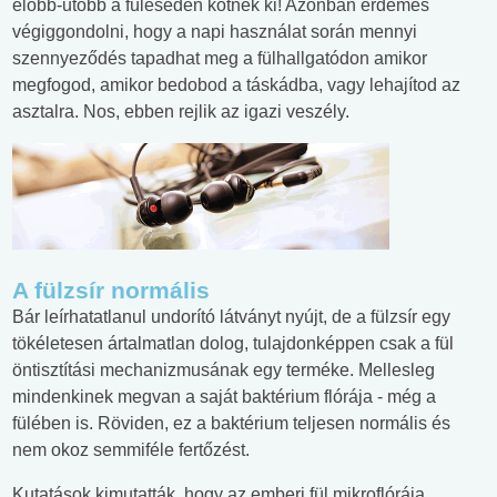
előbb-utóbb a füleseden kötnek ki! Azonban érdemes
végiggondolni, hogy a napi használat során mennyi
szennyeződés tapadhat meg a fülhallgatódon amikor
megfogod, amikor bedobod a táskádba, vagy lehajítod az
asztalra. Nos, ebben rejlik az igazi veszély.
A fülzsír normális
Bár leírhatatlanul undorító látványt nyújt, de a fülzsír egy
tökéletesen ártalmatlan dolog, tulajdonképpen csak a fül
öntisztítási mechanizmusának egy terméke. Mellesleg
mindenkinek megvan a saját baktérium flórája - még a
fülében is. Röviden, ez a baktérium teljesen normális és
nem okoz semmiféle fertőzést.
Kutatások kimutatták, hogy az emberi fül mikroflórája