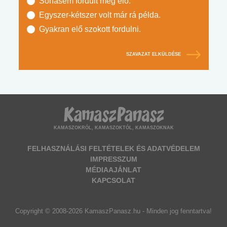
Sohasem fordult még elő.
Egyszer-kétszer volt már rá példa.
Gyakran elő szokott fordulni.
SZAVAZAT ELKÜLDÉSE
KAMASZOKRÓL, KAMASZOKTÓL, KAMASZOKNAK
FELHASZNÁLÁSI FELTÉTELEK ÉS ADATVÉDELEM
IMPRESSZUM
MÉDIAAJÁNLAT
KAPCSOLAT
Copyright © 2008-2026 KamaszPanasz.hu - Minden jog fenntartva!