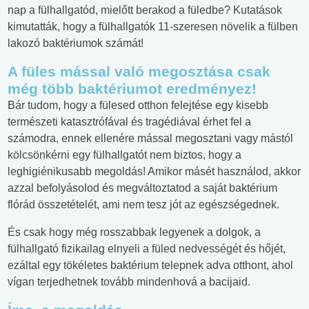
nap a fülhallgatód, mielőtt berakod a füledbe? Kutatások
kimutatták, hogy a fülhallgatók 11-szeresen növelik a fülben
lakozó baktériumok számát!
A füles mással való megosztása csak
még több baktériumot eredményez!
Bár tudom, hogy a fülesed otthon felejtése egy kisebb
természeti katasztrófával és tragédiával érhet fel a
számodra, ennek ellenére mással megosztani vagy mástól
kölcsönkérni egy fülhallgatót nem biztos, hogy a
leghigiénikusabb megoldás! Amikor másét használod, akkor
azzal befolyásolod és megváltoztatod a saját baktérium
flórád összetételét, ami nem tesz jót az egészségednek.
És csak hogy még rosszabbak legyenek a dolgok, a
fülhallgató fizikailag elnyeli a füled nedvességét és hőjét,
ezáltal egy tökéletes baktérium telepnek adva otthont, ahol
vígan terjedhetnek tovább mindenhová a bacijaid.