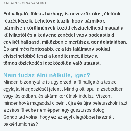
2 PERCES OLVASÁSI IDŐ
Fülhallgató, füles - bárhogy is nevezzük őket, életünk
részét képzik. Lehetővé teszik, hogy bármikor,
bármilyen körülmények között elszigetelhesd magad a
külvilágtól és a kedvenc zenédet vagy podcastjaid
egyikét hallgasd, miközben elmerülsz a gondolataidban.
És ami még fontosabb, ez a kis találmány sokkal
elviselhetőbbé teszi a konditermet, illetve a
tömegközlekedési eszközökön való utazást.
Nem tudsz élni nélküle, igaz?
Minden bizonnyal te is úgy érzed, a fülhallgató a tested
egyfajta kiterjesztését jelenti. Mindig ott lapul a zsebedben
vagy táskádban, és akármikor útnak indulsz. Viszont
mindenhová magaddal cipelni, újra és újra beletuszkolni azt
a zsíros füledbe nem éppen egy gusztusos dolog.
Gondoltad volna, hogy ez az egyik legtöbbet használt
baktériumforrás?