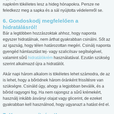
napkrém tökéletes lesz a hideg hónapokra. Persze ne
feledkezz meg a sapka és a sál nyújtotta védelemről se.
6. Gondoskodj megfelelően a
hidratálásról!
Bár a legtöbben hozzászoktak ahhoz, hogy naponta
egyszer hidratálnak, nem árthat gyakrabban csinálni. Sőt az
az igazság, hogy télen határozottan megéri. Csinálj naponta
gyengéd hámlasztást tej- vagy szalicilsav segítségével,
valamint sűrű
hidratálókrém
használatával. Ezután szükség
szerint alkalmazd újra a hidratálót.
Akár napi három alkalom is tökéletes lehet számodra, de az
is lehet, hogy a bőrödnek három óránként frissítésre van
szükségre. Csináld úgy, ahogy a legjobban beválik, és a
bőröd ragyogni fog. Ha nem rajongsz a sűrű krémekért,
használj inkább ásványi olajat vagy glicerint, de ezeket
gyakrabban kell használnod, hogy ugyanazt a hatást érd el.