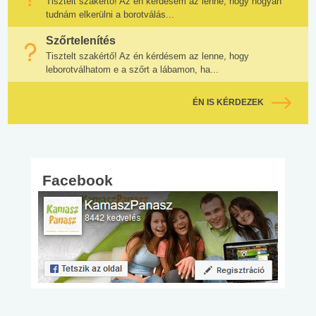
Tisztelt szakértő! Az én kérdésem az lenne, hogy hogyan
tudnám elkerülni a borotválás...
Szőrtelenítés
Tisztelt szakértő! Az én kérdésem az lenne, hogy
leborotválhatom e a szőrt a lábamon, ha...
ÉN IS KÉRDEZEK
Facebook