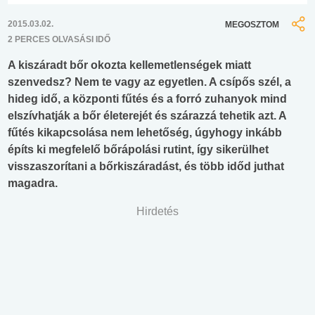
2015.03.02.
MEGOSZTOM
2 PERCES OLVASÁSI IDŐ
A kiszáradt bőr okozta kellemetlenségek miatt
szenvedsz? Nem te vagy az egyetlen. A csípős szél, a
hideg idő, a központi fűtés és a forró zuhanyok mind
elszívhatják a bőr életerejét és szárazzá tehetik azt. A
fűtés kikapcsolása nem lehetőség, úgyhogy inkább
építs ki megfelelő bőrápolási rutint, így sikerülhet
visszaszorítani a bőrkiszáradást, és több időd juthat
magadra.
Hirdetés