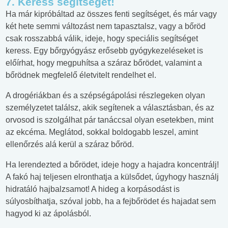
7. Keress segítséget!
Ha már kipróbáltad az összes fenti segítséget, és már vagy
két hete semmi változást nem tapasztalsz, vagy a bőröd
csak rosszabbá válik, ideje, hogy speciális segítséget
keress. Egy bőrgyógyász erősebb gyógykezeléseket is
előírhat, hogy megpuhítsa a száraz bőrödet, valamint a
bőrödnek megfelelő életvitelt rendelhet el.
A drogériákban és a szépségápolási részlegeken olyan
személyzetet találsz, akik segítenek a választásban, és az
orvosod is szolgálhat pár tanáccsal olyan esetekben, mint
az ekcéma. Meglátod, sokkal boldogabb leszel, amint
ellenőrzés alá kerül a száraz bőröd.
Ha lerendezted a bőrödet, ideje hogy a hajadra koncentrálj!
A fakó haj teljesen elronthatja a külsődet, úgyhogy használj
hidratáló hajbalzsamot! A hideg a korpásodást is
súlyosbíthatja, szóval jobb, ha a fejbőrödet és hajadat sem
hagyod ki az ápolásból.