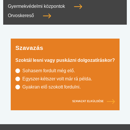
Gyermekvédelmi központok
Orvoskereső
Szavazás
Szoktál lesni vagy puskázni dolgozatíráskor?
Sohasem fordult még elő.
Egyszer-kétszer volt már rá példa.
Gyakran elő szokott fordulni.
SZAVAZAT ELKÜLDÉSE