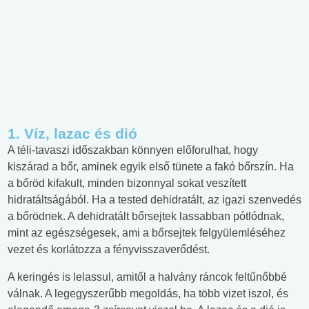
1. Víz, lazac és dió
A téli-tavaszi időszakban könnyen előforulhat, hogy
kiszárad a bőr, aminek egyik első tünete a fakó bőrszín. Ha
a bőröd kifakult, minden bizonnyal sokat veszített
hidratáltságából. Ha a tested dehidratált, az igazi szenvedés
a bőrödnek. A dehidratált bőrsejtek lassabban pótlódnak,
mint az egészségesek, ami a bőrsejtek felgyülemléséhez
vezet és korlátozza a fényvisszaverődést.
A keringés is lelassul, amitől a halvány ráncok feltűnőbbé
válnak. A legegyszerűbb megoldás, ha több vizet iszol, és