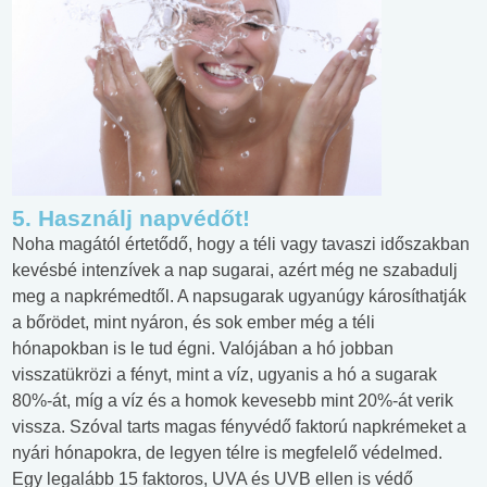
5. Használj napvédőt!
Noha magától értetődő, hogy a téli vagy tavaszi időszakban
kevésbé intenzívek a nap sugarai, azért még ne szabadulj
meg a napkrémedtől. A napsugarak ugyanúgy károsíthatják
a bőrödet, mint nyáron, és sok ember még a téli
hónapokban is le tud égni. Valójában a hó jobban
visszatükrözi a fényt, mint a víz, ugyanis a hó a sugarak
80%-át, míg a víz és a homok kevesebb mint 20%-át verik
vissza. Szóval tarts magas fényvédő faktorú napkrémeket a
nyári hónapokra, de legyen télre is megfelelő védelmed.
Egy legalább 15 faktoros, UVA és UVB ellen is védő