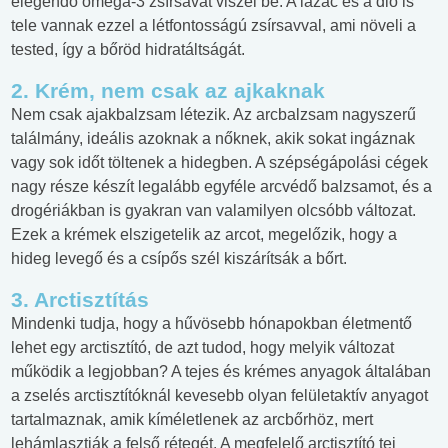
elegendő omega-3 zsírsavat viszel be. A lazac és a dió is
tele vannak ezzel a létfontosságú zsírsavval, ami növeli a
tested, így a bőröd hidratáltságát.
2. Krém, nem csak az ajkaknak
Nem csak ajakbalzsam létezik. Az arcbalzsam nagyszerű
találmány, ideális azoknak a nőknek, akik sokat ingáznak
vagy sok időt töltenek a hidegben. A szépségápolási cégek
nagy része készít legalább egyféle arcvédő balzsamot, és a
drogériákban is gyakran van valamilyen olcsóbb változat.
Ezek a krémek elszigetelik az arcot, megelőzik, hogy a
hideg levegő és a csípős szél kiszárítsák a bőrt.
3. Arctisztítás
Mindenki tudja, hogy a hűvösebb hónapokban életmentő
lehet egy arctisztító, de azt tudod, hogy melyik változat
működik a legjobban? A tejes és krémes anyagok általában
a zselés arctisztítóknál kevesebb olyan felületaktív anyagot
tartalmaznak, amik kíméletlenek az arcbőrhöz, mert
lehámlasztják a felső rétegét. A megfelelő arctisztító tej