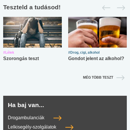
Teszteld a tudásod!
#Lélek
#Drog, cigi, alkohol
Szorongás teszt
Gondot jelent az alkohol?
MÉG TÖBB TESZT
Ha baj van...
Drogambulanciák
Lelkisegély-szolgálatok