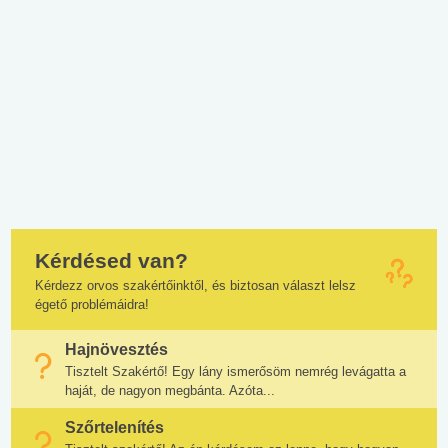
Kérdésed van?
Kérdezz orvos szakértőinktől, és biztosan választ lelsz
égető problémáidra!
Hajnövesztés
Tisztelt Szakértő! Egy lány ismerősöm nemrég levágatta a
haját, de nagyon megbánta. Azóta...
Szőrtelenítés