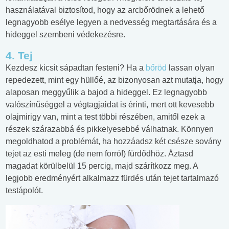
használatával biztosítod, hogy az arcbőrödnek a lehető
legnagyobb esélye legyen a nedvesség megtartására és a
hideggel szembeni védekezésre.
4. Tej
Kezdesz kicsit sápadtan festeni? Ha a
bőröd
lassan olyan
repedezett, mint egy hüllőé, az bizonyosan azt mutatja, hogy
alaposan meggyűlik a bajod a hideggel. Ez legnagyobb
valószínűséggel a végtagjaidat is érinti, mert ott kevesebb
olajmirigy van, mint a test többi részében, amitől ezek a
részek szárazabbá és pikkelyesebbé válhatnak. Könnyen
megoldhatod a problémát, ha hozzáadsz két csésze sovány
tejet az esti meleg (de nem forró!) fürdődhöz. Áztasd
magadat körülbelül 15 percig, majd szárítkozz meg. A
legjobb eredményért alkalmazz fürdés után tejet tartalmazó
testápolót.