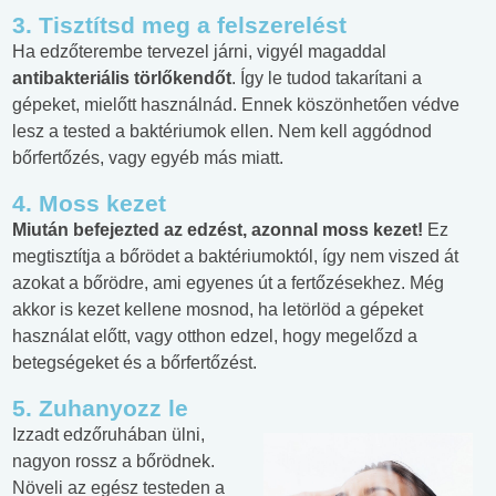
3. Tisztítsd meg a felszerelést
Ha edzőterembe tervezel járni, vigyél magaddal
antibakteriális törlőkendőt
. Így le tudod takarítani a
gépeket, mielőtt használnád. Ennek köszönhetően védve
lesz a tested a baktériumok ellen. Nem kell aggódnod
bőrfertőzés, vagy egyéb más miatt.
4. Moss kezet
Miután befejezted az edzést, azonnal moss kezet!
Ez
megtisztítja a bőrödet a baktériumoktól, így nem viszed át
azokat a bőrödre, ami egyenes út a fertőzésekhez. Még
akkor is kezet kellene mosnod, ha letörlöd a gépeket
használat előtt, vagy otthon edzel, hogy megelőzd a
betegségeket és a bőrfertőzést.
5. Zuhanyozz le
Izzadt edzőruhában ülni,
nagyon rossz a bőrödnek.
Növeli az egész testeden a