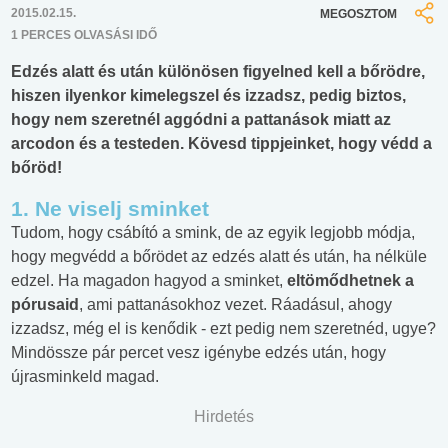
2015.02.15.
MEGOSZTOM
1 PERCES OLVASÁSI IDŐ
Edzés alatt és után különösen figyelned kell a bőrödre,
hiszen ilyenkor kimelegszel és izzadsz, pedig biztos,
hogy nem szeretnél aggódni a pattanások miatt az
arcodon és a testeden. Kövesd tippjeinket, hogy védd a
bőröd!
1. Ne viselj sminket
Tudom, hogy csábító a smink, de az egyik legjobb módja,
hogy megvédd a bőrödet az edzés alatt és után, ha nélküle
edzel. Ha magadon hagyod a sminket,
eltömődhetnek a
pórusaid
, ami pattanásokhoz vezet. Ráadásul, ahogy
izzadsz, még el is kenődik - ezt pedig nem szeretnéd, ugye?
Mindössze pár percet vesz igénybe edzés után, hogy
újrasminkeld magad.
Hirdetés