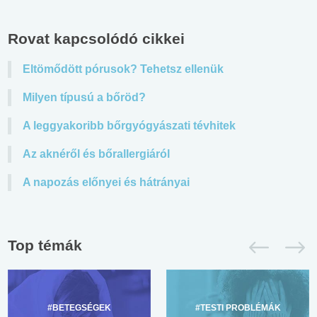
Rovat kapcsolódó cikkei
Eltömődött pórusok? Tehetsz ellenük
Milyen típusú a bőröd?
A leggyakoribb bőrgyógyászati tévhitek
Az aknéről és bőrallergiáról
A napozás előnyei és hátrányai
Top témák
#BETEGSÉGEK
#TESTI PROBLÉMÁK