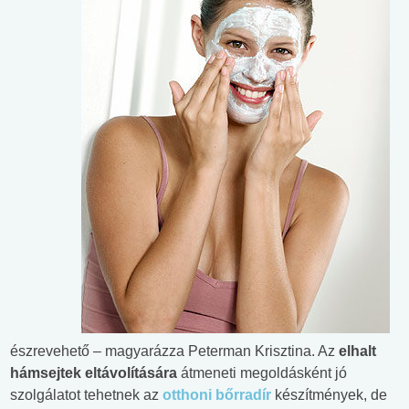
észrevehető – magyarázza Peterman Krisztina. Az
elhalt
hámsejtek eltávolítására
átmeneti megoldásként jó
szolgálatot tehetnek az
otthoni bőrradír
készítmények, de