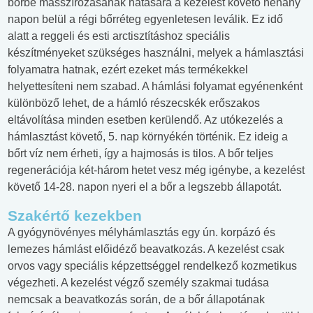
bőrbe masszírozásának hatására a kezelést követő néhány
napon belül a régi bőrréteg egyenletesen leválik. Ez idő
alatt a reggeli és esti arctisztításhoz speciális
készítményeket szükséges használni, melyek a hámlasztási
folyamatra hatnak, ezért ezeket más termékekkel
helyettesíteni nem szabad. A hámlási folyamat egyénenként
különböző lehet, de a hámló részecskék erőszakos
eltávolítása minden esetben kerülendő. Az utókezelés a
hámlasztást követő, 5. nap környékén történik. Ez ideig a
bőrt víz nem érheti, így a hajmosás is tilos. A bőr teljes
regenerációja két-három hetet vesz még igénybe, a kezelést
követő 14-28. napon nyeri el a bőr a legszebb állapotát.
Szakértő kezekben
A gyógynövényes mélyhámlasztás egy ún. korpázó és
lemezes hámlást előidéző beavatkozás. A kezelést csak
orvos vagy speciális képzettséggel rendelkező kozmetikus
végezheti. A kezelést végző személy szakmai tudása
nemcsak a beavatkozás során, de a bőr állapotának