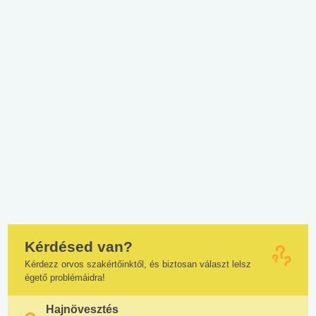
Kérdésed van?
Kérdezz orvos szakértőinktől, és biztosan választ lelsz
égető problémáidra!
Hajnövesztés