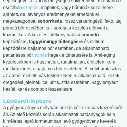
segítségével a ráncok mélysége csökkenthető. Fiatalabbak
esetében
szeplők
, májfoltok, vagy bőrhibák kezelésére
ajánlott, de látványos eredményeket érhetünk el
megvastagodott,
seborrheás
, rossz vérkeringésű, fakó, tág
pórusú bőr esetében is – sorolja a kezelés előnyeit a
kozmetikus. A kezelés jótékony hatású
comedó
képződésre
, faggyúmirigy túltengésre
és millium
képződésre hajlamos bőr esetében, de alkalmazható
pattanásos bőr,
acnés
hegek eltüntetésére is. Anti-aging
kezelésekben is használjuk, rugalmatlan, élettelen, korai
ráncképződésre hajlamos bőr esetében. A mélyhámlasztás
az arcbőr mellett más testrészeken is alkalmazható: kezek
öregedési jeleinek, cellulitis, stria esetében, vagy ernyedt
hasfal, kar és combon feszesítésre.
Lépésről-lépésre
A gyógynövényes mélyhámlasztás két alkalmas kezelésből
áll. Az első kezelés során alkalmazott hatóanyagok és a
kíméletes, apró formátumban lévő gyógynövény keverék