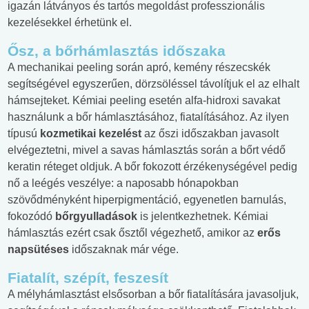
igazán látványos és tartós megoldást professzionális
kezelésekkel érhetünk el.
Ősz, a bőrhámlasztás időszaka
A mechanikai peeling során apró, kemény részecskék
segítségével egyszerűen, dörzsöléssel távolítjuk el az elhalt
hámsejteket. Kémiai peeling esetén alfa-hidroxi savakat
használunk a bőr hámlasztásához, fiatalításához. Az ilyen
típusú
kozmetikai kezelést
az őszi időszakban javasolt
elvégeztetni, mivel a savas hámlasztás során a bőrt védő
keratin réteget oldjuk. A bőr fokozott érzékenységével pedig
nő a leégés veszélye: a naposabb hónapokban
szövődményként hiperpigmentáció, egyenetlen barnulás,
fokozódó
bőrgyulladások
is jelentkezhetnek. Kémiai
hámlasztás ezért csak ősztől végezhető, amikor az
erős
napsütéses
időszaknak már vége.
Fiatalít, szépít, feszesít
A mélyhámlasztást elsősorban a bőr fiatalítására javasoljuk,