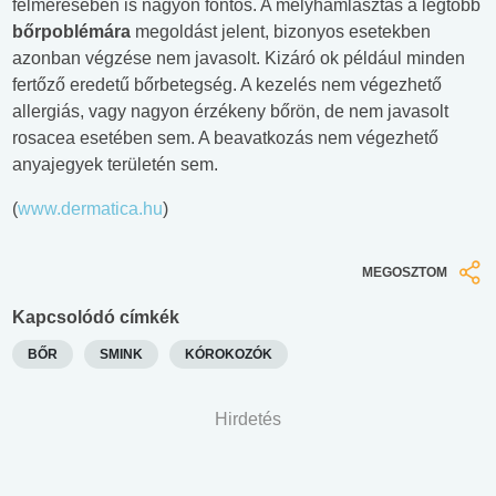
felmérésében is nagyon fontos. A mélyhámlasztás a legtöbb
bőrpoblémára
megoldást jelent, bizonyos esetekben
azonban végzése nem javasolt. Kizáró ok például minden
fertőző eredetű bőrbetegség. A kezelés nem végezhető
allergiás, vagy nagyon érzékeny bőrön, de nem javasolt
rosacea esetében sem. A beavatkozás nem végezhető
anyajegyek területén sem.
(
www.dermatica.hu
)
MEGOSZTOM
Kapcsolódó címkék
BŐR
SMINK
KÓROKOZÓK
Hirdetés