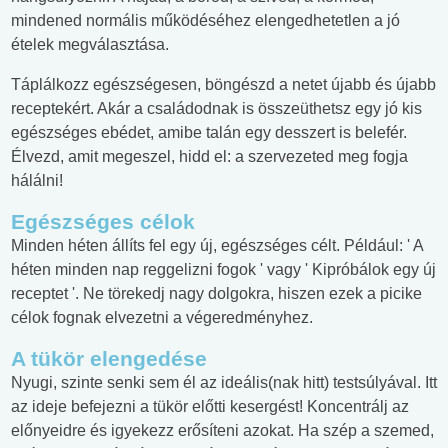
mindened normális működéséhez elengedhetetlen a jó
ételek megválasztása.
Táplálkozz egészségesen, böngészd a netet újabb és újabb
receptekért. Akár a családodnak is összeüthetsz egy jó kis
egészséges ebédet, amibe talán egy desszert is belefér.
Élvezd, amit megeszel, hidd el: a szervezeted meg fogja
hálálni!
Egészséges célok
Minden héten állíts fel egy új, egészséges célt. Például: ' A
héten minden nap reggelizni fogok ' vagy ' Kipróbálok egy új
receptet '. Ne törekedj nagy dolgokra, hiszen ezek a picike
célok fognak elvezetni a végeredményhez.
A tükör elengedése
Nyugi, szinte senki sem él az ideális(nak hitt) testsúlyával. Itt
az ideje befejezni a tükör előtti kesergést! Koncentrálj az
előnyeidre és igyekezz erősíteni azokat. Ha szép a szemed,