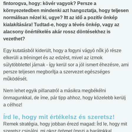
fintorogva, hogy: kövér vagyok? Persze a
környezetedben mindenki azt hangoztatja, hogy teljesen
normálisan nézel ki, ugye? Itt az idő a pozitív önkép
kialakítására! Tudtad-e, hogy a tévés önkép, vagy az
alacsony önértékelés akár rossz döntésekhez is
vezethet?
Egy kutatásból kiderült, hogy a fogyni vágyó nők jó része
elkerüli a tréninget és az edzést, mivel az izmok
súlytöbblettel járnak - így kerül sor a jól ismert éhezésre, ami
persze teljesen megborítja a szervezet egészséges
működését.
Nem lehet egyik pillanatról a másikra megbékélni
önmagunkkal, de íme, pár tipp ahhoz, hogy közelebb kerülj
a célhoz!
Írd le, hogy mit értékelsz és szeretsz!
Remek stratégia, hogy jobban érezd magad: Írd le, hogy mit
szeretsz csinálni, mi okoz örömet (mozi a barátokkal,