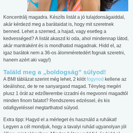
Koncentrálj magadra. Készíts listát a jó tulajdonságaiddal,
akár kérdezd meg a barátaidat is, hogy mit szeretnek
benned. Lehet a szemed, a hajad, vagy esetleg a
kedvességed? A listát akaszd ki oda, ahol mindennap látod,
akár mantraként és is mondhatod magadnak. Hidd el, az
igaz barátok nem a 36-os álomméretedért fognak szeretni,
hanem azért aki vagy!)
Találd meg a „boldogság” súlyod!
A BMI táblázat szerint még lehet, 2 kilót
fogynod
kellene az
ideálishoz, de te ne sanyargasd magad. Tényleg megéri
plusz 1 órát az edzőterembe izzadni és megvonni magadtól
minden finom falatot? Rendszeres edzéssel, és kis
odafigyeléssel megtarthatod súlyod.
Extra tipp: Hagyd el a mérleget és használd a ruhákat!
Legyen a cél mondjuk, hogy a tavalyi ruhád ugyanolyan jól