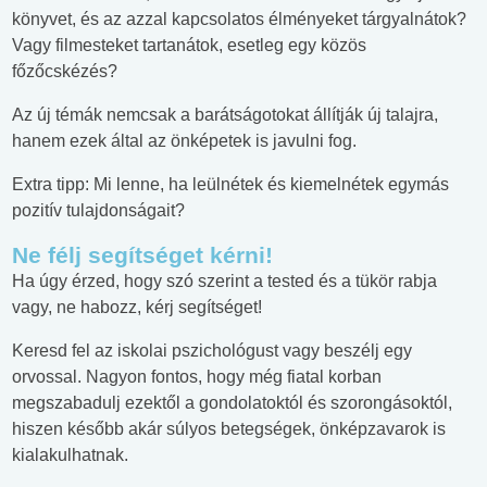
könyvet, és az azzal kapcsolatos élményeket tárgyalnátok?
Vagy filmesteket tartanátok, esetleg egy közös
főzőcskézés?
Az új témák nemcsak a barátságotokat állítják új talajra,
hanem ezek által az önképetek is javulni fog.
Extra tipp: Mi lenne, ha leülnétek és kiemelnétek egymás
pozitív tulajdonságait?
Ne félj segítséget kérni!
Ha úgy érzed, hogy szó szerint a tested és a tükör rabja
vagy, ne habozz, kérj segítséget!
Keresd fel az iskolai pszichológust vagy beszélj egy
orvossal. Nagyon fontos, hogy még fiatal korban
megszabadulj ezektől a gondolatoktól és szorongásoktól,
hiszen később akár súlyos betegségek, önképzavarok is
kialakulhatnak.