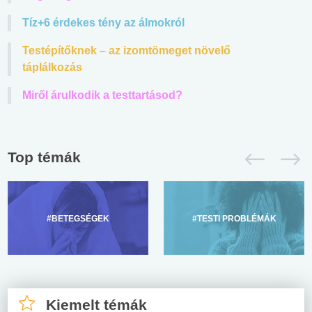
Tíz+6 érdekes tény az álmokról
Testépítőknek – az izomtömeget növelő
táplálkozás
Miről árulkodik a testtartásod?
Top témák
#BETEGSÉGEK
#TESTI PROBLÉMÁK
Kiemelt témák