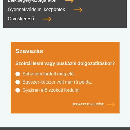
Lelkisegély-szolgálatok
Gyermekvédelmi központok
Orvoskereső
Szavazás
Szoktál lesni vagy puskázni dolgozatíráskor?
Sohasem fordult még elő.
Egyszer-kétszer volt már rá példa.
Gyakran elő szokott fordulni.
SZAVAZAT ELKÜLDÉSE