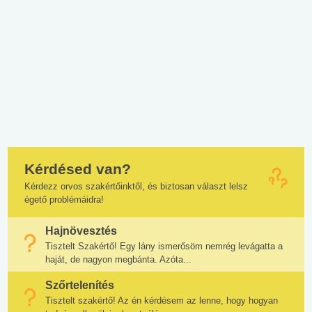
Kérdésed van?
Kérdezz orvos szakértőinktől, és biztosan választ lelsz
égető problémáidra!
Hajnövesztés
Tisztelt Szakértő! Egy lány ismerősöm nemrég levágatta a
haját, de nagyon megbánta. Azóta...
Szőrtelenítés
Tisztelt szakértő! Az én kérdésem az lenne, hogy hogyan