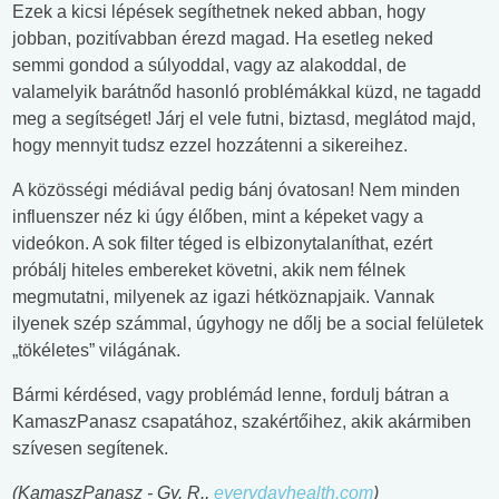
Ezek a kicsi lépések segíthetnek neked abban, hogy
jobban, pozitívabban érezd magad. Ha esetleg neked
semmi gondod a súlyoddal, vagy az alakoddal, de
valamelyik barátnőd hasonló problémákkal küzd, ne tagadd
meg a segítséget! Járj el vele futni, biztasd, meglátod majd,
hogy mennyit tudsz ezzel hozzátenni a sikereihez.
A közösségi médiával pedig bánj óvatosan! Nem minden
influenszer néz ki úgy élőben, mint a képeket vagy a
videókon. A sok filter téged is elbizonytalaníthat, ezért
próbálj hiteles embereket követni, akik nem félnek
megmutatni, milyenek az igazi hétköznapjaik. Vannak
ilyenek szép számmal, úgyhogy ne dőlj be a social felületek
„tökéletes” világának.
Bármi kérdésed, vagy problémád lenne, fordulj bátran a
KamaszPanasz csapatához, szakértőihez, akik akármiben
szívesen segítenek.
(KamaszPanasz - Gy. R.,
everydayhealth.com
)