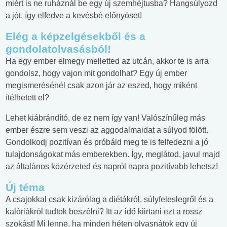
miért is ne ruháznál be egy új szemhéjtusba? Hangsúlyozd
a jót, így elfedve a kevésbé előnyöset!
Elég a képzelgésekből és a
gondolatolvasásból!
Ha egy ember elmegy melletted az utcán, akkor te is arra
gondolsz, hogy vajon mit gondolhat? Egy új ember
megismerésénél csak azon jár az eszed, hogy miként
ítélhetett el?
Lehet kiábrándító, de ez nem így van! Valószínűleg más
ember észre sem veszi az aggodalmaidat a súlyod fölött.
Gondolkodj pozitívan és próbáld meg te is felfedezni a jó
tulajdonságokat más emberekben. Így, meglátod, javul majd
az általános közérzeted és napról napra pozitívabb lehetsz!
Új téma
A csajokkal csak kizárólag a diétákról, súlyfeleslegről és a
kalóriákról tudtok beszélni? Itt az idő kiirtani ezt a rossz
szokást! Mi lenne, ha minden héten olvasnátok egy új