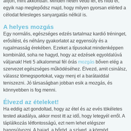
álljon, mint akkoriban. Minden héten vedd fel, és hidd el,
egyik nap meglepődsz majd, hogy milyen gyorsan elérted a
célodat felesleges sanyargatás nélkül is.
A helyes mozgás
Egy normális, egészséges edzés tartalmaz kardió tréninget,
erősítést, és néhány gyakorlatot az egyensúly és a
rugalmasság érekében. Ezeket a típusokat mindenképpen
kombináld, soha ne hagyd, hogy az edzések egyoldalúvá
váljanak! Heti 5 alkalommal fél órás
mozgás
bőven elég a
szervezet egészséges működéséhez. Élvezd, amit csinálsz,
válassz tömegsportokat, vagy menj el a barátaiddal
teniszezni. Jó társaságban jobban esik a mozgás, és
könnyebben is fog menni.
Élvezd az ételeket!
Ha eddig azt gondoltad, hogy az étel és az evés tökéletes
tested akadálya, akkor most itt az idő, hogy letegyél erről. A
táplálkozás létfontosságú, ezt nem lehet elégszer
hangsúlyozni. A hajad, a bőröd, a szíved, a körmöd,