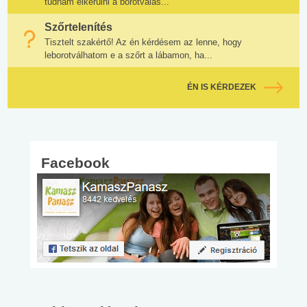
tudnám elkerülni a borotválás...
Szőrtelenítés
Tisztelt szakértő! Az én kérdésem az lenne, hogy
leborotválhatom e a szőrt a lábamon, ha...
ÉN IS KÉRDEZEK
Facebook