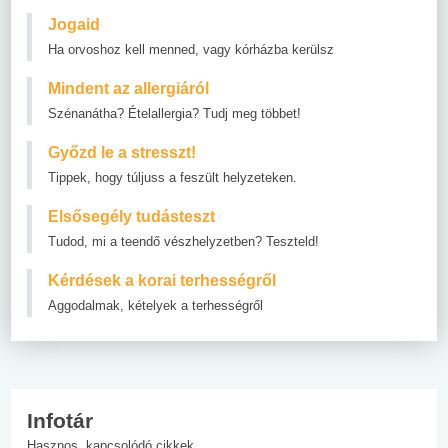
Jogaid
Ha orvoshoz kell menned, vagy kórházba kerülsz
Mindent az allergiáról
Szénanátha? Ételallergia? Tudj meg többet!
Győzd le a stresszt!
Tippek, hogy túljuss a feszült helyzeteken.
Elsősegély tudásteszt
Tudod, mi a teendő vészhelyzetben? Teszteld!
Kérdések a korai terhességről
Aggodalmak, kételyek a terhességről
Infotár
Hasznos, kapcsolódó cikkek