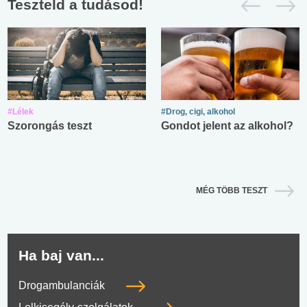
Teszteld a tudásod!
#Lélek
#Drog, cigi, alkohol
Szorongás teszt
Gondot jelent az alkohol?
MÉG TÖBB TESZT
Ha baj van...
Drogambulanciák