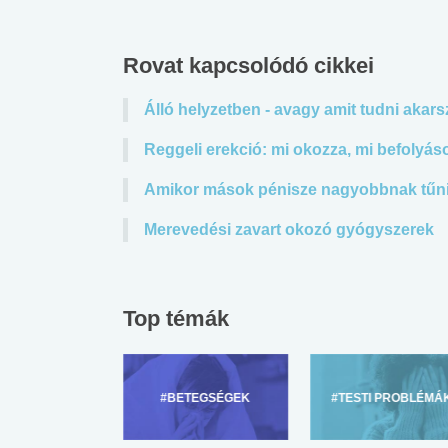
Rovat kapcsolódó cikkei
Álló helyzetben - avagy amit tudni akars
Reggeli erekció: mi okozza, mi befolyás
Amikor mások pénisze nagyobbnak tűnik
Merevedési zavart okozó gyógyszerek
Top témák
ZÜLŐKNEK
#BETEGSÉGEK
#TESTI PROBLÉMÁ