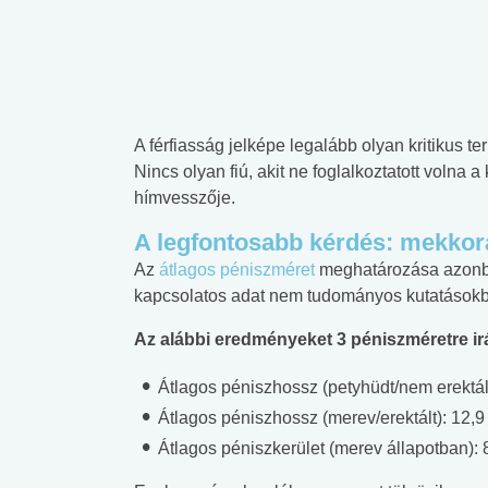
A férfiasság jelképe legalább olyan kritikus te
Nincs olyan fiú, akit ne foglalkoztatott volna 
hímvesszője.
A legfontosabb kérdés: mekkor
Az
átlagos péniszméret
meghatározása azonba
kapcsolatos adat nem tudományos kutatásokbó
Az alábbi eredményeket 3 péniszméretre irá
Átlagos péniszhossz (petyhüdt/nem erektált
Átlagos péniszhossz (merev/erektált): 12,9
Átlagos péniszkerület (merev állapotban): 