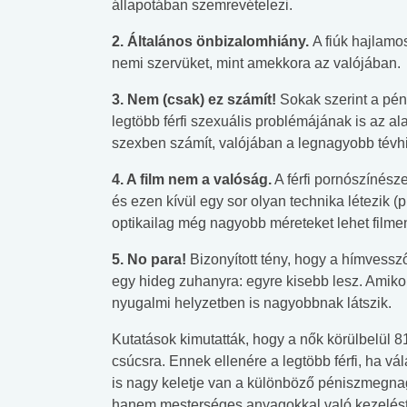
állapotában szemrevételezi.
2. Általános önbizalomhiány.
A fiúk hajlamo
nemi szervüket, mint amekkora az valójában.
3. Nem (csak) ez számít!
Sokak szerint a pén
legtöbb férfi szexuális problémájának is az al
szexben számít, valójában a legnagyobb tévhi
4. A film nem a valóság.
A férfi pornószínész
és ezen kívül egy sor olyan technika létezik (pl
optikailag még nagyobb méreteket lehet filme
5. No para!
Bizonyított tény, hogy a hímvessz
egy hideg zuhanyra: egyre kisebb lesz. Amikor
nyugalmi helyzetben is nagyobbnak látszik.
Kutatások kimutatták, hogy a nők körülbelül 81
 alkohol
#Zöldövezet
#Betegségek
lent az
Mekkora az ökológiai
Elsősegély
csúcsra. Ennek ellenére a legtöbb férfi, ha v
lábnyomod?
tudásteszt
is nagy keletje van a különböző péniszmegn
hanem mesterséges anyagokkal való kezelést 