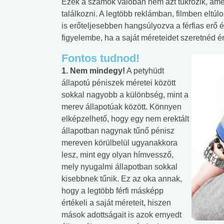
Ezek a számok valóban nem azt tükrözik, amel
találkozni. A legtöbb reklámban, filmben eltúl
is erőteljesebben hangsúlyozva a férfias erő
figyelembe, ha a saját méreteidet szeretnéd ér
Fontos tudnod!
1. Nem mindegy!
A petyhüdt
állapotú péniszek méretei között
sokkal nagyobb a különbség, mint a
merev állapotúak között. Könnyen
elképzelhető, hogy egy nem erektált
állapotban nagynak tűnő pénisz
mereven körülbelül ugyanakkora
lesz, mint egy olyan hímvessző,
mely nyugalmi állapotban sokkal
kisebbnek tűnik. Ez az oka annak,
hogy a legtöbb férfi másképp
értékeli a saját méreteit, hiszen
mások adottságait is azok ernyedt