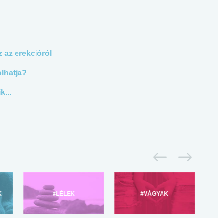
z az erekcióról
olhatja?
...
K
#LÉLEK
#VÁGYAK