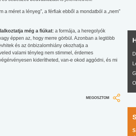
m a méret a lényeg”, a férfiak ebből a mondatból a „nem”
lkoztatja még a fiúkat:
a formája, a heregolyók
, vagy éppen az, hogy merre görbül. Azonban a legtöbb
H
vhitek és az önbizalomhiány okozhatja a
veled valami tényleg nem stimmel, érdemes
D
 végérvényesen kiderítheted, van-e okod aggódni, és mi
L
G
O
MEGOSZTOM
S