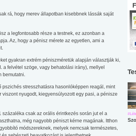
sak rá, hogy merev állapotban kisebbnek lássák saját
isz a legfontosabb része a testnek, ez azonban a
apja. Az, hogy a pénisz mérete az egyetlen, ami a
t.
eket gyakran extrém péniszméretük alapján választják ki,
. a felvétel szöge, vagy behatolási irány), mellyel
Te
n bemutatni.
ő pszichés stresszhatásra hasonlóképpen reagál, mint
 viszont nyugodt, kiegyensúlyozott egy pasi, a pénisze
 százaléka csak az orális érintkezés során jut el a
#Suli, munka
#Suli, munka
#Lél
Angol középfokú
Internet-függőség
Szo
álaszthatna, még nagyobb péniszt kérne magának. Itthon
nyelvvizsga teszt -
teszt
agyobbító módszereknek, melyek nemcsak természetes,
No.42
és sebészeti beavatkozást is jelenthetnek.