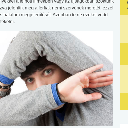
yekkel a felnőtt filmekben vagy az újságokban szoktunk
ozva jelenítik meg a férfiak nemi szervének méretét, ezzel
 és hatalom megjelenítését. Azonban te ne ezeket vedd
tékelni.