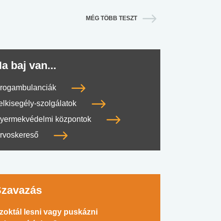
MÉG TÖBB TESZT
a baj van...
rogambulanciák
elkisegély-szolgálatok
yermekvédelmi központok
rvoskereső
Szavazás
zoktál lesni vagy puskázni