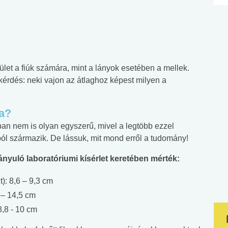
rület a fiúk számára, mint a lányok esetében a mellek.
a kérdés: neki vajon az átlaghoz képest milyen a
a?
n nem is olyan egyszerű, mivel a legtöbb ezzel
l származik. De lássuk, mit mond erről a tudomány!
nyuló laboratóriumi kísérlet keretében mérték:
): 8,6 – 9,3 cm
 – 14,5 cm
8,8 - 10 cm