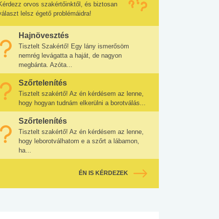
Kérdezz orvos szakértőinktől, és biztosan
választ lelsz égető problémáidra!
Hajnövesztés
Tisztelt Szakértő! Egy lány ismerősöm
nemrég levágatta a haját, de nagyon
megbánta. Azóta...
Szőrtelenítés
Tisztelt szakértő! Az én kérdésem az lenne,
hogy hogyan tudnám elkerülni a borotválás...
Szőrtelenítés
Tisztelt szakértő! Az én kérdésem az lenne,
hogy leborotválhatom e a szőrt a lábamon,
ha...
ÉN IS KÉRDEZEK