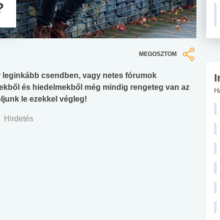
?
MEGOSZTOM
bár leginkább csendben, vagy netes fórumok
I
ekből és hiedelmekből még mindig rengeteg van az
H
ljunk le ezekkel végleg!
Hirdetés