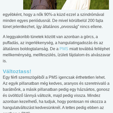
egyébként, hogy a nők 90%-a küzd ezzel a szindrómával
minden egyes periódusnál. De mivel körülbelül 200 fajta
tünet jelentkezhet, így általános „orvosság” nincs ellene.
A leggyakoribb tünetek között van azonban a görcs, a
puffadás, az ingerlékenység, a hangulatingadozás és az
általános boldogtalanság. De a
PMS
miatt továbbá felléphet
mellkeménység, mellfeszülés, ízületi fájdalom és alvászavar
is.
Változtass!
Egy férfi szemszögéből a PMS igencsak érthetetlen lehet.
Az egyik pillanatban még kedves, aranyos és szeretnivaló a
barátnőnk, a másik pillanatban pedig egy házsártos, gonosz
és üvöltöző lánnyá változik, majd pedig vissza. Mindez
azonban kezelhető, ha tudjuk, hogy pontosan mi okozza a
hangulatváltozást kedvesünknél. A tettes pedig ebben az