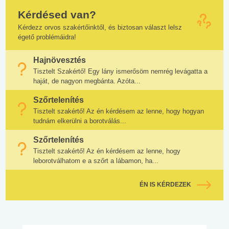
Kérdésed van?
Kérdezz orvos szakértőinktől, és biztosan választ lelsz
égető problémáidra!
Hajnövesztés
Tisztelt Szakértő! Egy lány ismerősöm nemrég levágatta a
haját, de nagyon megbánta. Azóta...
Szőrtelenítés
Tisztelt szakértő! Az én kérdésem az lenne, hogy hogyan
tudnám elkerülni a borotválás...
Szőrtelenítés
Tisztelt szakértő! Az én kérdésem az lenne, hogy
leborotválhatom e a szőrt a lábamon, ha...
ÉN IS KÉRDEZEK