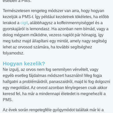
esetben a PMS.
Természetesen rengeteg módszer van arra, hogy hogyan
kezeljük a PMS-t. Így például kezdetnek tökéletes, ha előbb
lerakod a
cigit
, alábbhagysz a koffeinmennyiséggel és a
gyorskajáról is lemondasz. Ha azonban nem bírnád, vagy a
dolog mégsem működne, vezess naplót pár hónapig, így
meg tudsz majd állapítani egy mintát, amely nagy segítség
lehet az orvosod számára, ha további segítséghez
folyamodsz.
Hogyan kezelik?
Ne izgulj, az orvos nem fog semmilyen vérvételt, vagy
egyéb esetleg fájdalmas módszert használni! Meg fogja
hallgatni a problémáidról, panaszaidról, majd ki fog dolgozni
egy megoldást. Az orvost azonban ténylegesen csak akkor
keresd fel, ha már a mindennapi életedet is megnehezíti a
PMS.
Az évek során rengetegféle gyógymódot találtak már ki a