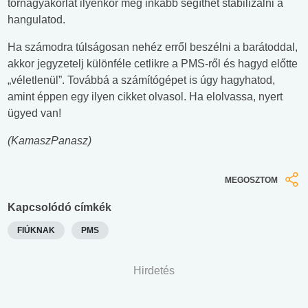
tornagyakorlat ilyenkor még inkább segíthet stabilizálni a
hangulatod.
Ha számodra túlságosan nehéz erről beszélni a barátoddal,
akkor jegyzetelj különféle cetlikre a PMS-ről és hagyd előtte
„véletlenül”. Továbbá a számítógépet is úgy hagyhatod,
amint éppen egy ilyen cikket olvasol. Ha elolvassa, nyert
ügyed van!
(KamaszPanasz)
MEGOSZTOM
Kapcsolódó címkék
FIÚKNAK
PMS
Hirdetés