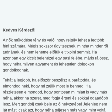
Kedves Kérdező!
A nők működése tény és való, hogy rejtély lehet a legtöbb
férfi számára. Mégis sokszor úgy tesznek, mintha mindenről
tudnának, és nem lehetne előlük eltitkolni semmit. Ha
azonban egy kicsit belenézel egy pasi fejébe, máris rájössz,
hogy néha milyen agyament és lehetetlen dolgokon
gondolkodnak.
Tehát a legjobb, ha először beszélsz a barátoddal és
elmondod neki, hogy mi zajlik most le benned. Ha
részletesen elmondod, hogy pontosan mi miatt is vagy más
néha, akkor ha szeret, meg fogja érteni és sokkal odaadóbb
lesz. Mert gondolj csak bele az ő helyzetébe! Jelenleg nem
lát mást, csak azt, hogy néha teljesen más vagy, mint voltál,