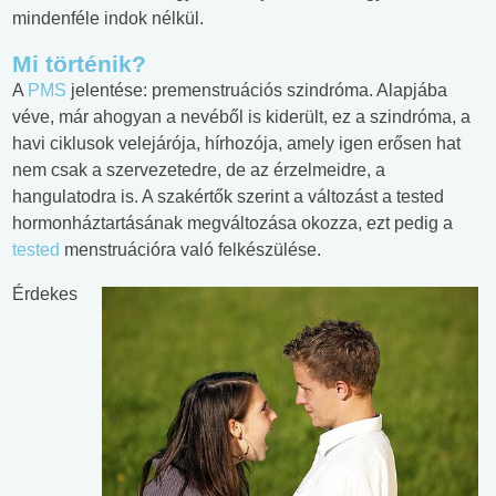
mindenféle indok nélkül.
Mi történik?
A
PMS
jelentése: premenstruációs szindróma. Alapjába
véve, már ahogyan a nevéből is kiderült, ez a szindróma, a
havi ciklusok velejárója, hírhozója, amely igen erősen hat
nem csak a szervezetedre, de az érzelmeidre, a
hangulatodra is. A szakértők szerint a változást a tested
hormonháztartásának megváltozása okozza, ezt pedig a
tested
menstruációra való felkészülése.
Érdekes