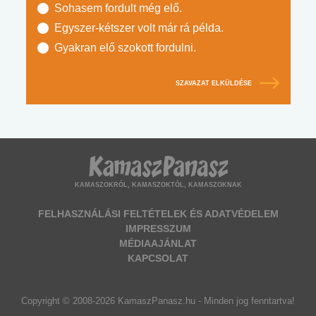
Sohasem fordult még elő.
Egyszer-kétszer volt már rá példa.
Gyakran elő szokott fordulni.
SZAVAZAT ELKÜLDÉSE
KAMASZOKRÓL, KAMASZOKTÓL, KAMASZOKNAK
FELHASZNÁLÁSI FELTÉTELEK ÉS ADATVÉDELEM
IMPRESSZUM
MÉDIAAJÁNLAT
KAPCSOLAT
Copyright © 2008-2026 KamaszPanasz.hu - Minden jog fenntartva!