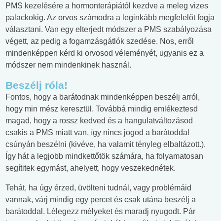
PMS kezelésére a hormonterápiától kezdve a meleg vizes
palackokig. Az orvos számodra a leginkább megfelelőt fogja
választani. Van egy elterjedt módszer a PMS szabályozása
végett, az pedig a fogamzásgátlók szedése. Nos, erről
mindenképpen kérd ki orvosod véleményét, ugyanis ez a
módszer nem mindenkinek használ.
Beszélj róla!
Fontos, hogy a barátodnak mindenképpen beszélj arról,
hogy min mész keresztül. Továbbá mindig emlékeztesd
magad, hogy a rossz kedved és a hangulatváltozásod
csakis a PMS miatt van, így nincs jogod a barátoddal
csúnyán beszélni (kivéve, ha valamit tényleg elbaltázott.).
Így hát a legjobb mindkettőtök számára, ha folyamatosan
segítitek egymást, ahelyett, hogy veszekednétek.
Tehát, ha úgy érzed, üvölteni tudnál, vagy problémáid
vannak, várj mindig egy percet és csak utána beszélj a
barátoddal. Lélegezz mélyeket és maradj nyugodt. Pár