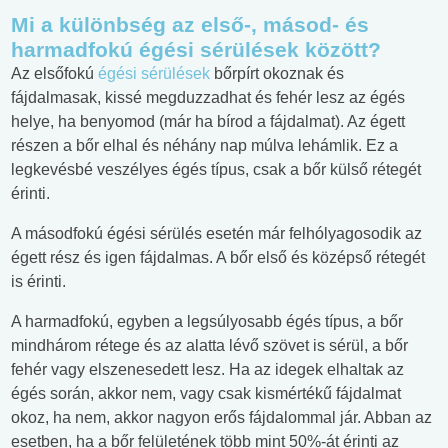
Mi a különbség az első-, másod- és
harmadfokú égési sérülések között?
Az elsőfokú
égési sérülések
bőrpírt okoznak és
fájdalmasak, kissé megduzzadhat és fehér lesz az égés
helye, ha benyomod (már ha bírod a fájdalmat). Az égett
részen a bőr elhal és néhány nap múlva lehámlik. Ez a
legkevésbé veszélyes égés típus, csak a bőr külső rétegét
érinti.
A másodfokú égési sérülés esetén már felhólyagosodik az
égett rész és igen fájdalmas. A bőr első és középső rétegét
is érinti.
A harmadfokú, egyben a legsúlyosabb égés típus, a bőr
mindhárom rétege és az alatta lévő szövet is sérül, a bőr
fehér vagy elszenesedett lesz. Ha az idegek elhaltak az
égés során, akkor nem, vagy csak kismértékű fájdalmat
okoz, ha nem, akkor nagyon erős fájdalommal jár. Abban az
esetben, ha a bőr felületének több mint 50%-át érinti az