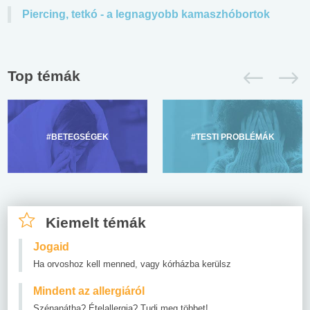
Piercing, tetkó - a legnagyobb kamaszhóbortok
Top témák
#BETEGSÉGEK
#TESTI PROBLÉMÁK
Kiemelt témák
Jogaid
Ha orvoshoz kell menned, vagy kórházba kerülsz
Mindent az allergiáról
Szénanátha? Ételallergia? Tudj meg többet!