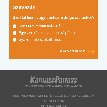
Szavazás
Szoktál lesni vagy puskázni dolgozatíráskor?
Sohasem fordult még elő.
Egyszer-kétszer volt már rá példa.
Gyakran elő szokott fordulni.
SZAVAZAT ELKÜLDÉSE
KAMASZOKRÓL, KAMASZOKTÓL, KAMASZOKNAK
FELHASZNÁLÁSI FELTÉTELEK ÉS ADATVÉDELEM
IMPRESSZUM
MÉDIAAJÁNLAT