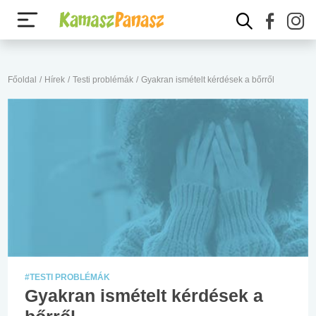
Főoldal
/
Hírek
/
Testi problémák
/
Gyakran ismételt kérdések a bőrről
#TESTI PROBLÉMÁK
Gyakran ismételt kérdések a