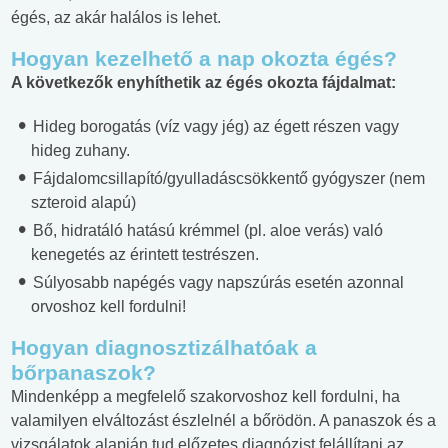
égés, az akár halálos is lehet.
Hogyan kezelhető a nap okozta égés?
A következők enyhíthetik az égés okozta fájdalmat:
Hideg borogatás (víz vagy jég) az égett részen vagy
hideg zuhany.
Fájdalomcsillapító/gyulladáscsökkentő gyógyszer (nem
szteroid alapú)
Bő, hidratáló hatású krémmel (pl. aloe verás) való
kenegetés az érintett testrészen.
Súlyosabb napégés vagy napszúrás esetén azonnal
orvoshoz kell fordulni!
Hogyan diagnosztizálhatóak a
bőrpanaszok?
Mindenképp a megfelelő szakorvoshoz kell fordulni, ha
valamilyen elváltozást észlelnél a bőrödön. A panaszok és a
vizsgálatok alapján tud előzetes diagnózist felállítani az