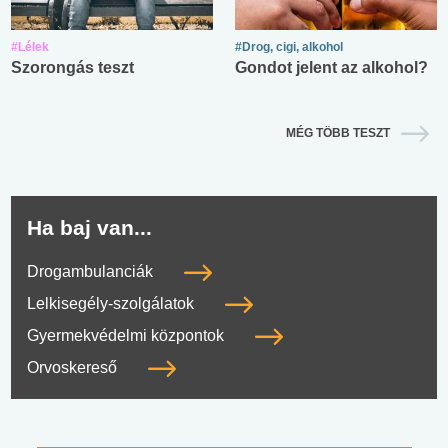
#Lélek
#Drog, cigi, alkohol
Szorongás teszt
Gondot jelent az alkohol?
MÉG TÖBB TESZT
Ha baj van...
Drogambulanciák
Lelkisegély-szolgálatok
Gyermekvédelmi központok
Orvoskereső