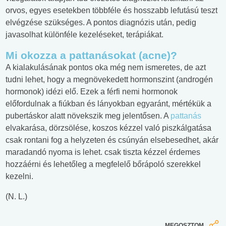
orvos, egyes esetekben többféle és hosszabb lefutású teszt
elvégzése szükséges. A pontos diagnózis után, pedig
javasolhat különféle kezeléseket, terápiákat.
Mi okozza a pattanásokat (acne)?
A kialakulásának pontos oka még nem ismeretes, de azt
tudni lehet, hogy a megnövekedett hormonszint (androgén
hormonok) idézi elő. Ezek a férfi nemi hormonok
előfordulnak a fiúkban és lányokban egyaránt, mértékük a
pubertáskor alatt növekszik meg jelentősen. A
pattanás
elvakarása, dörzsölése, koszos kézzel való piszkálgatása
csak rontani fog a helyzeten és csúnyán elsebesedhet, akár
maradandó nyoma is lehet. csak tiszta kézzel érdemes
hozzáérni és lehetőleg a megfelelő bőrápoló szerekkel
kezelni.
(N. L.)
MEGOSZTOM