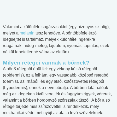
Valamint a különféle sugárzásoktól (egy bizonyos szintig),
melyet a
melanin
tesz lehetővé. A bőr többféle érző
idegsejtet is tartalmaz, melyek különféle ingerekre
reagálnak: hideg-meleg, fájdalom, nyomás, tapintás, ezek
nélkül lehetetlenné válna az életünk.
Milyen rétegei vannak a bőrnek?
A bőr 3 rétegből épül fel: egy vékony külső rétegből
(epidermis), ez a felhám, egy vastagabb középső rétegből
(dermis), az irhából, és egy alsó, kötőszövetes rétegből
(hypodermis), ennek a neve bőralja. A bőrben találhatóak
még az idegeken kívül verejték és faggyúmirigyek, vérerek,
valamint a bőrben horgonyzó szőrszálak tüszői. A bőr alsó
rétege terjedelmes zsírszövettel is rendelkezik, mely
mechanikai védelmet nyújt az alatta lévő szöveteknek.