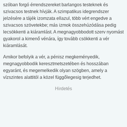
szóban forgó érrendszereket barlangos testeknek és
szivacsos testnek hívják. A szimpatikus idegrendszer
jelzésére a tájék izomzata ellazul, több vért engedve a
szivacsos szövetekbe; más izmok összehúzódása pedig
lecsökkenti a kiáramlást. A megnagyobbodott szerv nyomást
gyakorol a kimenő vénára, így tovább csökkenti a vér
kiáramlását.
Amikor befolyik a vér, a pénisz megkeményedik,
megnagyobbodik keresztmetszetében és hosszában
egyaránt, és megemelkedik olyan szögben, amely a
vízszintes alattitól a közel függőlegesig terjedhet.
Hirdetés