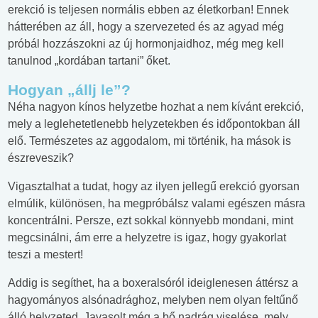
erekció is teljesen normális ebben az életkorban! Ennek
hátterében az áll, hogy a szervezeted és az agyad még
próbál hozzászokni az új hormonjaidhoz, még meg kell
tanulnod „kordában tartani” őket.
Hogyan „állj le”?
Néha nagyon kínos helyzetbe hozhat a nem kívánt erekció,
mely a leglehetetlenebb helyzetekben és időpontokban áll
elő. Természetes az aggodalom, mi történik, ha mások is
észreveszik?
Vigasztalhat a tudat, hogy az ilyen jellegű erekció gyorsan
elmúlik, különösen, ha megpróbálsz valami egészen másra
koncentrálni. Persze, ezt sokkal könnyebb mondani, mint
megcsinálni, ám erre a helyzetre is igaz, hogy gyakorlat
teszi a mestert!
Addig is segíthet, ha a boxeralsóról ideiglenesen áttérsz a
hagyományos alsónadrághoz, melyben nem olyan feltűnő
álló helyzeted. Javasolt még a bő nadrág viselése, mely