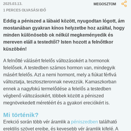
2025.03.13.
MEGOSZTOM
1 PERCES OLVASÁSI IDŐ
Eddig a péniszed a lábaid között, nyugodtan lógott, ám
mostanában gyakran kínos helyzetbe hoz azáltal, hogy
minden különösebb ok nélkül megkeményedik és
mereven eláll a testedtől? Isten hozott a felnőttkor
küszöbén!
A felnőtté válásért felelős változásokért a hormonok
felelősek. A testedben számos hormon van, mindegyik
másért felelős. Azt a nemi hormont, mely a fiúkat férfivá
változtatja, tesztoszteronnak nevezzük. Kamaszkorban
ennek a nagyfokú termelődése a felelős a testedben
végbenő változásokért, többek között a péniszed
megnövekedett méretéért és a gyakori ereciókért is.
Mi történik?
Erekció során több vér áramlik a
péniszedben
található
erektilis szövet ereibe, és kevesebb vér áramlik kifelé. A