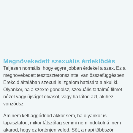
Megnövekedett szexuális érdeklődés
Teljesen normális, hogy egyre jobban érdekel a szex. Ez a
megnövekedett tesztoszteronszinttel van összefüggésben.
Erekció általában szexuális izgalom hatására alakul ki.
Olyankor, ha a szexre gondolsz, szexuális tartalmú filmet
nézel vagy újságot olvasol, vagy ha látod azt, akihez
vonzódsz.
Ám nem kell aggódnod akkor sem, ha olyankor is
tapasztalod, mikor látszólag semmi nem indokolná, nem
akarod, hogy ez történjen veled. Sőt, a napi többszöri