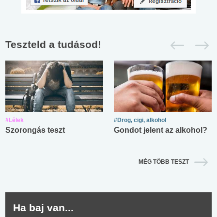
Teszteld a tudásod!
#Lélek
#Drog, cigi, alkohol
Szorongás teszt
Gondot jelent az alkohol?
MÉG TÖBB TESZT
Ha baj van...