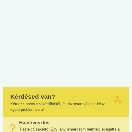
Kérdésed van?
Kérdezz orvos szakértőinktől, és biztosan választ lelsz
égető problémáidra!
Hajnövesztés
Tisztelt Szakértő! Egy lány ismerősöm nemrég levágatta a