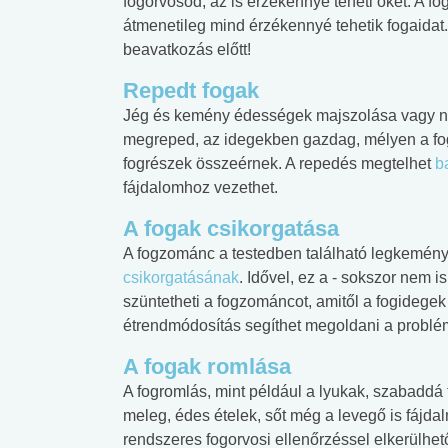
fogorvosod, az is érzékennyé teheti őket. A f
átmenetileg mind érzékennyé tehetik fogaidat
beavatkozás előtt!
Repedt fogak
Jég és kemény édességek majszolása vagy nag
megreped, az idegekben gazdag, mélyen a fogban
fogrészek összeérnek. A repedés megtelhet
b
fájdalomhoz vezethet.
A fogak csikorgatása
A fogzománc a testedben található legkemény
csikorgatásának
. Idővel, ez a - sokszor nem i
szüntetheti a fogzománcot, amitől a fogidege
étrendmódosítás segíthet megoldani a problé
A fogak romlása
 alkohol
#Zöldövezet
#Betegségek
A fogromlás, mint például a lyukak, szabaddá t
lent az
Mekkora az ökológiai
Elsősegély
meleg, édes ételek, sőt még a levegő is fájda
lábnyomod?
tudásteszt
rendszeres fogorvosi ellenőrzéssel elkerülhe