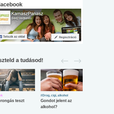
Facebook
szteld a tudásod!
ek
#Drog, cigi, alkohol
#Zöldövezet
rongás teszt
Gondot jelent az
Mekkora az ö
alkohol?
lábnyomod?