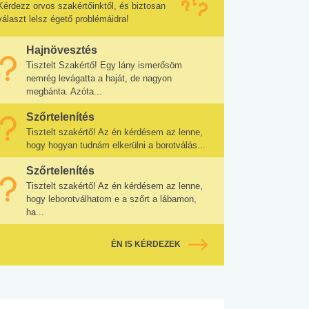
Kérdezz orvos szakértőinktől, és biztosan
választ lelsz égető problémáidra!
Hajnövesztés
Tisztelt Szakértő! Egy lány ismerősöm
nemrég levágatta a haját, de nagyon
megbánta. Azóta...
Szőrtelenítés
Tisztelt szakértő! Az én kérdésem az lenne,
hogy hogyan tudnám elkerülni a borotválás...
Szőrtelenítés
Tisztelt szakértő! Az én kérdésem az lenne,
hogy leborotválhatom e a szőrt a lábamon,
ha...
ÉN IS KÉRDEZEK