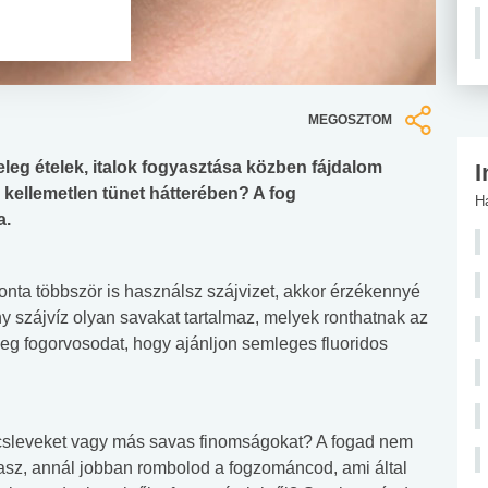
MEGOSZTOM
eleg ételek, italok fogyasztása közben fájdalom
I
ő, kellemetlen tünet hátterében? A fog
H
a.
onta többször is használsz szájvizet, akkor érzékennyé
ny szájvíz olyan savakat tartalmaz, melyek ronthatnak az
eg fogorvosodat, hogy ajánljon semleges fluoridos
lcsleveket vagy más savas finomságokat? A fogad nem
asz, annál jobban rombolod a fogzománcod, ami által