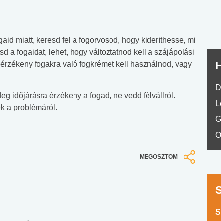
d miatt, keresd fel a fogorvosod, hogy kideríthesse, mi
a fogaidat, lehet, hogy változtatnod kell a szájápolási
H
 érzékeny fogakra való fogkrémet kell használnod, vagy
D
deg időjárásra érzékeny a fogad, ne vedd félvállról.
L
ek a problémáról.
G
O
MEGOSZTOM
S