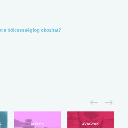
et a bölcsességfog okozhat?
?
K
#LÉLEK
#VÁGYAK