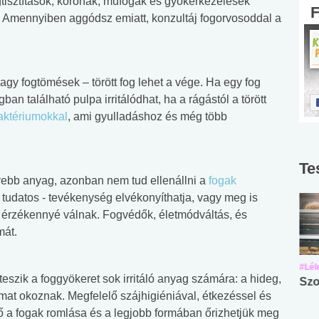
ogtisztítások, koronák, műfogak és gyökérkezelések
. Amennyiben aggódsz emiatt, konzultáj fogorvosoddal a
y fogtömések – törött fog lehet a vége. Ha egy fog
 található pulpa irritálódhat, ha a rágástól a törött
aktériumokkal
, ami gyulladáshoz és még több
Te
ebb anyag, azonban nem tud ellenállni a
fogak
s tudatos - tevékenység elvékonyíthatja, vagy meg is
k érzékennyé válnak. Fogvédők, életmódváltás, és
mát.
#Suli, munka
#Suli, munka
#Lél
eszik a foggyökeret sok irritáló anyag számára: a hideg,
Angol középfokú
Internet-függőség
Szo
lmat okoznak. Megfelelő szájhigiéniával, étkezéssel és
nyelvvizsga teszt -
teszt
tő a fogak romlása és a legjobb formában őrizhetjük meg
No.42