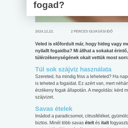
fogad?
2024.12.22.
2 PERCES OLVASÁSI IDŐ
Veled is előfordult már, hogy hideg vagy m
nyilallt fogaidba? Mi állhat a sokakat érint
túlérzékenységének okait vettük most sorr
Túl sok szájvíz használata
Szereted, ha mindig friss a leheleted? Ha nap
is teheted a fogaidat. Ez azért van, mert néhá
érzékeny fogak állapotán. A megoldás: kérd m
szájvizet.
Savas ételek
Imádod a paradicsomot, citrusféléket, gyümö
biztos. Minél több savas
ételt
és
italt
fogyaszt