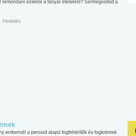
 lemondani ezekről a fanyar ételekről? Semlegesítsd a
Hirdetés
rémek
ny embernél a peroxid alapú fogfehérítők és fogkrémek