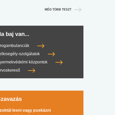
MÉG TÖBB TESZT
a baj van...
rogambulanciák
elkisegély-szolgálatok
yermekvédelmi központok
rvoskereső
Szavazás
zoktál lesni vagy puskázni