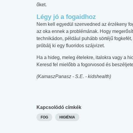
őket.
Légy jó a fogaidhoz
Nem kell egyedül szenvedned az érzékeny fogai
az oka ennek a problémának. Hogy megerősítsd 
technikádon, például puhább sörtéjű fogkefét,
próbálj ki egy fluoridos szájvizet.
Ha a hideg, meleg ételekre, italokra vagy a hi
Keresd fel mielőbb a fogorvosod és beszéljet
(KamaszPanasz - S.E. - kidshealth)
Kapcsolódó címkék
FOG
HIGIÉNIA