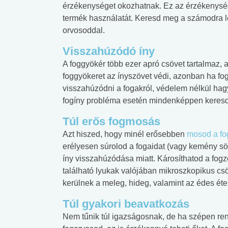
érzékenységet okozhatnak. Ez az érzékenység
termék használatát. Keresd meg a számodra 
orvosoddal.
Visszahúzódó íny
A foggyökér több ezer apró csövet tartalmaz,
foggyökeret az ínyszövet védi, azonban ha f
visszahúzódni a fogakról, védelem nélkül ha
fogíny probléma esetén mindenképpen keresd 
Túl erős fogmosás
Azt hiszed, hogy minél erősebben
mosod a fo
erélyesen súrolod a fogaidat (vagy kemény sö
íny visszahúzódása miatt. Károsíthatod a fogzo
található lyukak valójában mikroszkopikus cs
kerülnek a meleg, hideg, valamint az édes étel
Túl gyakori beavatkozás
Nem tűnik túl igazságosnak, de ha szépen ren