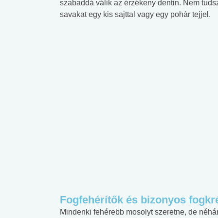
szabaddá válik az érzékeny dentin. Nem tudsz
savakat egy kis sajttal vagy egy pohár tejjel.
Fogfehérítők és bizonyos fogk
Mindenki fehérebb mosolyt szeretne, de néhá