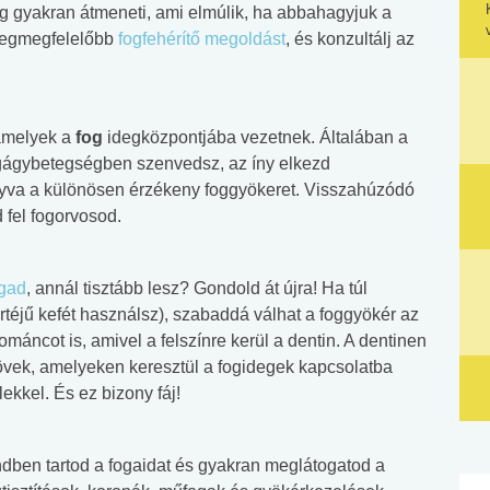
 gyakran átmeneti, ami elmúlik, ha abbahagyjuk a
legmegfelelőbb
fogfehérítő megoldást
, és konzultálj az
 amelyek a
fog
idegközpontjába vezetnek. Általában a
ogágybetegségben szenvedsz, az íny elkezd
gyva a különösen érzékeny foggyökeret. Visszahúzódó
fel fogorvosod.
gad
, annál tisztább lesz? Gondold át újra! Ha túl
rtéjű kefét használsz), szabaddá válhat a foggyökér az
máncot is, amivel a felszínre kerül a dentin. A dentinen
övek, amelyeken keresztül a fogidegek kapcsolatba
ekkel. És ez bizony fáj!
dben tartod a fogaidat és gyakran meglátogatod a