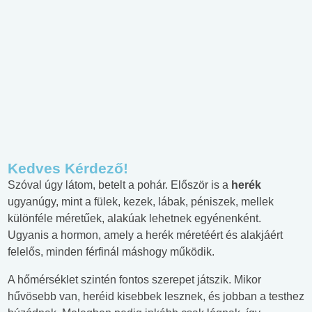
Kedves Kérdező!
Szóval úgy látom, betelt a pohár. Először is a
herék
ugyanúgy, mint a fülek, kezek, lábak, péniszek, mellek
különféle méretűek, alakúak lehetnek egyénenként.
Ugyanis a hormon, amely a herék méretéért és alakjáért
felelős, minden férfinál máshogy működik.
A hőmérséklet szintén fontos szerepet játszik. Mikor
hűvösebb van, heréid kisebbek lesznek, és jobban a testhez