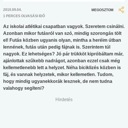
2010.09.04.
MEGOSZTOM
1 PERCES OLVASÁSI IDŐ
Az iskolai atlétikai csapatban vagyok. Szeretem csinálni.
Azonban mikor futásról van szó, mindig szorongás tölt
el! Futás közben ugyanis olyan, mintha a heréim útban
lennének, futás után pedig fájnak is. Szerintem túl
nagyok. Ez lehetséges? Jó pár trükköt kipróbáltam már,
ajánlottak szűkebb nadrágot, azonban ezzel csak még
kellemetlenebb lett a helyzet. Néha biciklizés közben is
fáj, és vannak helyzetek, mikor kellemetlen. Tudom,
hogy mindig ugyanekkorák lesznek, de nem tudna
valahogy segíteni?
Hirdetés