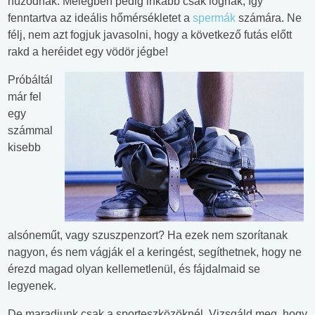
húzódnak. Melegben pedig inkább csak lógnak, így
fenntartva az ideális hőmérsékletet a
spermák
számára. Ne
félj, nem azt fogjuk javasolni, hogy a következő futás előtt
rakd a heréidet egy vödör jégbe!
Próbáltál
már fel
egy
számmal
kisebb
alsóneműt, vagy szuszpenzort? Ha ezek nem szorítanak
nagyon, és nem vágják el a keringést, segíthetnek, hogy ne
érezd magad olyan kellemetlenül, és fájdalmaid se
legyenek.
De maradjunk csak a sporteszközöknél. Vizsgáld meg, hogy