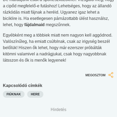
a cipőd megfelelő-e futáshoz! Lehetséges, hogy az állandó
rázkódás miatt fájnak a heréid. Ugyanez igaz lehet a
biciklire is. Ha esetlegesen párnázottabb ülést használsz,
lehet, hogy
fájdalmaid
megszűnnek.
Egyébként meg a többiek miatt nem nagyon kell aggódnod.
Valószínűleg, ha emiatt csúfolnak, csak az irigység beszél
belőlük! Hiszen ők lehet, hogy már ezerszer próbálták
kitömni valamivel a nadrágjukat, csak hogy nagyobbnak
látsszon és ők is menők legyenek!
MEGOSZTOM
Kapcsolódó címkék
FIÚKNAK
HERE
Hirdetés