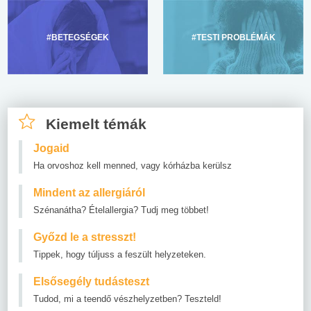
#BETEGSÉGEK
#TESTI PROBLÉMÁK
Kiemelt témák
Jogaid
Ha orvoshoz kell menned, vagy kórházba kerülsz
Mindent az allergiáról
Szénanátha? Ételallergia? Tudj meg többet!
Győzd le a stresszt!
Tippek, hogy túljuss a feszült helyzeteken.
Elsősegély tudásteszt
Tudod, mi a teendő vészhelyzetben? Teszteld!