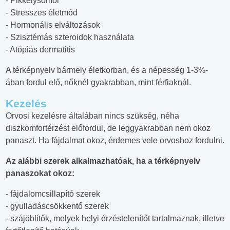
- Pikkelysömör
- Stresszes életmód
- Hormonális elváltozások
- Szisztémás szteroidok használata
- Atópiás dermatitis
A térképnyelv bármely életkorban, és a népesség 1-3%-
ában fordul elő, nőknél gyakrabban, mint férfiaknál.
Kezelés
Orvosi kezelésre általában nincs szükség, néha
diszkomfortérzést előfordul, de leggyakrabban nem okoz
panaszt. Ha fájdalmat okoz, érdemes vele orvoshoz fordulni.
Az alábbi szerek alkalmazhatóak, ha a térképnyelv
panaszokat okoz:
- fájdalomcsillapító szerek
- gyulladáscsökkentő szerek
- szájöblítők, melyek helyi érzéstelenítőt tartalmaznak, illetve