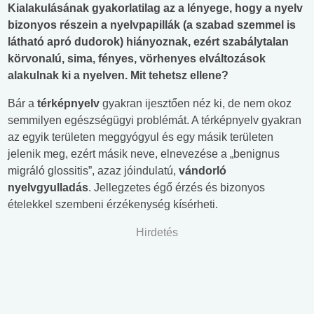
Kialakulásának gyakorlatilag az a lényege, hogy a nyelv
bizonyos részein a nyelvpapillák (a szabad szemmel is
látható apró dudorok) hiányoznak, ezért szabálytalan
körvonalú, sima, fényes, vörhenyes elváltozások
alakulnak ki a nyelven. Mit tehetsz ellene?
Bár a
térképnyelv
gyakran ijesztően néz ki, de nem okoz
semmilyen egészségügyi problémát. A térképnyelv gyakran
az egyik területen meggyógyul és egy másik területen
jelenik meg, ezért másik neve, elnevezése a „benignus
migráló glossitis”, azaz jóindulatú,
vándorló
nyelvgyulladás
. Jellegzetes égő érzés és bizonyos
ételekkel szembeni érzékenység kísérheti.
Hirdetés