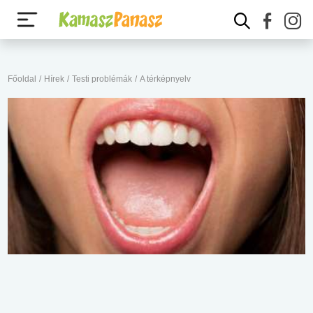
Főoldal
/
Hírek
/
Testi problémák
/
A térképnyelv