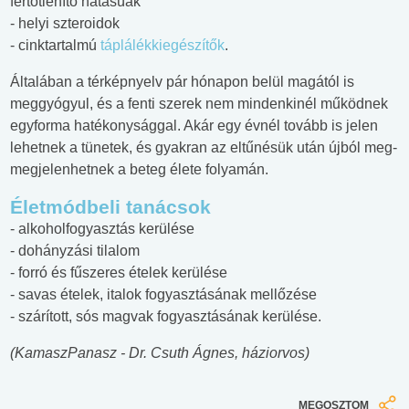
fertőtlenítő hatásúak
- helyi szteroidok
- cinktartalmú
táplálékkiegészítők
.
Általában a térképnyelv pár hónapon belül magától is
meggyógyul, és a fenti szerek nem mindenkinél működnek
egyforma hatékonysággal. Akár egy évnél tovább is jelen
lehetnek a tünetek, és gyakran az eltűnésük után újból meg-
megjelenhetnek a beteg élete folyamán.
Életmódbeli tanácsok
- alkoholfogyasztás kerülése
- dohányzási tilalom
- forró és fűszeres ételek kerülése
- savas ételek, italok fogyasztásának mellőzése
- szárított, sós magvak fogyasztásának kerülése.
(KamaszPanasz - Dr. Csuth Ágnes, háziorvos)
MEGOSZTOM