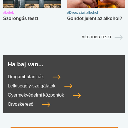
#Lélek
#Drog, cigi, alkohol
Szorongás teszt
Gondot jelent az alkohol?
MÉG TÖBB TESZT
Ha baj van...
Drogambulanciák
Lelkisegély-szolgálatok
Gyermekvédelmi központok
Orvoskereső