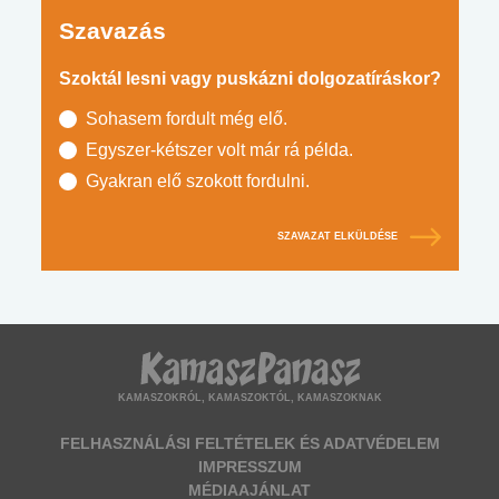
Szavazás
Szoktál lesni vagy puskázni dolgozatíráskor?
Sohasem fordult még elő.
Egyszer-kétszer volt már rá példa.
Gyakran elő szokott fordulni.
SZAVAZAT ELKÜLDÉSE
KAMASZOKRÓL, KAMASZOKTÓL, KAMASZOKNAK
FELHASZNÁLÁSI FELTÉTELEK ÉS ADATVÉDELEM
IMPRESSZUM
MÉDIAAJÁNLAT