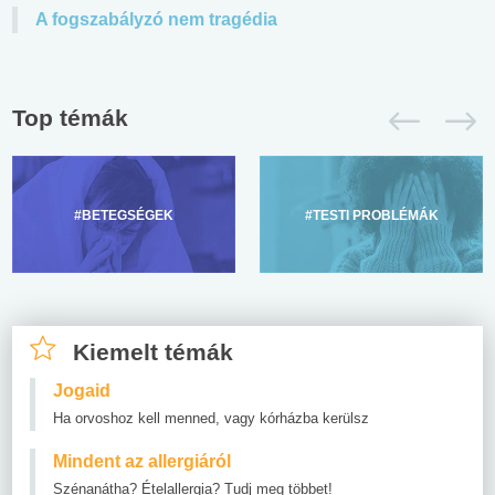
A fogszabályzó nem tragédia
Top témák
#BETEGSÉGEK
#TESTI PROBLÉMÁK
Kiemelt témák
Jogaid
Ha orvoshoz kell menned, vagy kórházba kerülsz
Mindent az allergiáról
Szénanátha? Ételallergia? Tudj meg többet!