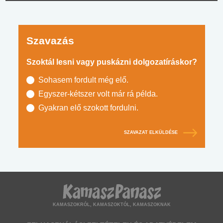
Szavazás
Szoktál lesni vagy puskázni dolgozatíráskor?
Sohasem fordult még elő.
Egyszer-kétszer volt már rá példa.
Gyakran elő szokott fordulni.
SZAVAZAT ELKÜLDÉSE
KAMASZOKRÓL, KAMASZOKTÓL, KAMASZOKNAK