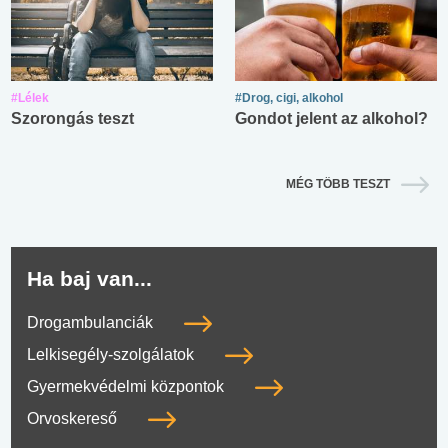
#Lélek
#Drog, cigi, alkohol
Szorongás teszt
Gondot jelent az alkohol?
MÉG TÖBB TESZT
Ha baj van...
Drogambulanciák
Lelkisegély-szolgálatok
Gyermekvédelmi központok
Orvoskereső