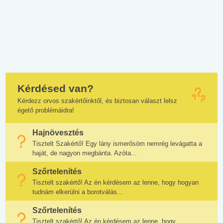
Kérdésed van?
Kérdezz orvos szakértőinktől, és biztosan választ lelsz
égető problémáidra!
Hajnövesztés
Tisztelt Szakértő! Egy lány ismerősöm nemrég levágatta a
haját, de nagyon megbánta. Azóta...
Szőrtelenítés
Tisztelt szakértő! Az én kérdésem az lenne, hogy hogyan
tudnám elkerülni a borotválás...
Szőrtelenítés
Tisztelt szakértő! Az én kérdésem az lenne, hogy