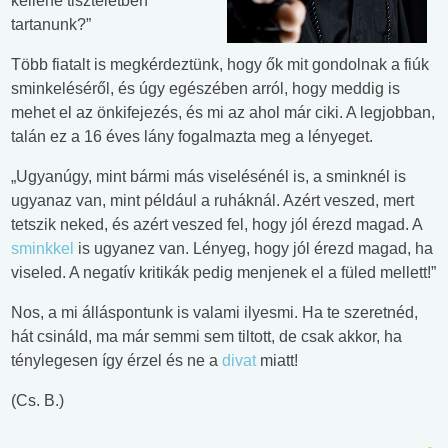
kellene tiszteletben
tartanunk?”
Több fiatalt is megkérdeztünk, hogy ők mit gondolnak a fiúk
sminkeléséről, és úgy egészében arról, hogy meddig is
mehet el az önkifejezés, és mi az ahol már ciki. A legjobban,
talán ez a 16 éves lány fogalmazta meg a lényeget.
„Ugyanúgy, mint bármi más viselésénél is, a sminknél is
ugyanaz van, mint például a ruháknál. Azért veszed, mert
tetszik neked, és azért veszed fel, hogy jól érezd magad. A
sminkkel
is ugyanez van. Lényeg, hogy jól érezd magad, ha
viseled. A negatív kritikák pedig menjenek el a füled mellett!”
Nos, a mi álláspontunk is valami ilyesmi. Ha te szeretnéd,
hát csináld, ma már semmi sem tiltott, de csak akkor, ha
ténylegesen így érzel és ne a
divat
miatt!
(Cs. B.)