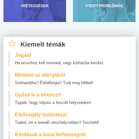
#BETEGSÉGEK
#TESTI PROBLÉMÁK
Kiemelt témák
Jogaid
Ha orvoshoz kell menned, vagy kórházba kerülsz
Mindent az allergiáról
Szénanátha? Ételallergia? Tudj meg többet!
Győzd le a stresszt!
Tippek, hogy túljuss a feszült helyzeteken.
Elsősegély tudásteszt
Tudod, mi a teendő vészhelyzetben? Teszteld!
Kérdések a korai terhességről