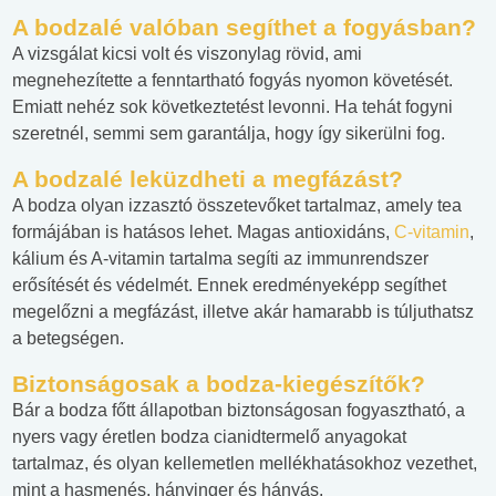
A bodzalé valóban segíthet a fogyásban?
A vizsgálat kicsi volt és viszonylag rövid, ami
megnehezítette a fenntartható fogyás nyomon követését.
Emiatt nehéz sok következtetést levonni. Ha tehát fogyni
szeretnél, semmi sem garantálja, hogy így sikerülni fog.
A bodzalé leküzdheti a megfázást?
A bodza olyan izzasztó összetevőket tartalmaz, amely tea
formájában is hatásos lehet. Magas antioxidáns,
C-vitamin
,
kálium és A-vitamin tartalma segíti az immunrendszer
erősítését és védelmét. Ennek eredményeképp segíthet
megelőzni a megfázást, illetve akár hamarabb is túljuthatsz
a betegségen.
Biztonságosak a bodza-kiegészítők?
Bár a bodza főtt állapotban biztonságosan fogyasztható, a
nyers vagy éretlen bodza cianidtermelő anyagokat
tartalmaz, és olyan kellemetlen mellékhatásokhoz vezethet,
mint a hasmenés, hányinger és hányás.