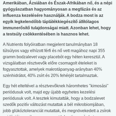
Amerikában, Ázsiában és Észak-Afrikában nő, és a népi
gyógyászatban hagyományosan a megfázás és az
influenza kezelésére használják. A bodza most is az
egyik legkelendőbb táplálékkiegészítő állítólagos
immunerősítő tulajdonságai miatt. Azonban lehet, hogy
a testsúly csökkentésében is hasznos lehet.
A Nutrients folyóiratban megjelent tanulmányban 18
túlsúlyos vagy elhízott férfi és nő vett magához napi 355
gramm bodzalevet vagy placebót egy héten keresztül. A
vizsgálatban résztvevők előre csomagolt ételeket is
fogyasztottak, amelyek makrotápanyag-arányban 40%
szénhidrátot, 40% zsírt és 20% fehérjét tartalmaztak.
Egy hét elteltével a résztvevőknek háromhetes "kimosási"
periódusuk volt, majd egy újabb egyhetes kezelési
periódusuk volt. A tesztek kimutatták, hogy a bodzalevet
szedők pozitív változást mutattak a bél mikrobiomjában,
jobb glükóztoleranciát mutattak, és megnövekedett a zsírok