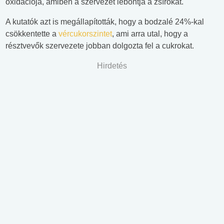
oxidációja, amiben a szervezet lebontja a zsírokat.
A kutatók azt is megállapították, hogy a bodzalé 24%-kal
csökkentette a
vércukorszintet
, ami arra utal, hogy a
résztvevők szervezete jobban dolgozta fel a cukrokat.
Hirdetés