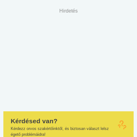
Hirdetés
Kérdésed van?
Kérdezz orvos szakértőinktől, és biztosan választ lelsz
égető problémáidra!