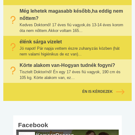
Még lehetek magasabb később,ha eddig nem
nőttem?
Kedves Doktornő! 17 éves fiú vagyok,és 13-14 éves korom
óta nem nőttem.Akkor voltam 165...
élénk sárga vizelet
Jó napot! Pár napja vettem észre zuhanyzás közben (hát
nem valami higiénikus de ez van)...
Körte alakom van-Hogyan tudnék fogyni?
Tisztelt Doktor/nő! Én egy 17 éves fiú vagyok, 190 cm és
105 kg. Körte alakom van, ez...
ÉN IS KÉRDEZEK
Facebook