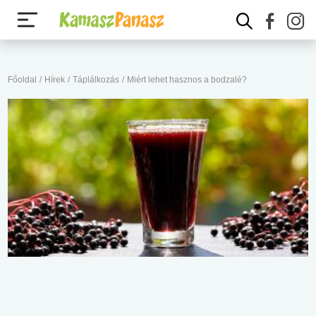
Főoldal
/
Hírek
/
Táplálkozás
/
Miért lehet hasznos a bodzalé?