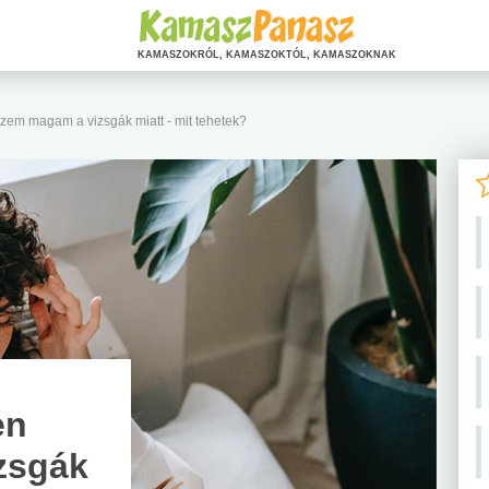
KAMASZOKRÓL, KAMASZOKTÓL, KAMASZOKNAK
zem magam a vizsgák miatt - mit tehetek?
en
zsgák