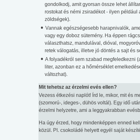
gondolkodj, amit gyorsan össze lehet állítan
rostokat és némi zsiradékot - ilyen például 
zöldségek).
Vannak egészségesebb harapnivalók, amely
vagy egy doboz sütemény. Ha éppen rágcsá
választhatsz, mandulával, dióval, mogyoróv
retek válogatás, illetve jó döntés a sajt és
A folyadékról sem szabad megfeledkezni (a
liter, azonban ez a hőmérséklet emelkedésév
változhat).
Mit tehetsz az érzelmi evés ellen?
Vezess étkezési naplót! Írd le, mikor, mit és 
(szomorú-, ideges-, dühös voltál). Egy idő után
érzelmi helyzetre, ami a leggyakrabban evésbe
Ha úgy érzed, hogy mindenképpen enned kell,
közül. Pl. csokoládé helyett egyél saját készít
 alkohol
#Zöldövezet
#Betegségek