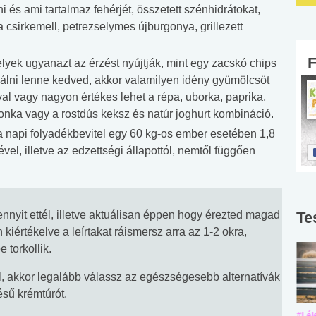
i és ami tartalmaz fehérjét, összetett szénhidrátokat,
a csirkemell, petrezselymes újburgonya, grillezett
ek ugyanazt az érzést nyújtják, mint egy zacskó chips
lni lenne kedved, akkor valamilyen idény gyümölcsöt
al vagy nagyon értékes lehet a répa, uborka, paprika,
 sonka vagy a rostdús keksz és natúr joghurt kombináció.
 napi folyadékbevitel egy 60 kg-os ember esetében 1,8
el, illetve az edzettségi állapottól, nemtől függően
mennyit ettél, illetve aktuálisan éppen hogy érezted magad
Te
 kiértékelve a leírtakat ráismersz arra az 1-2 okra,
 torkollik.
 akkor legalább válassz az egészségesebb alternatívák
ésű krémtúrót.
#Suli, munka
#Suli, munka
#Lél