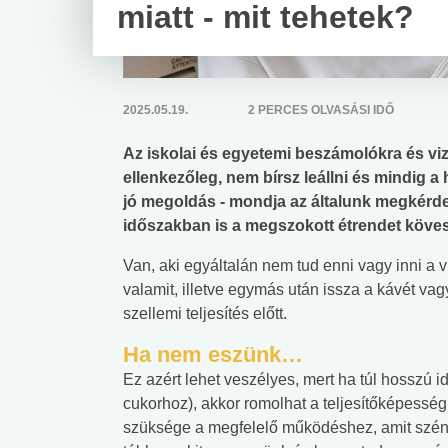
miatt - mit tehetek?
2025.05.19.
2 PERCES OLVASÁSI IDŐ
Az iskolai és egyetemi beszámolókra és vi
ellenkezőleg, nem bírsz leállni és mindig a
jó megoldás - mondja az általunk megkérdez
időszakban is a megszokott étrendet köve
Van, aki egyáltalán nem tud enni vagy inni a v
valamit, illetve egymás után issza a kávét va
szellemi teljesítés előtt.
Ha nem eszünk…
Ez azért lehet veszélyes, mert ha túl hosszú i
cukorhoz), akkor romolhat a teljesítőképess
szüksége a megfelelő működéshez, amit szénhid