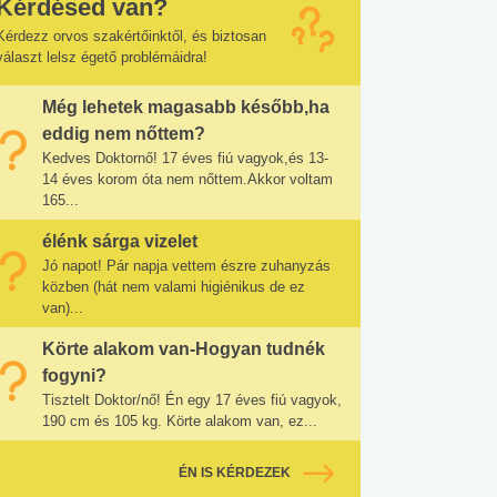
Kérdésed van?
Kérdezz orvos szakértőinktől, és biztosan
választ lelsz égető problémáidra!
Még lehetek magasabb később,ha
eddig nem nőttem?
Kedves Doktornő! 17 éves fiú vagyok,és 13-
14 éves korom óta nem nőttem.Akkor voltam
165...
élénk sárga vizelet
Jó napot! Pár napja vettem észre zuhanyzás
közben (hát nem valami higiénikus de ez
van)...
Körte alakom van-Hogyan tudnék
fogyni?
Tisztelt Doktor/nő! Én egy 17 éves fiú vagyok,
190 cm és 105 kg. Körte alakom van, ez...
ÉN IS KÉRDEZEK