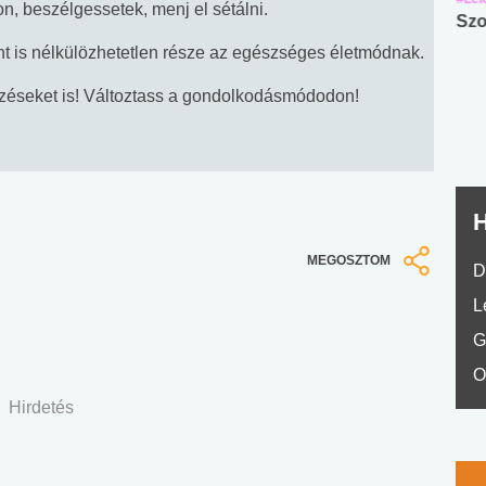
non, beszélgessetek, menj el sétálni.
Angol középfokú
Internet-függőség
Szo
nyelvvizsga teszt -
teszt
 is nélkülözhetetlen része az egészséges életmódnak.
No.42
rzéseket is! Változtass a gondolkodásmódodon!
H
MEGOSZTOM
D
L
G
O
Hirdetés