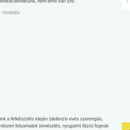
hidrát-bevitelünk, nem erről van szó.
Hirdetés
k a felkészülés idején (defenzív evés szorongás,
endszeri folyamatok (emésztés, nyugalmi fázis) fognak