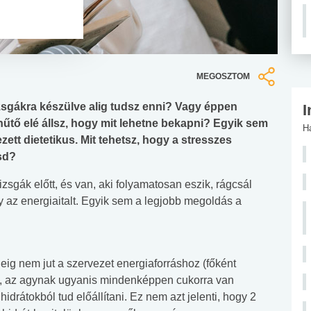
MEGOSZTOM
zsgákra készülve alig tudsz enni? Vagy éppen
I
 hűtő elé állsz, hogy mit lehetne bekapni? Egyik sem
H
ett dietetikus. Mit tehetsz, hogy a stresszes
sd?
izsgák előtt, és van, aki folyamatosan eszik, rágcsál
gy az energiaitalt. Egyik sem a legjobb megoldás a
deig nem jut a szervezet energiaforráshoz (főként
ég, az agynak ugyanis mindenképpen cukorra van
rátokból tud előállítani. Ez nem azt jelenti, hogy 2