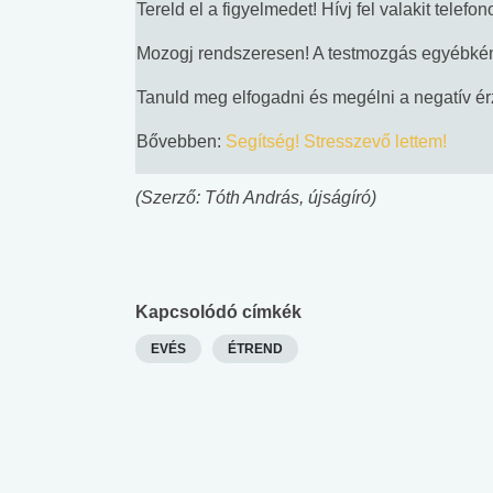
Tereld el a figyelmedet! Hívj fel valakit telefo
lent az
Mekkora az ökológiai
Elsősegély
lábnyomod?
tudásteszt
Mozogj rendszeresen! A testmozgás egyébként
Tanuld meg elfogadni és megélni a negatív é
Bővebben:
Segítség! Stresszevő lettem!
(Szerző: Tóth András, újságíró)
Kapcsolódó címkék
EVÉS
ÉTREND