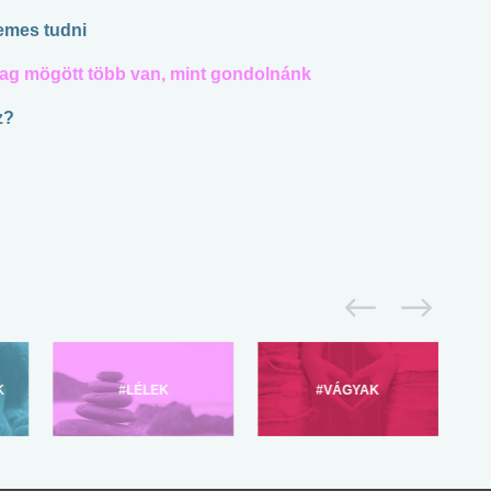
demes tudni
arag mögött több van, mint gondolnánk
z?
K
#LÉLEK
#VÁGYAK