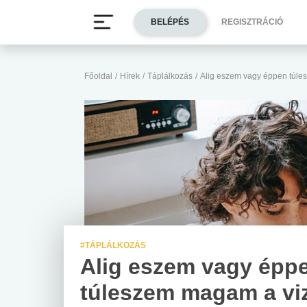
BELÉPÉS
REGISZTRÁCIÓ
Főoldal
/
Hírek
/
Táplálkozás
/
Alig eszem vagy éppen túles
#TÁPLÁLKOZÁS
Alig eszem vagy épp
túleszem magam a vi