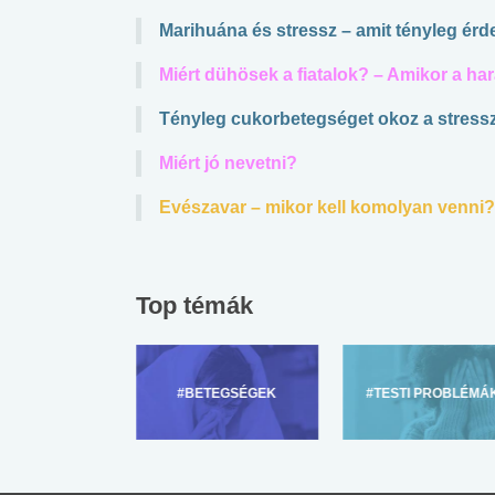
Marihuána és stressz – amit tényleg ér
Miért dühösek a fiatalok? – Amikor a h
Tényleg cukorbetegséget okoz a stress
Miért jó nevetni?
Evészavar – mikor kell komolyan venni?
Top témák
ZÜLŐKNEK
#BETEGSÉGEK
#TESTI PROBLÉMÁ