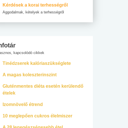
Kérdések a korai terhességről
Aggodalmak, kételyek a terhességről
nfotár
asznos, kapcsolódó cikkek
Tinédzserek kalóriaszükséglete
A magas koleszterinszint
Gluténmentes diéta esetén kerülendő
ételek
Izomnövelő étrend
10 meglepően cukros élelmiszer
A 28 legegészségesebb étel