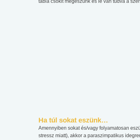
tábla csokit megeszünk és le van tudva a szén
Ha túl sokat eszünk…
Amennyiben sokat és/vagy folyamatosan eszün
stressz miatt), akkor a paraszimpatikus idegr