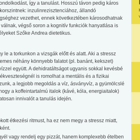
gondolkodást, így a tanulást. Hosszú távon pedig káros
orszintnek: inzulinrezisztenciához, állandó
egséghez vezethet, ennek következtében károsodhatnak
válnak, végső soron a kognitív funkciók hanyatlása is
élyeket Szőke Andrea dietetikus.
e a torkunkon a vizsgák előtt és alatt. Aki a stressz
demes néhány könnyebb falatot (pl. banánt, kekszet)
ízzel együtt. A dehidratáltságot ugyanis sokkal kevésbé
kveszteségnél is romolhat a mentális és a fizikai
zunk, a legjobb megoldás a víz, ásványvíz, a gyümölcslé
ogy a koffeintartalmú italok (kávé, kóla, energiaitalok)
matosan innivalót a tanulás idején.
tt étkezési ritmust, ha ez nem megy a stressz miatt,
ként.
egyél vagy rendelj egy pizzát, hanem komplexebb ételben