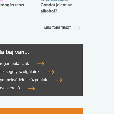
rongás teszt
Gondot jelent az
Mekkora az ö
alkohol?
lábnyomod?
MÉG TÖBB TESZT
a baj van...
rogambulanciák
elkisegély-szolgálatok
yermekvédelmi központok
rvoskereső