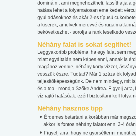
dominálni, ami megnehezítheti, lassíthatja a 
hatása lehet a folyamatosan emelkedett vércuk
gyulladásokhoz és akár 2-es típusú cukorbet
a kiserek, amelyek merevvé és rugalmatlanná 
bekövetkezhet - sorolja a ránk leselkedő vesz
Néhány falat is sokat segíthet!
Leggyakoribb probléma, ha egy falat sem megy l
miatt egyáltalán nem képes enni, annak is ér
magához vennie, néhány korty vízzel, ásványv
vesszük észre. Tudtad? Már 1 százalék folyadé
teljesítőképességünk. De nem mindegy, mit is
és a tea - mondja Szőke Andrea. Figyelj arra, h
vízhajtó hatásúak, ezért biztosítani kell folya
Néhány hasznos tipp
Érdemes betartani a korábban már megszoko
akkor is fontos néhány falatot enni 3-4 órán
Figyelj arra, hogy ne gyorséttermi menüt 